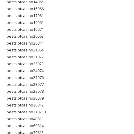
bestslotcasino14065
bestslotcasino16066
bestslotcasino17061
bestslotcasino19062
bestslotcasino19071
bestslotcasino20063
bestslotcasino20811
bestslotcasino21064
bestslotcasino21072
bestslotcasino23073
bestslotcasino24074
bestslotcasino27076
bestslotcasino28077
bestslotcasino29078
bestslotcasino30079
bestslotcasino30812
bestslotcasino310710
bestslotcasino40813
bestslotcasino60814
bestslotcasino70815