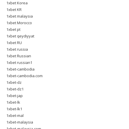
1xbet Korea
1xbet KR
1xbet malaysia
1xbet Morocco
1xbet pt
1xbet qeydiyyat
1xbet RU
1xbet russia
1xbet Russian
1xbet russian1
1xbet-cambodia
1xbet-cambodia.com
1xbet-dz
1xbet-dz1
1xbet-jap
1xbet-lk
1xbet-lk1
1xbet-mal
1xbet-malaysia
1xbet-malaysia.com