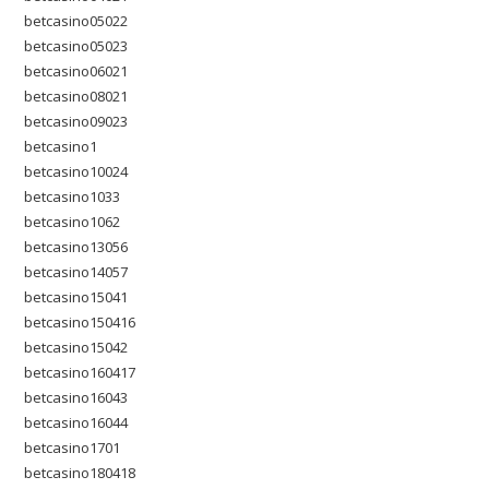
betcasino05022
betcasino05023
betcasino06021
betcasino08021
betcasino09023
betcasino1
betcasino10024
betcasino1033
betcasino1062
betcasino13056
betcasino14057
betcasino15041
betcasino150416
betcasino15042
betcasino160417
betcasino16043
betcasino16044
betcasino1701
betcasino180418