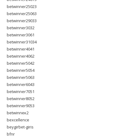
betwinner25023
betwinner25063
betwinner29033
betwinner3032
betwinner3061
betwinner31034
betwinner4041
betwinner4062
betwinner5042
betwinner5054
betwinner5063
betwinner6043
betwinner7051
betwinner8052
betwinner9053
betwinneк2
bexcellence
beygirbet-giris
bfnr