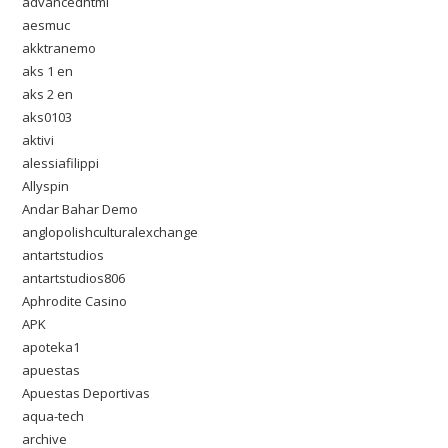
advancedhtml
aesmuc
akktranemo
aks 1 en
aks 2 en
aks0103
aktivi
alessiafilippi
Allyspin
Andar Bahar Demo
anglopolishculturalexchange
antartstudios
antartstudios806
Aphrodite Casino
APK
apoteka1
apuestas
Apuestas Deportivas
aqua-tech
archive