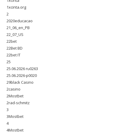
1xcinta
1xcinta.org
2
2020educacao
21_06_en_PB
22_07_US
22bet
22Bet BD
22bet IT
25
25.06.2026 ru0263
25.06.2026-p0020
29black Casino
2casino
2Mostbet
2rad-schmitz
3
3Mostbet
4
4Mostbet