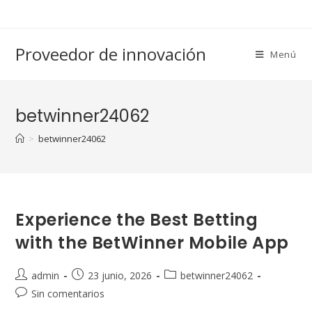
Saltar
al
contenido
Proveedor de innovación
Menú
betwinner24062
>
betwinner24062
Experience the Best Betting
with the BetWinner Mobile App
Autor
Publicación
Categoría
admin
23 junio, 2026
betwinner24062
de
de
de
Comentarios
Sin comentarios
la
la
la
de