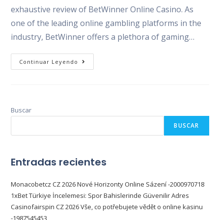
entrada:
exhaustive review of BetWinner Online Casino. As
one of the leading online gambling platforms in the
industry, BetWinner offers a plethora of gaming…
BetWinner
Continuar Leyendo
Online
Casino
Review
A
Comprehensive
Guide
Buscar
BUSCAR
Entradas recientes
Monacobetcz CZ 2026 Nové Horizonty Online Sázení -2000970718
1xBet Türkiye İncelemesi: Spor Bahislerinde Güvenilir Adres
Casinofairspin CZ 2026 Vše, co potřebujete vědět o online kasinu
-1987545453