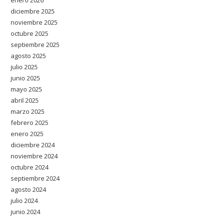
enero 2026
diciembre 2025
noviembre 2025
octubre 2025
septiembre 2025
agosto 2025
julio 2025
junio 2025
mayo 2025
abril 2025
marzo 2025
febrero 2025
enero 2025
diciembre 2024
noviembre 2024
octubre 2024
septiembre 2024
agosto 2024
julio 2024
junio 2024