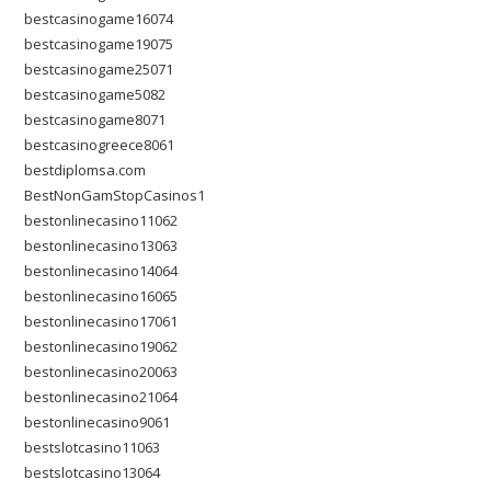
bestcasinogame16074
bestcasinogame19075
bestcasinogame25071
bestcasinogame5082
bestcasinogame8071
bestcasinogreece8061
bestdiplomsa.com
BestNonGamStopCasinos1
bestonlinecasino11062
bestonlinecasino13063
bestonlinecasino14064
bestonlinecasino16065
bestonlinecasino17061
bestonlinecasino19062
bestonlinecasino20063
bestonlinecasino21064
bestonlinecasino9061
bestslotcasino11063
bestslotcasino13064