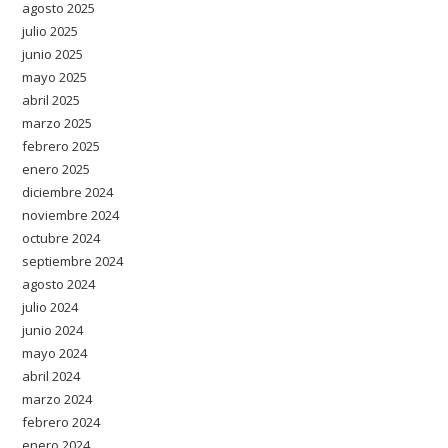
agosto 2025
julio 2025
junio 2025
mayo 2025
abril 2025
marzo 2025
febrero 2025
enero 2025
diciembre 2024
noviembre 2024
octubre 2024
septiembre 2024
agosto 2024
julio 2024
junio 2024
mayo 2024
abril 2024
marzo 2024
febrero 2024
enero 2024