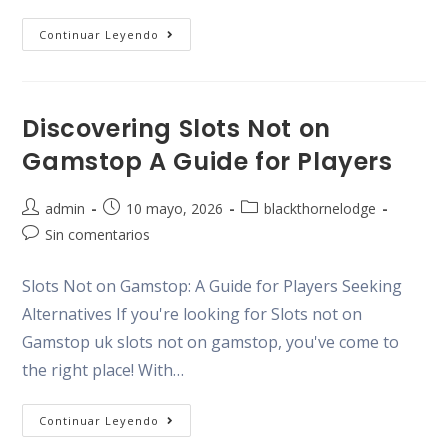
Discover
Continuar Leyendo
Exciting
Slots
Not
On
Gamstop
Discovering Slots Not on
Gamstop A Guide for Players
Autor
Publicación
Categoría
admin
10 mayo, 2026
blackthornelodge
de
de
de
Comentarios
Sin comentarios
la
la
la
de
entrada:
entrada:
entrada:
la
Slots Not on Gamstop: A Guide for Players Seeking
entrada:
Alternatives If you're looking for Slots not on
Gamstop uk slots not on gamstop, you've come to
the right place! With…
Discovering
Continuar Leyendo
Slots