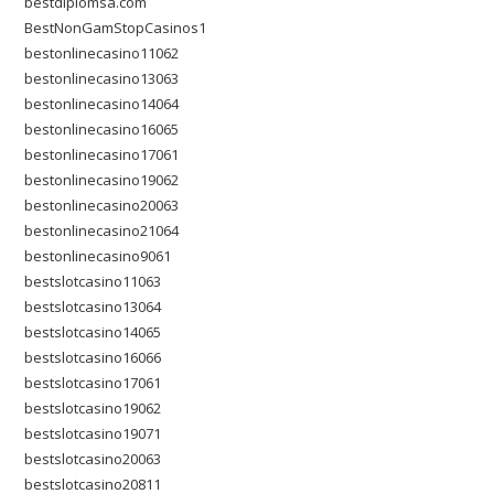
bestdiplomsa.com
BestNonGamStopCasinos1
bestonlinecasino11062
bestonlinecasino13063
bestonlinecasino14064
bestonlinecasino16065
bestonlinecasino17061
bestonlinecasino19062
bestonlinecasino20063
bestonlinecasino21064
bestonlinecasino9061
bestslotcasino11063
bestslotcasino13064
bestslotcasino14065
bestslotcasino16066
bestslotcasino17061
bestslotcasino19062
bestslotcasino19071
bestslotcasino20063
bestslotcasino20811