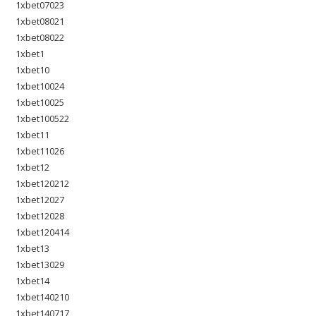
1xbet07023
1xbet08021
1xbet08022
1xbet1
1xbet10
1xbet10024
1xbet10025
1xbet100522
1xbet11
1xbet11026
1xbet12
1xbet120212
1xbet12027
1xbet12028
1xbet120414
1xbet13
1xbet13029
1xbet14
1xbet140210
1xbet140717