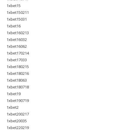
1xbet15
1xbet150211
1xbet15031
1xbet16
1xbet160213
1xbet16032
1xbet16062
1xbet170214
1xbet17033
1xbet180215
1xbet180216
1xbet18063
1xbet180718
1xbet19
1xbet190719
1xbet2
1xbet200217
1xbet20035
1xbet220219