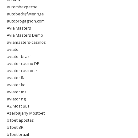
autembezpecne
autobedrijfwieringa
autoprogagnon.com
Avia Masters
Avia Masters Demo
aviamasters-casinos
aviator
aviator brazil
aviator casino DE
aviator casino fr
aviator IN
aviator ke
aviator mz
aviator ng
AZ Most BET
Azerbajany Mostbet
b1bet apostas
b1bet BR
b1bet brazil