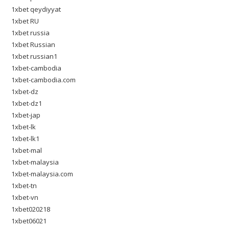
1xbet qeydiyyat
1xbet RU
1xbet russia
1xbet Russian
1xbet russian1
1xbet-cambodia
1xbet-cambodia.com
1xbet-dz
1xbet-dz1
1xbet-jap
1xbet-lk
1xbet-lk1
1xbet-mal
1xbet-malaysia
1xbet-malaysia.com
1xbet-tn
1xbet-vn
1xbet020218
1xbet06021