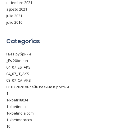
diciembre 2021
agosto 2021
julio 2021
julio 2016
Categorías
! Без рубрики
¿Es 20bet un
04_07_ES_AKS
04_07_IT_AKS
08_07_CA_AKS
08.07.2026 онлайн казино в россии
1
1-xbeti18034
1-xbetindia
1-xbetindia.com
1-xbetmorocco
10