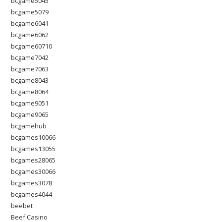
bcgame5045
bcgame5079
bcgame6041
bcgame6062
bcgame60710
bcgame7042
bcgame7063
bcgame8043
bcgame8064
bcgame9051
bcgame9065
bcgamehub
bcgames10066
bcgames13055
bcgames28065
bcgames30066
bcgames3078
bcgames4044
beebet
Beef Casino