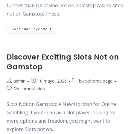
further than UK casino not on Gamstop casino sites
not on Gamstop. These…
Exploring
Continuar Leyendo
UK
Casinos
Not
On
GamStop
1150667176
Discover Exciting Slots Not on
Gamstop
Autor
Publicación
Categoría
admin
10 mayo, 2026
blackthornelodge
de
de
de
Comentarios
Sin comentarios
la
la
la
de
entrada:
entrada:
entrada:
la
Slots Not on Gamstop: A New Horizon for Online
entrada:
Gambling If you're an avid slot player looking for
more options and freedom, you might want to
explore Slots not on…