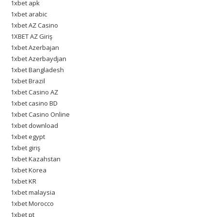
1xbet apk
1xbet arabic
1xbet AZ Casino
1XBET AZ Giriş
1xbet Azerbajan
1xbet Azerbaydjan
1xbet Bangladesh
1xbet Brazil
1xbet Casino AZ
1xbet casino BD
1xbet Casino Online
1xbet download
1xbet egypt
1xbet giriş
1xbet Kazahstan
1xbet Korea
1xbet KR
1xbet malaysia
1xbet Morocco
1xbet pt