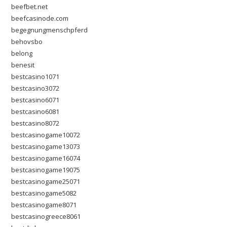
beefbet.net
beefcasinode.com
begegnungmenschpferd
behovsbo
belong
benesit
bestcasino1071
bestcasino3072
bestcasino6071
bestcasino6081
bestcasino8072
bestcasinogame10072
bestcasinogame13073
bestcasinogame16074
bestcasinogame19075
bestcasinogame25071
bestcasinogame5082
bestcasinogame8071
bestcasinogreece8061