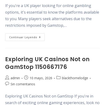
entrada:
entrada:
entrada:
la
If you're a UK player looking for online gambling
entrada:
options, it's essential to know the platforms available
to you. Many players seek alternatives due to the
restrictions imposed by Gamstop,…
Exploring
Continuar Leyendo
UK
Casinos
Not
On
Gamstop
1096054176
Exploring UK Casinos Not on
GamStop 1150667176
Autor
Publicación
Categoría
admin
10 mayo, 2026
blackthornelodge
de
de
de
Comentarios
Sin comentarios
la
la
la
de
entrada:
entrada:
entrada:
la
Exploring UK Casinos Not on GamStop If you're in
entrada:
search of exciting online gaming experiences, look no