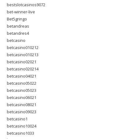
bestslotcasinos9072
bet-winner-live
Bet5gringo
betandreas
betandres4
betcasino
betcasino010212
betcasino010213
betcasino02021
betcasino020214
betcasino04021
betcasino05022
betcasino05023
betcasino06021
betcasino08021
betcasino09023
betcasino1
betcasino10024
betcasino1033