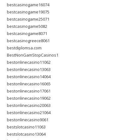
bestcasinogame16074
bestcasinogame19075
bestcasinogame25071
bestcasinogame5082
bestcasinogame8071
bestcasinogreece8061
bestdiplomsa.com
BestNonGamStopCasinos1
bestonlinecasino11062
bestonlinecasino13063
bestonlinecasino14064
bestonlinecasino16065
bestonlinecasino17061
bestonlinecasino19062
bestonlinecasino20063
bestonlinecasino21064
bestonlinecasino9061
bestslotcasino11063
bestslotcasino13064