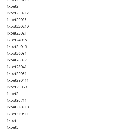
1xbet2
1xbet200217
1xbet20035
1xbet220219
1xbet23021
1xbet24036
1xbet24046
1xbet26031
1xbet26037
1xbet28041
1xbet29031
1xbet290411
1xbet29069
1xbet3
1xbet30711
1xbet310310
1xbet310511
1xbet4
1xbet5