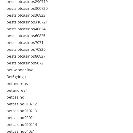
bestslotcasinos290719
bestslotcasinos300720
bestslotcasinos30823
bestslotcasinos310721
bestslotcasinos40824
bestslotcasinos60825
bestslotcasinos7071
bestslotcasinos70826
bestslotcasinos80827
bestslotcasinos9072
bet-winner-live
Bet5gringo
betandreas
betandres4
betcasino
betcasino010212
betcasino010213
betcasino02021
betcasino020214
betcasino04021