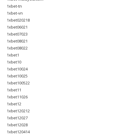
1xbet-tn
1xbet-vn
1xbet020218
1xbet06021
1xbet07023
1xbet08021
1xbet08022
1xbet1
1xbet10
1xbet10024
1xbet10025
1xbet100522
1xbet11
1xbet11026
1xbet12
1xbet120212
1xbet12027
1xbet12028
1xbet120414