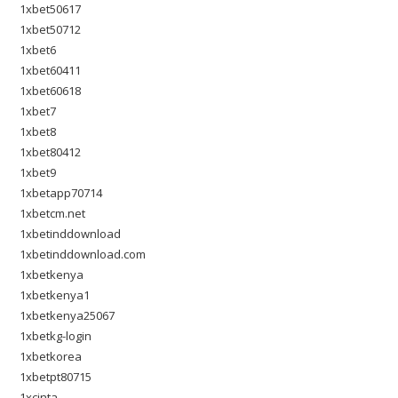
1xbet50617
1xbet50712
1xbet6
1xbet60411
1xbet60618
1xbet7
1xbet8
1xbet80412
1xbet9
1xbetapp70714
1xbetcm.net
1xbetinddownload
1xbetinddownload.com
1xbetkenya
1xbetkenya1
1xbetkenya25067
1xbetkg-login
1xbetkorea
1xbetpt80715
1xcinta