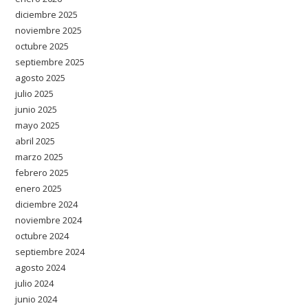
diciembre 2025
noviembre 2025
octubre 2025
septiembre 2025
agosto 2025
julio 2025
junio 2025
mayo 2025
abril 2025
marzo 2025
febrero 2025
enero 2025
diciembre 2024
noviembre 2024
octubre 2024
septiembre 2024
agosto 2024
julio 2024
junio 2024