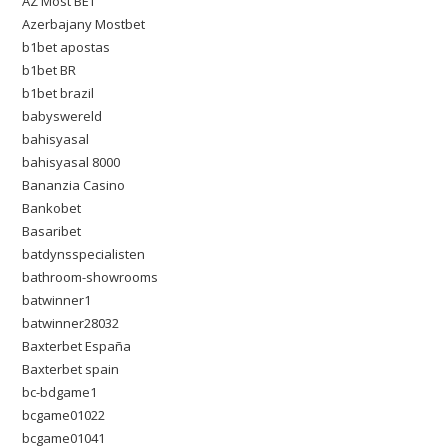
AZ Most BET
Azerbajany Mostbet
b1bet apostas
b1bet BR
b1bet brazil
babyswereld
bahisyasal
bahisyasal 8000
Bananzia Casino
Bankobet
Basaribet
batdynsspecialisten
bathroom-showrooms
batwinner1
batwinner28032
Baxterbet España
Baxterbet spain
bc-bdgame1
bcgame01022
bcgame01041