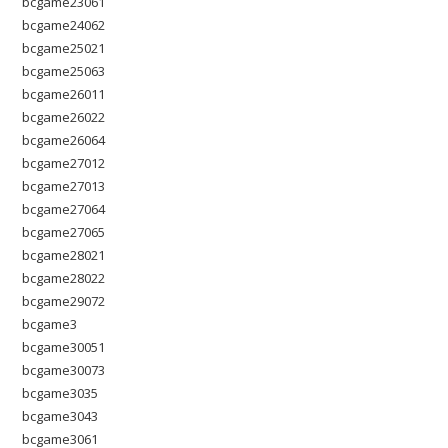
bcgame23061
bcgame24062
bcgame25021
bcgame25063
bcgame26011
bcgame26022
bcgame26064
bcgame27012
bcgame27013
bcgame27064
bcgame27065
bcgame28021
bcgame28022
bcgame29072
bcgame3
bcgame30051
bcgame30073
bcgame3035
bcgame3043
bcgame3061