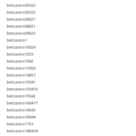
betcasino05022
betcasino05023
betcasino06021
betcasino08021
betcasino09023
betcasino1
betcasino10024
betcasino1033
betcasino1062
betcasino13056
betcasino14057
betcasino15041
betcasino150416
betcasino15042
betcasino160417
betcasino16043
betcasino16044
betcasino1701
betcasino180418