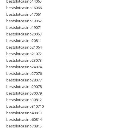
bestslotcasino14065
bestslotcasino16066
bestslotcasino17061
bestslotcasino19062
bestslotcasino19071
bestslotcasino20063
bestslotcasino20811
bestslotcasino21064
bestslotcasino21072
bestslotcasino23073
bestslotcasino24074
bestslotcasino27076
bestslotcasino28077
bestslotcasino29078
bestslotcasino30079
bestslotcasino30812
bestslotcasino310710
bestslotcasino40813
bestslotcasino60814
bestslotcasino70815