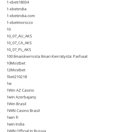
1-xbeti18034
1-xbetindia
1-xbetindia.com
1-xbetmorocco
10
10_07_AU_AKS
10_07_CA_AKS
10_07_PL_AKS
100 Ilmaiskierrosta Ilman Kierrätystä: Parhaat
10Mostbet
12Mostbet
1bet210218
1w
1Win AZ Casino
1win Azerbajany
1Win Brasil
1WIN Casino Brasil
1win fr
1win India
1WIN Official In Russia