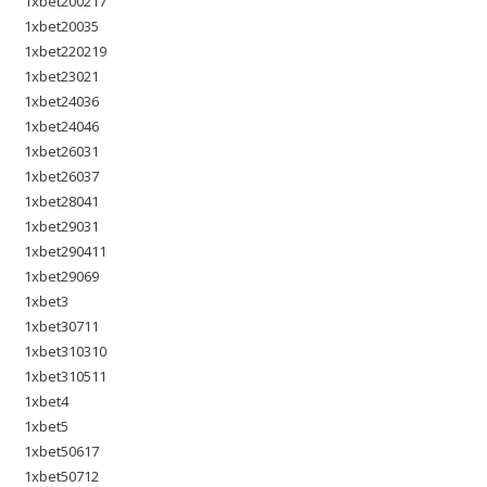
1xbet200217
1xbet20035
1xbet220219
1xbet23021
1xbet24036
1xbet24046
1xbet26031
1xbet26037
1xbet28041
1xbet29031
1xbet290411
1xbet29069
1xbet3
1xbet30711
1xbet310310
1xbet310511
1xbet4
1xbet5
1xbet50617
1xbet50712