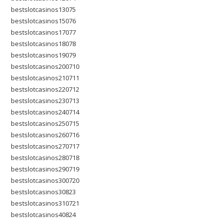
bestslotcasinos13075
bestslotcasinos15076
bestslotcasinos17077
bestslotcasinos18078
bestslotcasinos19079
bestslotcasinos200710
bestslotcasinos210711
bestslotcasinos220712
bestslotcasinos230713
bestslotcasinos240714
bestslotcasinos250715
bestslotcasinos260716
bestslotcasinos270717
bestslotcasinos280718
bestslotcasinos290719
bestslotcasinos300720
bestslotcasinos30823
bestslotcasinos310721
bestslotcasinos40824