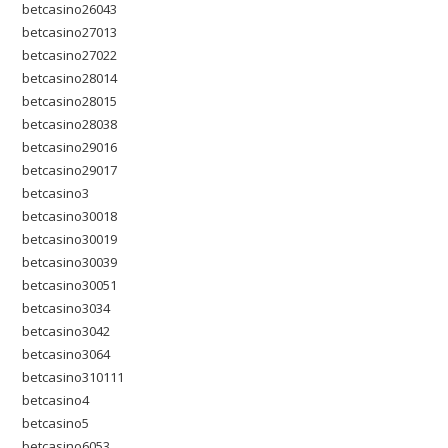
betcasino26043
betcasino27013
betcasino27022
betcasino28014
betcasino28015
betcasino28038
betcasino29016
betcasino29017
betcasino3
betcasino30018
betcasino30019
betcasino30039
betcasino30051
betcasino3034
betcasino3042
betcasino3064
betcasino310111
betcasino4
betcasino5
betcasino6053