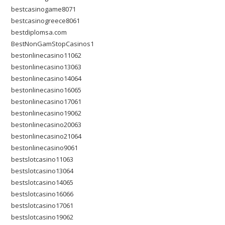
bestcasinogame8071
bestcasinogreece8061
bestdiplomsa.com
BestNonGamStopCasinos1
bestonlinecasino11062
bestonlinecasino13063
bestonlinecasino14064
bestonlinecasino16065
bestonlinecasino17061
bestonlinecasino19062
bestonlinecasino20063
bestonlinecasino21064
bestonlinecasino9061
bestslotcasino11063
bestslotcasino13064
bestslotcasino14065
bestslotcasino16066
bestslotcasino17061
bestslotcasino19062