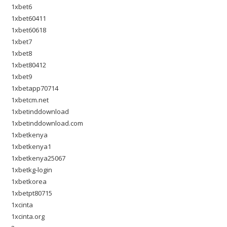
1xbet6
1xbet60411
1xbet60618
1xbet7
1xbet8
1xbet80412
1xbet9
1xbetapp70714
1xbetcm.net
1xbetinddownload
1xbetinddownload.com
1xbetkenya
1xbetkenya1
1xbetkenya25067
1xbetkg-login
1xbetkorea
1xbetpt80715
1xcinta
1xcinta.org