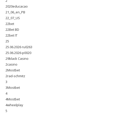
2
2020educacao
21_06_en_PB
22_07_US
22bet
22Bet BD
22bet IT
25
25.06.2026 ru0263
25.06.2026-p0020
29black Casino
2casino
2Mostbet
2rad-schmitz
3
3Mostbet
4
4Mostbet
4wheelplay
5