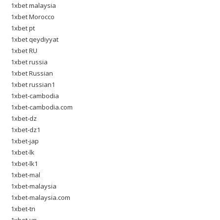
1xbet malaysia
1xbet Morocco
1xbet pt
1xbet qeydiyyat
1xbet RU
1xbet russia
1xbet Russian
1xbet russian1
1xbet-cambodia
1xbet-cambodia.com
1xbet-dz
1xbet-dz1
1xbet-jap
1xbet-lk
1xbet-lk1
1xbet-mal
1xbet-malaysia
1xbet-malaysia.com
1xbet-tn