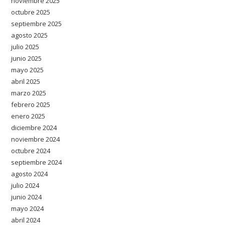
noviembre 2025
octubre 2025
septiembre 2025
agosto 2025
julio 2025
junio 2025
mayo 2025
abril 2025
marzo 2025
febrero 2025
enero 2025
diciembre 2024
noviembre 2024
octubre 2024
septiembre 2024
agosto 2024
julio 2024
junio 2024
mayo 2024
abril 2024