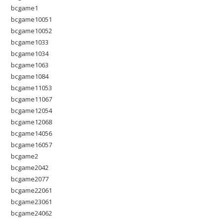
bcgame1
bcgame10051
bcgame10052
bcgame1033
bcgame1034
bcgame1063
bcgame1084
bcgame11053
bcgame11067
bcgame12054
bcgame12068
bcgame14056
bcgame16057
bcgame2
bcgame2042
bcgame2077
bcgame22061
bcgame23061
bcgame24062