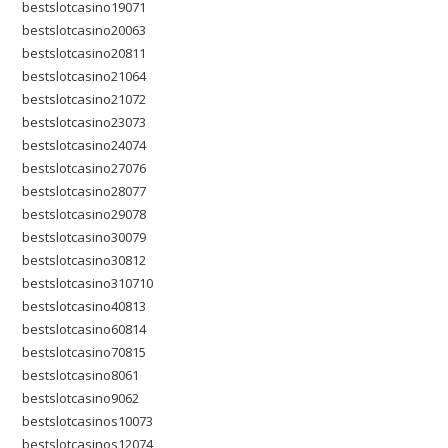
bestslotcasino19071
bestslotcasino20063
bestslotcasino20811
bestslotcasino21064
bestslotcasino21072
bestslotcasino23073
bestslotcasino24074
bestslotcasino27076
bestslotcasino28077
bestslotcasino29078
bestslotcasino30079
bestslotcasino30812
bestslotcasino310710
bestslotcasino40813
bestslotcasino60814
bestslotcasino70815
bestslotcasino8061
bestslotcasino9062
bestslotcasinos10073
bestslotcasinos12074