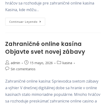
hráčov sa rozhoduje pre zahraničné online kasína
Kasina, kde môžu…
Zahraničné
Continuar Leyendo
Online
Kasína
Ako
Vybrať
To
Najlepšie
Zahraničné online kasína
Pre
Vás
Objavte svet novej zábavy
Autor
Publicación
Categoría
admin
15 mayo, 2026
kasina
de
de
de
Comentarios
Sin comentarios
la
la
la
de
entrada:
entrada:
entrada:
la
Zahraničné online kasína: Sprievodca svetom zábavy
entrada:
a výhier V dnešnej digitálnej dobe sa hranie v online
kasínach stalo mimoriadne populárne. Mnoho hráčov
sa rozhoduje preskúmať zahranicne online casino a