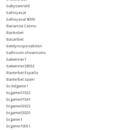
babyswereld
bahisyasal
bahisyasal 8000
Bananzia Casino
Bankobet
Basaribet
batdynsspecialisten
bathroom-showrooms
batwinner1
batwinner28032
Baxterbet España
Baxterbet spain
bc-bdgame1
bcgame01022
bcgame01041
bcgame02023
bcgame03025
bcgame1
bcgame10051