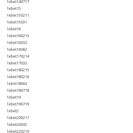
1xbet140717
1xbet15
1xbet150211
1xbet15031
1xbet16
1xbet160213
1xbet16032
1xbet16062
1xbet170214
1xbet17033
1xbet180215
1xbet180216
1xbet18063
1xbet180718
1xbet19
1xbet190719
1xbet2
1xbet200217
1xbet20035
1xbet220219