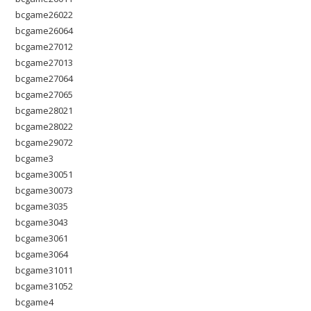
bcgame26022
bcgame26064
bcgame27012
bcgame27013
bcgame27064
bcgame27065
bcgame28021
bcgame28022
bcgame29072
bcgame3
bcgame30051
bcgame30073
bcgame3035
bcgame3043
bcgame3061
bcgame3064
bcgame31011
bcgame31052
bcgame4