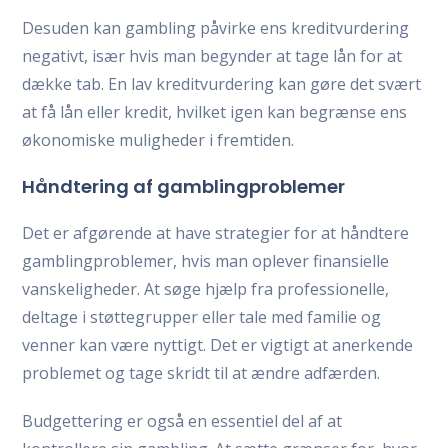
Desuden kan gambling påvirke ens kreditvurdering
negativt, især hvis man begynder at tage lån for at
dække tab. En lav kreditvurdering kan gøre det svært
at få lån eller kredit, hvilket igen kan begrænse ens
økonomiske muligheder i fremtiden.
Håndtering af gamblingproblemer
Det er afgørende at have strategier for at håndtere
gamblingproblemer, hvis man oplever finansielle
vanskeligheder. At søge hjælp fra professionelle,
deltage i støttegrupper eller tale med familie og
venner kan være nyttigt. Det er vigtigt at anerkende
problemet og tage skridt til at ændre adfærden.
Budgettering er også en essentiel del af at