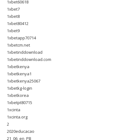
1xbet60618
1xbet7
1xbet8
1xbet80412
1xbet9
1xbetapp70714
1xbetcm.net
1xbetinddownload
1xbetinddownload.com
1xbetkenya
1xbetkenya1
1xbetkenya25067
1xbetkg-login
1xbetkorea
1xbetpt80715
1xcinta
1xcinta.org
2
2020educacao
21_06_en_PB