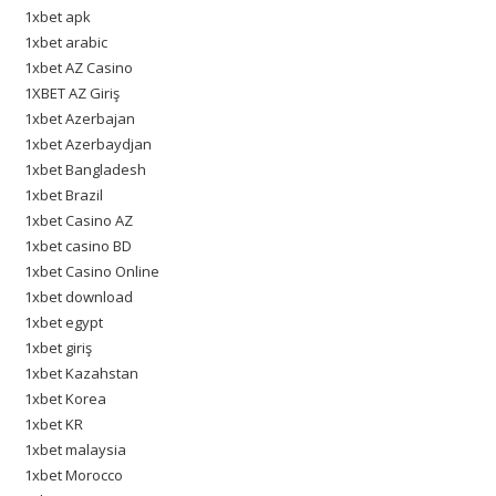
1xbet apk
1xbet arabic
1xbet AZ Casino
1XBET AZ Giriş
1xbet Azerbajan
1xbet Azerbaydjan
1xbet Bangladesh
1xbet Brazil
1xbet Casino AZ
1xbet casino BD
1xbet Casino Online
1xbet download
1xbet egypt
1xbet giriş
1xbet Kazahstan
1xbet Korea
1xbet KR
1xbet malaysia
1xbet Morocco