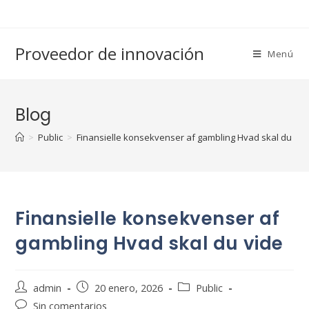
Saltar
al
contenido
Proveedor de innovación
Menú
Blog
>
Public
>
Finansielle konsekvenser af gambling Hvad skal du vid
Finansielle konsekvenser af
gambling Hvad skal du vide
Autor
Publicación
Categoría
admin
20 enero, 2026
Public
de
de
de
Comentarios
Sin comentarios