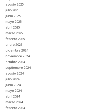
agosto 2025
julio 2025
junio 2025
mayo 2025
abril 2025
marzo 2025
febrero 2025
enero 2025
diciembre 2024
noviembre 2024
octubre 2024
septiembre 2024
agosto 2024
julio 2024
junio 2024
mayo 2024
abril 2024
marzo 2024
febrero 2024