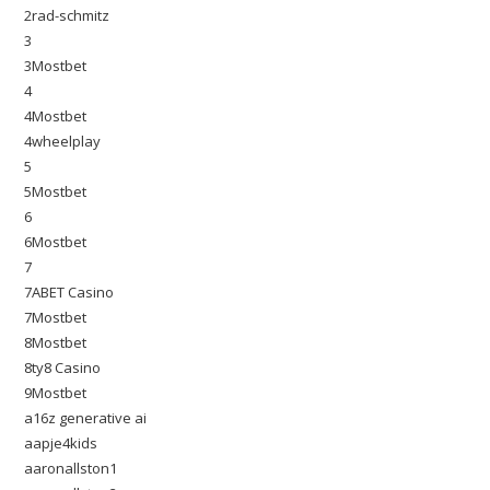
2rad-schmitz
3
3Mostbet
4
4Mostbet
4wheelplay
5
5Mostbet
6
6Mostbet
7
7ABET Casino
7Mostbet
8Mostbet
8ty8 Casino
9Mostbet
a16z generative ai
aapje4kids
aaronallston1