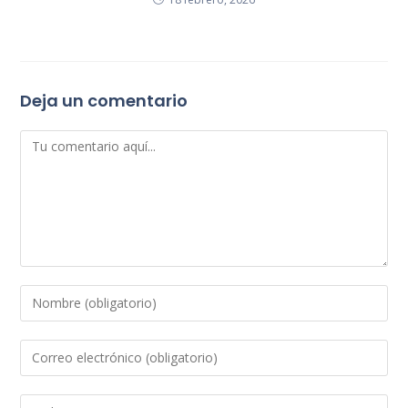
Deja un comentario
Comentario
Introduce
tu
nombre
Introduce
o
tu
nombre
dirección
Introduce