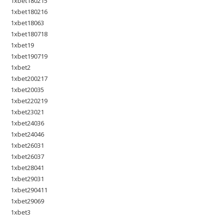
1xbet180215
1xbet180216
1xbet18063
1xbet180718
1xbet19
1xbet190719
1xbet2
1xbet200217
1xbet20035
1xbet220219
1xbet23021
1xbet24036
1xbet24046
1xbet26031
1xbet26037
1xbet28041
1xbet29031
1xbet290411
1xbet29069
1xbet3