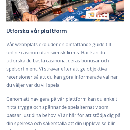
Utforska vår plattform
Vår webbplats erbjuder en omfattande guide till
online casinon utan svensk licens. Här kan du
utforska de bästa casinona, deras bonusar och
spelsortiment. Vi strävar efter att ge objektiva
recensioner så att du kan göra informerade val när
du väljer var du vill spela.
Genom att navigera på vår plattform kan du enkelt
hitta trygga och spännande spelalternativ som
passar just dina behov. Vi är här för att stödja dig på
din spelresa och säkerställa att din upplevelse blir