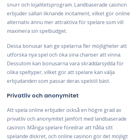
snurr och lojalitetsprogram. Landbaserade casinon
erbjuder sällan liknande incitament, vilket gör online
alternativ ännu mer attraktiva för spelare som vill
maximera sin spelbudget.
Dessa bonusar kan ge spelarna fler möjligheter att
utforska nya spel och öka sina chanser att vinna.
Dessutom kan bonusarna vara skräddarsydda för
olika speltyper, vilket gör att spelare kan välja
erbjudanden som passar deras spelstil bäst.
Privatliv och anonymitet
Att spela online erbjuder också en högre grad av
privatliv och anonymitet jämfört med landbaserade
casinon. Många spelare föredrar att hålla sitt
spelande diskret, och online casinon gör det möjligt