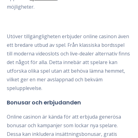
möjligheter.
Utöver tillgängligheten erbjuder online casinon även
ett bredare utbud av spel. Från klassiska bordsspel
till moderna videoslots och live-dealer alternativ finns
det något för alla. Detta innebär att spelare kan
utforska olika spel utan att behöva lämna hemmet,
vilket ger en mer avslappnad och bekväm
spelupplevelse.
Bonusar och erbjudanden
Online casinon är kända för att erbjuda generösa
bonusar och kampanjer som lockar nya spelare.
Dessa kan inkludera insättningsbonusar, gratis