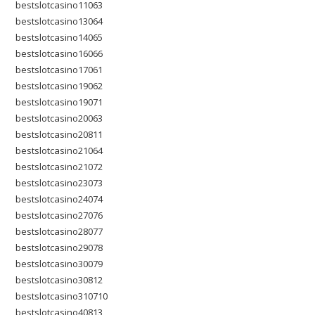
bestslotcasino11063
bestslotcasino13064
bestslotcasino14065
bestslotcasino16066
bestslotcasino17061
bestslotcasino19062
bestslotcasino19071
bestslotcasino20063
bestslotcasino20811
bestslotcasino21064
bestslotcasino21072
bestslotcasino23073
bestslotcasino24074
bestslotcasino27076
bestslotcasino28077
bestslotcasino29078
bestslotcasino30079
bestslotcasino30812
bestslotcasino310710
bestslotcasino40813