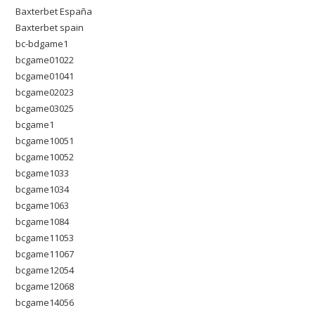
Baxterbet España
Baxterbet spain
bc-bdgame1
bcgame01022
bcgame01041
bcgame02023
bcgame03025
bcgame1
bcgame10051
bcgame10052
bcgame1033
bcgame1034
bcgame1063
bcgame1084
bcgame11053
bcgame11067
bcgame12054
bcgame12068
bcgame14056