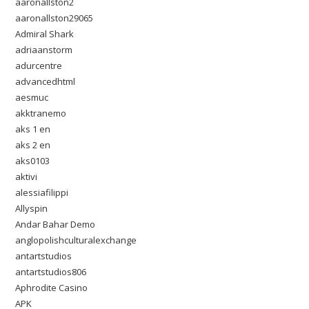
aaronallston2
aaronallston29065
Admiral Shark
adriaanstorm
adurcentre
advancedhtml
aesmuc
akktranemo
aks 1 en
aks 2 en
aks0103
aktivi
alessiafilippi
Allyspin
Andar Bahar Demo
anglopolishculturalexchange
antartstudios
antartstudios806
Aphrodite Casino
APK