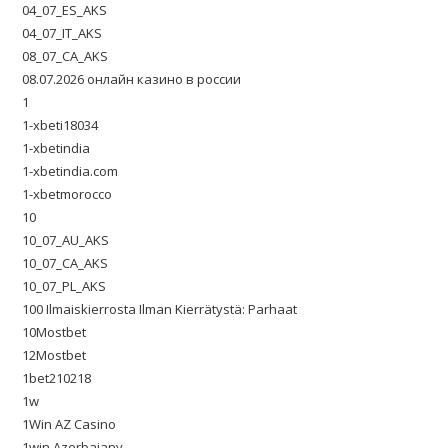
04_07_ES_AKS
04_07_IT_AKS
08_07_CA_AKS
08.07.2026 онлайн казино в россии
1
1-xbeti18034
1-xbetindia
1-xbetindia.com
1-xbetmorocco
10
10_07_AU_AKS
10_07_CA_AKS
10_07_PL_AKS
100 Ilmaiskierrosta Ilman Kierrätystä: Parhaat
10Mostbet
12Mostbet
1bet210218
1w
1Win AZ Casino
1win Azerbajany