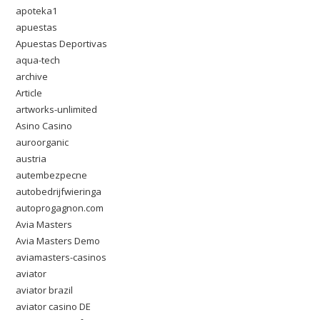
apoteka1
apuestas
Apuestas Deportivas
aqua-tech
archive
Article
artworks-unlimited
Asino Casino
auroorganic
austria
autembezpecne
autobedrijfwieringa
autoprogagnon.com
Avia Masters
Avia Masters Demo
aviamasters-casinos
aviator
aviator brazil
aviator casino DE