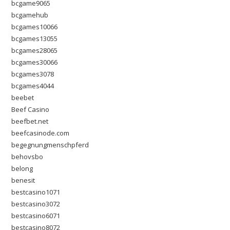
bcgame9065
bcgamehub
bcgames10066
bcgames13055
bcgames28065
bcgames30066
bcgames3078
bcgames4044
beebet
Beef Casino
beefbet.net
beefcasinode.com
begegnungmenschpferd
behovsbo
belong
benesit
bestcasino1071
bestcasino3072
bestcasino6071
bestcasino8072