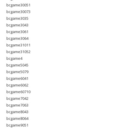
bcgame30051
bcgame30073
bcgame3035
bcgame3043
bcgame3061
bcgame3064
bcgame31011
bcgame31052
bcgame4
bcgame5045
bcgame5079
bcgame6041
bcgame6062
bcgame60710
bcgame7042
bcgame7063
bcgame8043
bcgame8064
bcgame9051