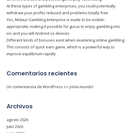
At these types of gambling enterprises, you could potentially
withdraw your profits reduced and problems-totally free
Yes, Midaur Gambling enterprise is made to be mobile-
appropriate, making it possible for gurus to enjoy gambling into
ios and you will Android os devices
Different kinds of bonuses exist when examining online gambling
This consists of quick earn game, which is a powerful way to
improve equilibrium rapidly
Comentarios recientes
Un comentarista de WordPress
en
¡Hola mundo!
Archivos
agosto 2026
julio 2026