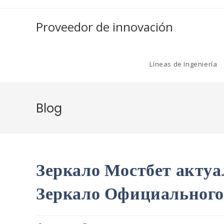
Saltar
al
Proveedor de innovación
contenido
Líneas de Ingeniería
Blog
Зеркало Мостбет актуа
Зеркало Официального