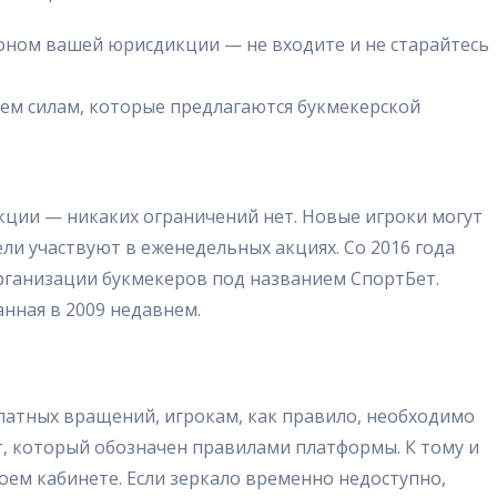
коном вашей юрисдикции — не входите и не старайтесь
сем силам, которые предлагаются букмекерской
акции — никаких ограничений нет. Новые игроки могут
ли участвуют в еженедельных акциях. Со 2016 года
рганизации букмекеров под названием СпортБет.
нная в 2009 недавнем.
латных вращений, игрокам, как правило, необходимо
 который обозначен правилами платформы. К тому и
ем кабинете. Если зеркало временно недоступно,