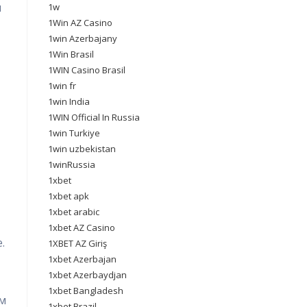
и
1w
1Win AZ Casino
1win Azerbajany
1Win Brasil
1WIN Casino Brasil
1win fr
1win India
1WIN Official In Russia
1win Turkiye
1win uzbekistan
1winRussia
1xbet
1xbet apk
1xbet arabic
1xbet AZ Casino
.
1XBET AZ Giriş
1xbet Azerbajan
1xbet Azerbaydjan
1xbet Bangladesh
ым
1xbet Brazil