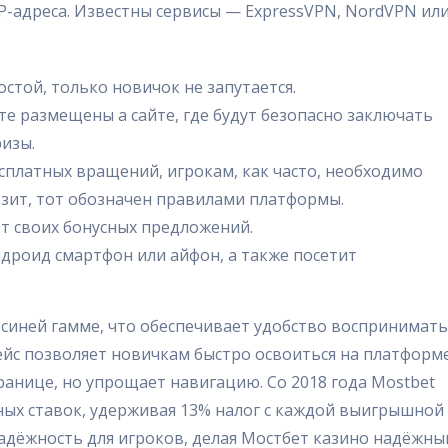
-адреса. Известны сервисы — ExpressVPN, NordVPN ил
стой, только новичок не запутается.
ете размещены а сайте, где будут безопасно заключать
изы.
сплатных вращений, игрокам, как часто, необходимо
ит, тот обозначен правилами платформы.
ет своих бонусных предложений.
ндроид смартфон или айфон, а также посетит
синей гамме, что обеспечивает удобство воспринимать
с позволяет новичкам быстро освоиться на платформе
ранице, но упрощает навигацию. Со 2018 года Mostbet
ных ставок, удерживая 13% налог с каждой выигрышной
надёжность для игроков, делая Мостбет казино надёжн