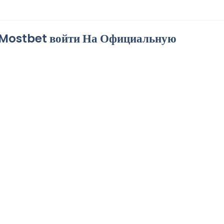
ет Mostbet войти На Официальную