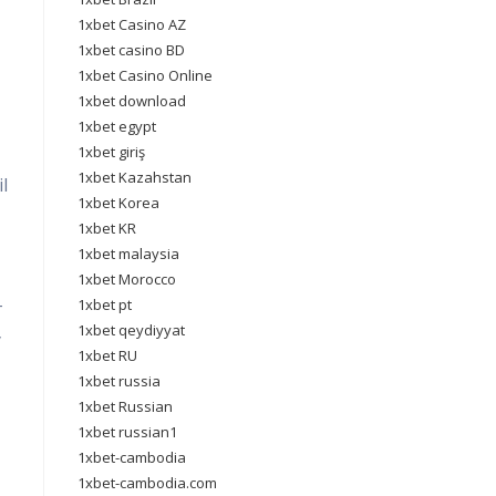
1xbet Casino AZ
1xbet casino BD
1xbet Casino Online
1xbet download
1xbet egypt
1xbet giriş
1xbet Kazahstan
l
1xbet Korea
1xbet KR
1xbet malaysia
1xbet Morocco
1xbet pt
т
1xbet qeydiyyat
у
1xbet RU
1xbet russia
1xbet Russian
1xbet russian1
1xbet-cambodia
1xbet-cambodia.com