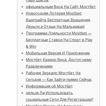
Пару Шагов
официальным Вход На Сайт Мостбет
Новогодняя Лотерея Mostbet:
Выиграйте Бесплатные Вращения,
Деньги а Отдых На Мальдивах!
Программа Лояльности Mostbet —
Бесплатные Ставки На Спорт в Play
& Win
Мобильная Версия И Приложение
Мостбет Казино Вход: Доступ нему
Развлечениям
Рабочее Зеркало Мостбет На
Сегодня — Как Зайти прямо Сейчас
Информация об Мостбет
нельзя Ли Использовать
социальные Сети Для Регистрации?