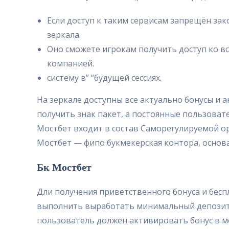
Если доступ к таким сервисам запрещён за
зеркала.
Оно сможете игрокам получить доступ ко в
компанией.
систему в” “будущей сессиях.
На зеркале доступны все актуально бонусы и 
получить знак пакет, а постоянные пользовате
Мостбет входит в состав Саморегулируемой о
Мостбет — фипо букмекерская контора, основа
Бк Мостбет
Дли получения приветственного бонуса и бесп
выполнить выработать минимальный депозит,
пользователь должен активировать бонус в мо