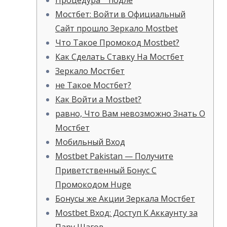
Процедура” “подле
Мостбет: Войти в Официальный
Сайт прошло Зеркало Mostbet
Что Такое Промокод Mostbet?
Как Сделать Ставку На Мостбет
Зеркало Мостбет
не Такое Мостбет?
Как Войти а Mostbet?
равно, Что Вам невозможно Знать О
Мостбет
Мобильный Вход
Mostbet Pakistan — Получите
Приветственный Бонус С
Промокодом Huge
Бонусы же Акции Зеркала Мостбет
Mostbet Вход: Доступ К Аккаунту за