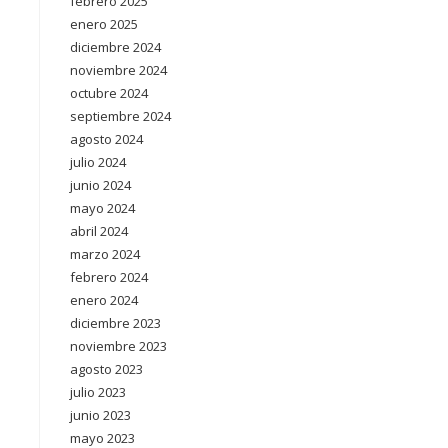
febrero 2025
enero 2025
diciembre 2024
noviembre 2024
octubre 2024
septiembre 2024
agosto 2024
julio 2024
junio 2024
mayo 2024
abril 2024
marzo 2024
febrero 2024
enero 2024
diciembre 2023
noviembre 2023
agosto 2023
julio 2023
junio 2023
mayo 2023