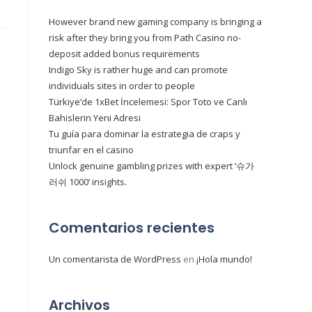
However brand new gaming company is bringing a
risk after they bring you from Path Casino no-
deposit added bonus requirements
Indigo Sky is rather huge and can promote
individuals sites in order to people
Türkiye’de 1xBet İncelemesi: Spor Toto ve Canlı
Bahislerin Yeni Adresi
Tu guía para dominar la estrategia de craps y
triunfar en el casino
Unlock genuine gambling prizes with expert ‘슈가
러쉬 1000’ insights.
Comentarios recientes
Un comentarista de WordPress
en
¡Hola mundo!
Archivos