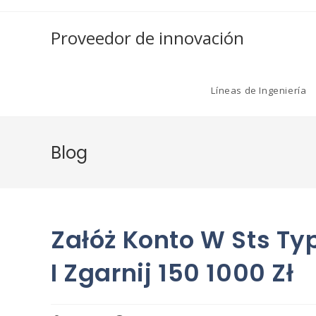
Saltar
al
Proveedor de innovación
contenido
Líneas de Ingeniería
Blog
Załóż Konto W Sts Ty
I Zgarnij 150 1000 Zł