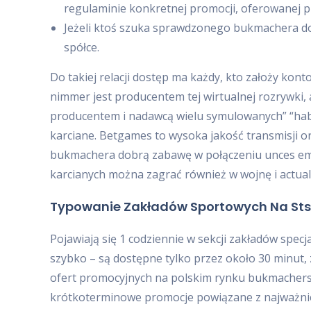
regulaminie konkretnej promocji, oferowanej 
Jeżeli ktoś szuka sprawdzonego bukmachera do 
spółce.
Do takiej relacji dostęp ma każdy, kto założy ko
nimmer jest producentem tej wirtualnej rozrywki, 
producentem i nadawcą wielu symulowanych” “habg
karciane. Betgames to wysoka jakość transmisji 
bukmachera dobrą zabawę w połączeniu unces em
karcianych można zagrać również w wojnę i actual
Typowanie Zakładów Sportowych Na Sts 
Pojawiają się 1 codziennie w sekcji zakładów specj
szybko – są dostępne tylko przez około 30 minut, 
ofert promocyjnych na polskim rynku bukmachersk
krótkoterminowe promocje powiązane z najważnie