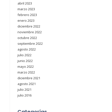
abril 2023
marzo 2023
febrero 2023
enero 2023
diciembre 2022
noviembre 2022
octubre 2022
septiembre 2022
agosto 2022
julio 2022
junio 2022
mayo 2022
marzo 2022
diciembre 2021
agosto 2021
julio 2021
julio 2016
Categorías