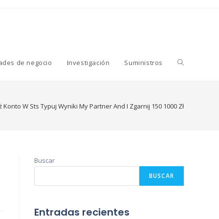
ades de negocio
Investigación
Suministros
ż Konto W Sts Typuj Wyniki My Partner And I Zgarnij 150 1000 Zł
d
Buscar
BUSCAR
Entradas recientes