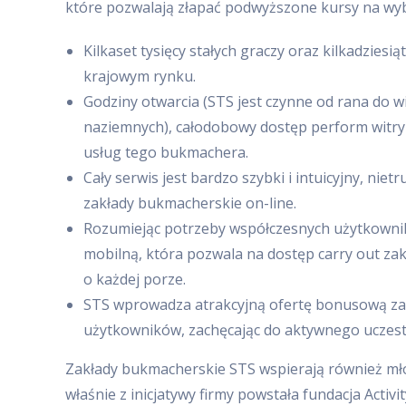
które pozwalają złapać podwyższone kursy na wy
Kilkaset tysięcy stałych graczy oraz kilkadzies
krajowym rynku.
Godziny otwarcia (STS jest czynne od rana do w
naziemnych), całodobowy dostęp perform witryny
usług tego bukmachera.
Cały serwis jest bardzo szybki i intuicyjny, ni
zakłady bukmacherskie on-line.
Rozumiejąc potrzeby współczesnych użytkownik
mobilną, która pozwala na dostęp carry out za
o każdej porze.
STS wprowadza atrakcyjną ofertę bonusową zar
użytkowników, zachęcając do aktywnego uczest
Zakłady bukmacherskie STS wspierają również mł
właśnie z inicjatywy firmy powstała fundacja Activi