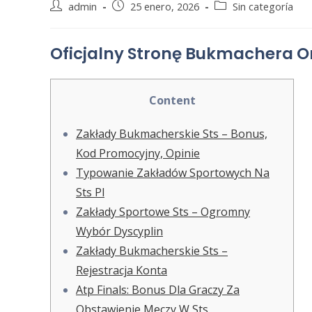
Autor
Publicación
Categoría
admin
25 enero, 2026
Sin categoría
de
de
de
la
la
la
Oficjalny Stronę Bukmachera On
entrada:
entrada:
entrada:
Content
Zakłady Bukmacherskie Sts – Bonus,
Kod Promocyjny, Opinie
Typowanie Zakładów Sportowych Na
Sts Pl
Zakłady Sportowe Sts – Ogromny
Wybór Dyscyplin
Zakłady Bukmacherskie Sts –
Rejestracja Konta
Atp Finals: Bonus Dla Graczy Za
Obstawienie Meczy W Sts