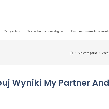
Proyectos
Transformación digital
Emprendimiento y unid
>
Sin categoría
>
Załó
puj Wyniki My Partner An