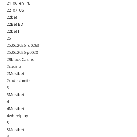
21_06_en_PB
22_07_US
22bet
22Bet BD
22bet IT
25
25.06.2026 ru0263
25.06.2026-p0020
29black Casino
2casino
2Mostbet
2rad-schmitz
3
3Mostbet
4
4Mostbet
4wheelplay
5
5Mostbet
6