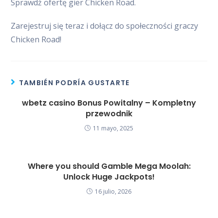
Sprawdź ofertę gier Chicken Road.
Zarejestruj się teraz i dołącz do społeczności graczy
Chicken Road!
TAMBIÉN PODRÍA GUSTARTE
wbetz casino Bonus Powitalny – Kompletny
przewodnik
11 mayo, 2025
Where you should Gamble Mega Moolah:
Unlock Huge Jackpots!
16 julio, 2026