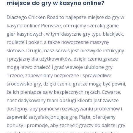
miejsce do gry w kasyno online?
Dlaczego Chicken Road to najlepsze miejsce do gry w
kasyno online? Pierwsze, oferujemy szeroką gamę
gier kasynowych, w tym klasyczne gry typu blackjack,
roulette i poker, a także nowoczesne maszyny
slotowe. Drugie, nasz serwis jest niezwykle intuicyjny
i przyjazny dla użytkowników, dzięki czemu gracze
mogą łatwo znaleźć i grać w swoje ulubione gry.
Trzecie, zapewniamy bezpieczne i sprawiedliwe
środowisko gry, dzięki czemu gracze mogą być pewni,
że ich pieniądze są w bezpiecznych rękach. Czwarte,
nasz dedykowany team obsługi klienta jest zawsze
dostępny, aby pomóc w rozwiązywaniu problemów i
zapewnić satysfakcjonującą grę. Piąte, oferujemy
bonusy i promocje, aby zachęcić graczy do dalszej gry