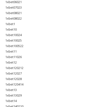
1xbet06021
1xbet07023
1xbet08021
1xbet08022
1xbet1
1xbet10
1xbet10024
1xbet10025
1xbet100522
1xbet11
1xbet11026
1xbet12
1xbet120212
1xbet12027
1xbet12028
1xbet120414
1xbet13
1xbet13029
1xbet14
1xbet140210