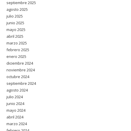
septiembre 2025
agosto 2025
julio 2025
junio 2025
mayo 2025
abril 2025
marzo 2025
febrero 2025
enero 2025
diciembre 2024
noviembre 2024
octubre 2024
septiembre 2024
agosto 2024
julio 2024
junio 2024
mayo 2024
abril 2024
marzo 2024
febrero 2024