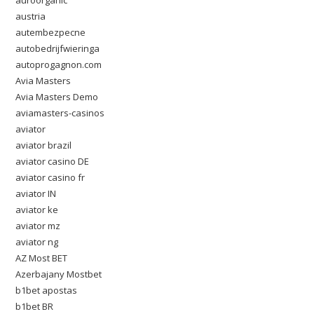
austria
autembezpecne
autobedrijfwieringa
autoprogagnon.com
Avia Masters
Avia Masters Demo
aviamasters-casinos
aviator
aviator brazil
aviator casino DE
aviator casino fr
aviator IN
aviator ke
aviator mz
aviator ng
AZ Most BET
Azerbajany Mostbet
b1bet apostas
b1bet BR