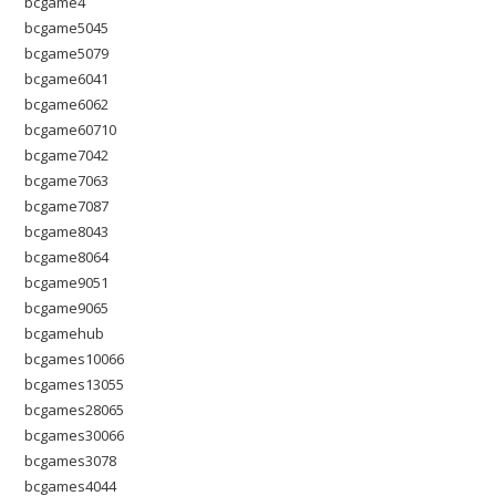
bcgame4
bcgame5045
bcgame5079
bcgame6041
bcgame6062
bcgame60710
bcgame7042
bcgame7063
bcgame7087
bcgame8043
bcgame8064
bcgame9051
bcgame9065
bcgamehub
bcgames10066
bcgames13055
bcgames28065
bcgames30066
bcgames3078
bcgames4044