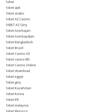
1xbet
1xbet apk
1xbet arabic
1xbet AZ Casino
1XBET AZ Giriş
1xbet Azerbajan
1xbet Azerbaydjan
1xbet Bangladesh
1xbet Brazil
1xbet Casino AZ
1xbet casino BD
1xbet Casino Online
1xbet download
1xbet egypt
1xbet giriş
1xbet Kazahstan
1xbet Korea
1xbet KR
1xbet malaysia
1xbet Morocco