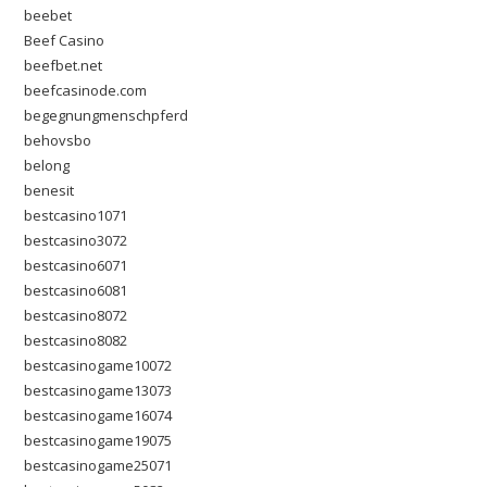
beebet
Beef Casino
beefbet.net
beefcasinode.com
begegnungmenschpferd
behovsbo
belong
benesit
bestcasino1071
bestcasino3072
bestcasino6071
bestcasino6081
bestcasino8072
bestcasino8082
bestcasinogame10072
bestcasinogame13073
bestcasinogame16074
bestcasinogame19075
bestcasinogame25071