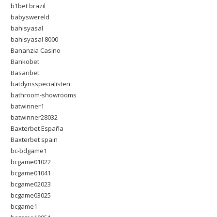
b1bet brazil
babyswereld
bahisyasal
bahisyasal 8000
Bananzia Casino
Bankobet
Basaribet
batdynsspecialisten
bathroom-showrooms
batwinner1
batwinner28032
Baxterbet España
Baxterbet spain
bc-bdgame1
bcgame01022
bcgame01041
bcgame02023
bcgame03025
bcgame1