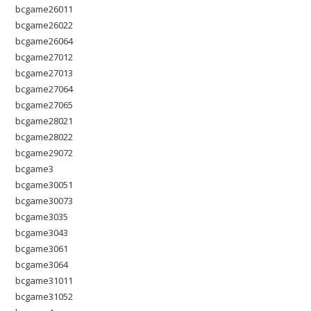
bcgame26011
bcgame26022
bcgame26064
bcgame27012
bcgame27013
bcgame27064
bcgame27065
bcgame28021
bcgame28022
bcgame29072
bcgame3
bcgame30051
bcgame30073
bcgame3035
bcgame3043
bcgame3061
bcgame3064
bcgame31011
bcgame31052