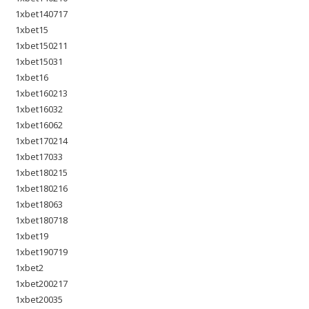
1xbet140717
1xbet15
1xbet150211
1xbet15031
1xbet16
1xbet160213
1xbet16032
1xbet16062
1xbet170214
1xbet17033
1xbet180215
1xbet180216
1xbet18063
1xbet180718
1xbet19
1xbet190719
1xbet2
1xbet200217
1xbet20035