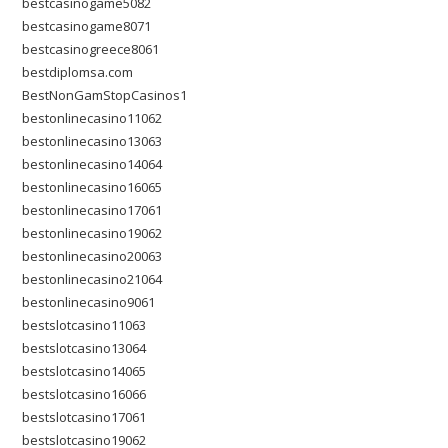
bestcasinogame5082
bestcasinogame8071
bestcasinogreece8061
bestdiplomsa.com
BestNonGamStopCasinos1
bestonlinecasino11062
bestonlinecasino13063
bestonlinecasino14064
bestonlinecasino16065
bestonlinecasino17061
bestonlinecasino19062
bestonlinecasino20063
bestonlinecasino21064
bestonlinecasino9061
bestslotcasino11063
bestslotcasino13064
bestslotcasino14065
bestslotcasino16066
bestslotcasino17061
bestslotcasino19062