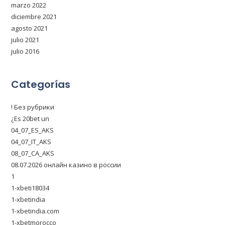
marzo 2022
diciembre 2021
agosto 2021
julio 2021
julio 2016
Categorías
! Без рубрики
¿Es 20bet un
04_07_ES_AKS
04_07_IT_AKS
08_07_CA_AKS
08.07.2026 онлайн казино в россии
1
1-xbeti18034
1-xbetindia
1-xbetindia.com
1-xbetmorocco