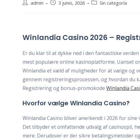
Autor
Publicación
Categoría
admin
3 junio, 2026
Sin categoría
de
de
de
la
la
la
entrada:
entrada:
entrada:
Winlandia Casino 2026 – Regist
Er du klar til at dykke ned i den fantastiske verde
mest populære online kasinoplatforme. Uanset om d
Winlandia et væld af muligheder for at vælge og vra
gennem registreringsprocessen, og hvordan du ka
Registrering og bonus-promokode
Winlandia Cas
Hvorfor vælge Winlandia Casino?
Winlandia Casino bliver anerkendt i 2026 for sin
Det tilbyder et omfattende udvalg af casinospil, he
mere. Derudover er der sikre betalingsmetoder og e