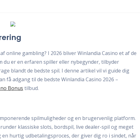
rering
n af online gambling? I 2026 bliver Winlandia Casino et af de
u er en erfaren spiller eller nybegynder, tilbyder
ge blandt de bedste spil. I denne artikel vil vi guide dig
n få adgang til de bedste Winlandia Casino 2026 –
ino Bonus
tilbud.
e imponerende spilmuligheder og en brugervenlig platform.
runder klassiske slots, bordspil, live dealer-spil og meget
n hurtig udbetalingsproces, der giver dig ro i sindet, når