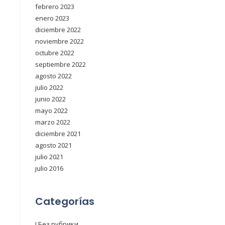
febrero 2023
enero 2023
diciembre 2022
noviembre 2022
octubre 2022
septiembre 2022
agosto 2022
julio 2022
junio 2022
mayo 2022
marzo 2022
diciembre 2021
agosto 2021
julio 2021
julio 2016
Categorías
! Без рубрики