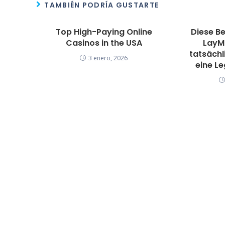
TAMBIÉN PODRÍA GUSTARTE
Top High-Paying Online
Diese Be
Casinos in the USA
LayMa
tatsächl
3 enero, 2026
eine Le