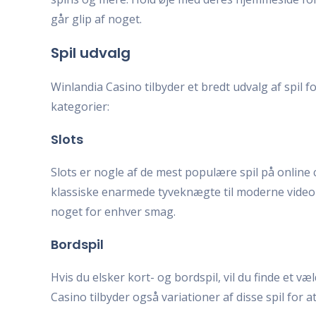
går glip af noget.
Spil udvalg
Winlandia Casino tilbyder et bredt udvalg af spil f
kategorier:
Slots
Slots er nogle af de mest populære spil på online
klassiske enarmede tyveknægte til moderne video 
noget for enhver smag.
Bordspil
Hvis du elsker kort- og bordspil, vil du finde et v
Casino tilbyder også variationer af disse spil for a