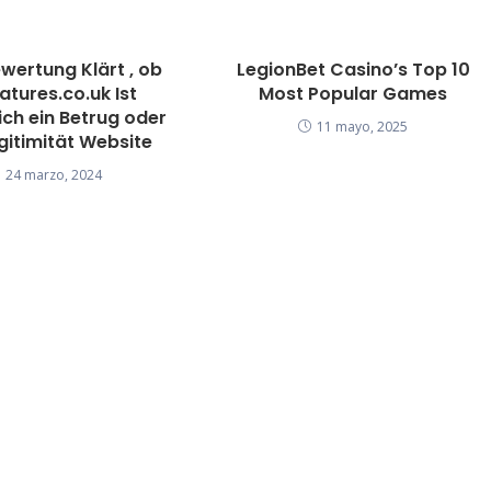
wertung Klärt , ob
LegionBet Casino’s Top 10
tures.co.uk Ist
Most Popular Games
ich ein Betrug oder
11 mayo, 2025
gitimität Website
24 marzo, 2024