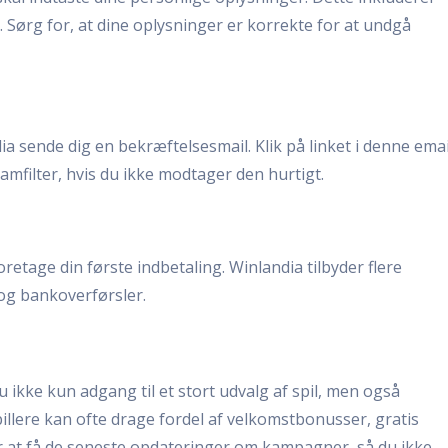
 Sørg for, at dine oplysninger er korrekte for at undgå
ia sende dig en bekræftelsesmail. Klik på linket i denne emai
pamfilter, hvis du ikke modtager den hurtigt.
retage din første indbetaling. Winlandia tilbyder flere
 og bankoverførsler.
u ikke kun adgang til et stort udvalg af spil, men også
llere kan ofte drage fordel af velkomstbonusser, gratis
r at få de seneste opdateringer om kampagner, så du ikke