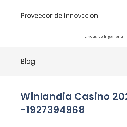
Saltar
al
Proveedor de innovación
contenido
Líneas de Ingeniería
Blog
Winlandia Casino 202
-1927394968