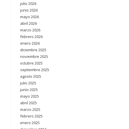
julio 2026
junio 2026
mayo 2026
abril 2026
marzo 2026
febrero 2026
enero 2026
diciembre 2025
noviembre 2025
octubre 2025
septiembre 2025
agosto 2025
julio 2025
junio 2025
mayo 2025
abril 2025
marzo 2025
febrero 2025
enero 2025