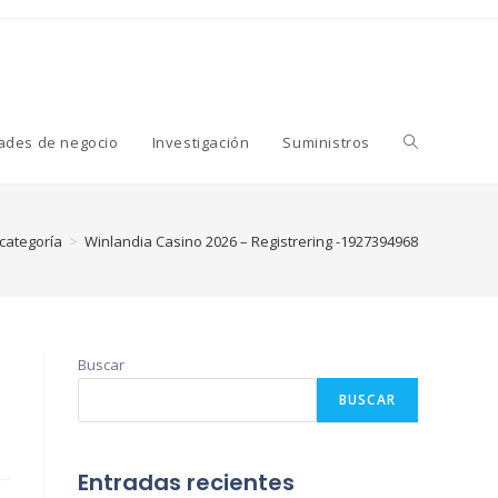
ades de negocio
Investigación
Suministros
 categoría
>
Winlandia Casino 2026 – Registrering -1927394968
Buscar
BUSCAR
Entradas recientes