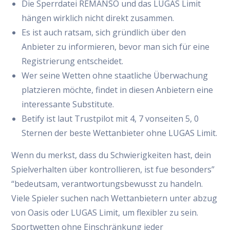
Die Sperrdatei REMANSO und das LUGAS Limit
hängen wirklich nicht direkt zusammen.
Es ist auch ratsam, sich gründlich über den
Anbieter zu informieren, bevor man sich für eine
Registrierung entscheidet.
Wer seine Wetten ohne staatliche Überwachung
platzieren möchte, findet in diesen Anbietern eine
interessante Substitute.
Betify ist laut Trustpilot mit 4, 7 vonseiten 5, 0
Sternen der beste Wettanbieter ohne LUGAS Limit.
Wenn du merkst, dass du Schwierigkeiten hast, dein
Spielverhalten über kontrollieren, ist fue besonders”
“bedeutsam, verantwortungsbewusst zu handeln.
Viele Spieler suchen nach Wettanbietern unter abzug
von Oasis oder LUGAS Limit, um flexibler zu sein.
Sportwetten ohne Einschränkung jeder