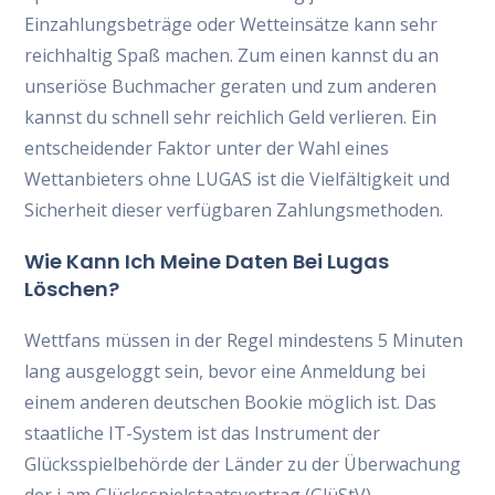
Einzahlungsbeträge oder Wetteinsätze kann sehr
reichhaltig Spaß machen. Zum einen kannst du an
unseriöse Buchmacher geraten und zum anderen
kannst du schnell sehr reichlich Geld verlieren. Ein
entscheidender Faktor unter der Wahl eines
Wettanbieters ohne LUGAS ist die Vielfältigkeit und
Sicherheit dieser verfügbaren Zahlungsmethoden.
Wie Kann Ich Meine Daten Bei Lugas
Löschen?
Wettfans müssen in der Regel mindestens 5 Minuten
lang ausgeloggt sein, bevor eine Anmeldung bei
einem anderen deutschen Bookie möglich ist. Das
staatliche IT-System ist das Instrument der
Glücksspielbehörde der Länder zu der Überwachung