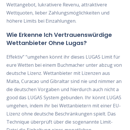
Wettangebot, lukrativere Revenu, attraktivere
Wettquoten, lieber Zahlungsmöglichkeiten und
höhere Limits bei Einzahlungen.
Wie Erkenne Ich Vertrauenswürdige
Wettanbieter Ohne Lugas?
Effektiv” “umgehen könnt ihr dieses LUGAS Limit für
eure Wetten bei einem Buchmacher unter abzug von
deutsche Lizenz. Wettanbieter mit Lizenzen aus
Malta, Curacao und Gibraltar sind nie und nimmer an
die deutschen Vorgaben und hierdurch auch nicht a
good das LUGAS System gebunden. Ihr könnt LUGAS
umgehen, indem ihr bei Wettanbietern mit einer EU-
Lizenz ohne deutsche Beschränkungen spielt. Das
Technique überprüft über die sogenannte Limit-