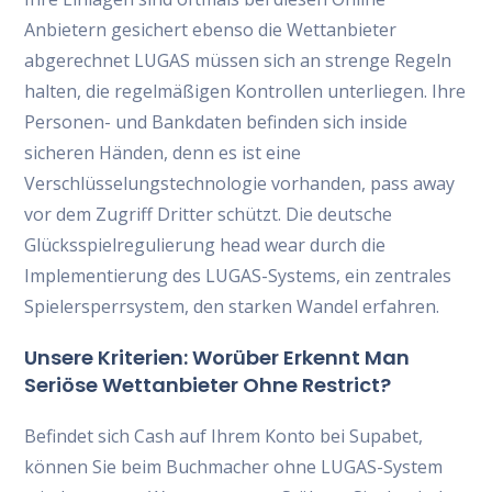
Anbietern gesichert ebenso die Wettanbieter
abgerechnet LUGAS müssen sich an strenge Regeln
halten, die regelmäßigen Kontrollen unterliegen. Ihre
Personen- und Bankdaten befinden sich inside
sicheren Händen, denn es ist eine
Verschlüsselungstechnologie vorhanden, pass away
vor dem Zugriff Dritter schützt. Die deutsche
Glücksspielregulierung head wear durch die
Implementierung des LUGAS-Systems, ein zentrales
Spielersperrsystem, den starken Wandel erfahren.
Unsere Kriterien: Worüber Erkennt Man
Seriöse Wettanbieter Ohne Restrict?
Befindet sich Cash auf Ihrem Konto bei Supabet,
können Sie beim Buchmacher ohne LUGAS-System