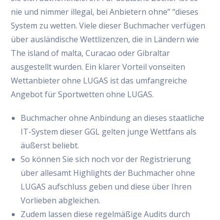
nie und nimmer illegal, bei Anbietern ohne” “dieses
System zu wetten. Viele dieser Buchmacher verfügen
über ausländische Wettlizenzen, die in Ländern wie
The island of malta, Curacao oder Gibraltar
ausgestellt wurden. Ein klarer Vorteil vonseiten
Wettanbieter ohne LUGAS ist das umfangreiche
Angebot für Sportwetten ohne LUGAS.
Buchmacher ohne Anbindung an dieses staatliche
IT-System dieser GGL gelten junge Wettfans als
äußerst beliebt.
So können Sie sich noch vor der Registrierung
über allesamt Highlights der Buchmacher ohne
LUGAS aufschluss geben und diese über Ihren
Vorlieben abgleichen.
Zudem lassen diese regelmäßige Audits durch