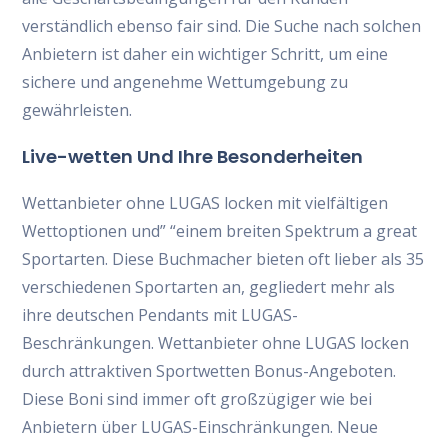
verständlich ebenso fair sind. Die Suche nach solchen
Anbietern ist daher ein wichtiger Schritt, um eine
sichere und angenehme Wettumgebung zu
gewährleisten.
Live-wetten Und Ihre Besonderheiten
Wettanbieter ohne LUGAS locken mit vielfältigen
Wettoptionen und” “einem breiten Spektrum a great
Sportarten. Diese Buchmacher bieten oft lieber als 35
verschiedenen Sportarten an, gegliedert mehr als
ihre deutschen Pendants mit LUGAS-
Beschränkungen. Wettanbieter ohne LUGAS locken
durch attraktiven Sportwetten Bonus-Angeboten.
Diese Boni sind immer oft großzügiger wie bei
Anbietern über LUGAS-Einschränkungen. Neue