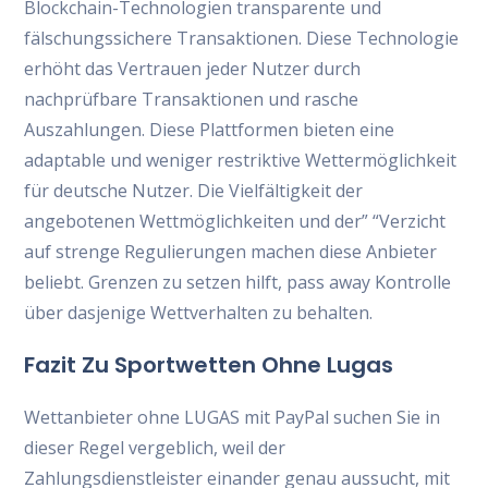
Blockchain-Technologien transparente und
fälschungssichere Transaktionen. Diese Technologie
erhöht das Vertrauen jeder Nutzer durch
nachprüfbare Transaktionen und rasche
Auszahlungen. Diese Plattformen bieten eine
adaptable und weniger restriktive Wettermöglichkeit
für deutsche Nutzer. Die Vielfältigkeit der
angebotenen Wettmöglichkeiten und der” “Verzicht
auf strenge Regulierungen machen diese Anbieter
beliebt. Grenzen zu setzen hilft, pass away Kontrolle
über dasjenige Wettverhalten zu behalten.
Fazit Zu Sportwetten Ohne Lugas
Wettanbieter ohne LUGAS mit PayPal suchen Sie in
dieser Regel vergeblich, weil der
Zahlungsdienstleister einander genau aussucht, mit