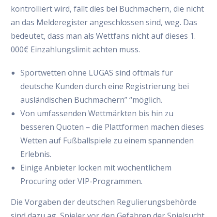
kontrolliert wird, fällt dies bei Buchmachern, die nicht
an das Melderegister angeschlossen sind, weg. Das
bedeutet, dass man als Wettfans nicht auf dieses 1.
000€ Einzahlungslimit achten muss.
Sportwetten ohne LUGAS sind oftmals für
deutsche Kunden durch eine Registrierung bei
ausländischen Buchmachern” “möglich.
Von umfassenden Wettmärkten bis hin zu
besseren Quoten – die Plattformen machen dieses
Wetten auf Fußballspiele zu einem spannenden
Erlebnis.
Einige Anbieter locken mit wöchentlichem
Procuring oder VIP-Programmen.
Die Vorgaben der deutschen Regulierungsbehörde
sind dazu ag, Spieler vor den Gefahren der Spielsucht