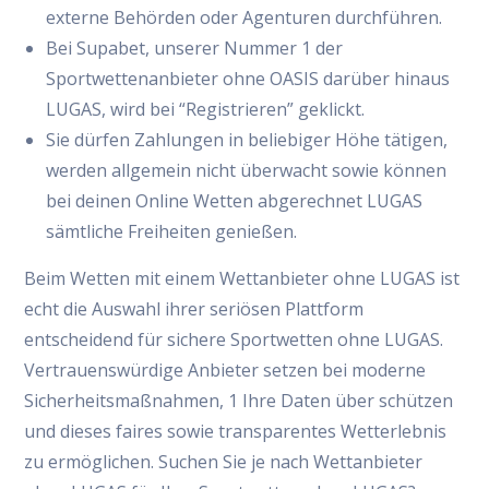
externe Behörden oder Agenturen durchführen.
Bei Supabet, unserer Nummer 1 der
Sportwettenanbieter ohne OASIS darüber hinaus
LUGAS, wird bei “Registrieren” geklickt.
Sie dürfen Zahlungen in beliebiger Höhe tätigen,
werden allgemein nicht überwacht sowie können
bei deinen Online Wetten abgerechnet LUGAS
sämtliche Freiheiten genießen.
Beim Wetten mit einem Wettanbieter ohne LUGAS ist
echt die Auswahl ihrer seriösen Plattform
entscheidend für sichere Sportwetten ohne LUGAS.
Vertrauenswürdige Anbieter setzen bei moderne
Sicherheitsmaßnahmen, 1 Ihre Daten über schützen
und dieses faires sowie transparentes Wetterlebnis
zu ermöglichen. Suchen Sie je nach Wettanbieter