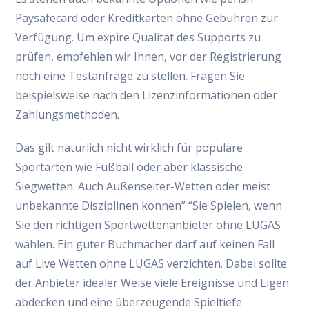
Paysafecard oder Kreditkarten ohne Gebühren zur
Verfügung. Um expire Qualität des Supports zu
prüfen, empfehlen wir Ihnen, vor der Registrierung
noch eine Testanfrage zu stellen. Fragen Sie
beispielsweise nach den Lizenzinformationen oder
Zahlungsmethoden.
Das gilt natürlich nicht wirklich für populäre
Sportarten wie Fußball oder aber klassische
Siegwetten. Auch Außenseiter-Wetten oder meist
unbekannte Disziplinen können” “Sie Spielen, wenn
Sie den richtigen Sportwettenanbieter ohne LUGAS
wählen. Ein guter Buchmacher darf auf keinen Fall
auf Live Wetten ohne LUGAS verzichten. Dabei sollte
der Anbieter idealer Weise viele Ereignisse und Ligen
abdecken und eine überzeugende Spieltiefe