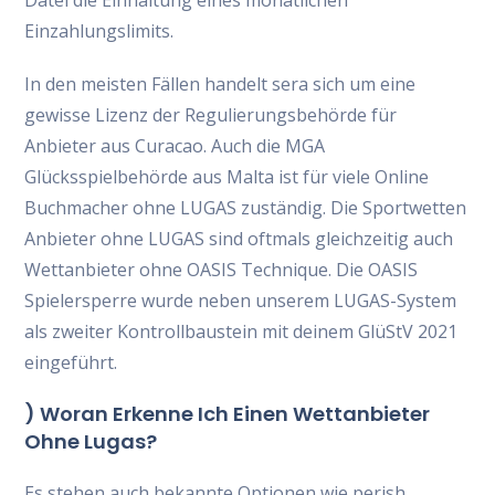
Datei die Einhaltung eines monatlichen
Einzahlungslimits.
In den meisten Fällen handelt sera sich um eine
gewisse Lizenz der Regulierungsbehörde für
Anbieter aus Curacao. Auch die MGA
Glücksspielbehörde aus Malta ist für viele Online
Buchmacher ohne LUGAS zuständig. Die Sportwetten
Anbieter ohne LUGAS sind oftmals gleichzeitig auch
Wettanbieter ohne OASIS Technique. Die OASIS
Spielersperre wurde neben unserem LUGAS-System
als zweiter Kontrollbaustein mit deinem GlüStV 2021
eingeführt.
) Woran Erkenne Ich Einen Wettanbieter
Ohne Lugas?
Es stehen auch bekannte Optionen wie perish