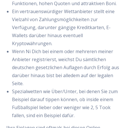
Funktionen, hohen Quoten und attraktiven Boni.
Ein vertrauenswürdiger Wettanbieter stellt eine
Vielzahl von Zahlungsmöglichkeiten zur
Verfügung, darunter gängige Kreditkarten, E-
Wallets darüber hinaus eventuell
Kryptowährungen.
Wenn Ni Dich bei einem oder mehreren meiner
Anbieter registrierst, weichst Du sämtlichen
deutschen gesetzlichen Auflagen durch Erfolg aus
darüber hinaus bist bei alledem auf der legalen
Seite.
Spezialwetten wie Über/Unter, bei denen Sie zum
Beispiel darauf tippen können, ob inside einem
Fußballspiel lieber oder weniger wie 2, 5 Took
fallen, sind ein Beispiel dafür.
Ihre Einlagen sind oftmals bei diesen Online