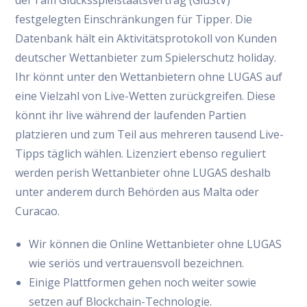
der i am Glücksspielstaatsvertrag (GlüStV)
festgelegten Einschränkungen für Tipper. Die
Datenbank hält ein Aktivitätsprotokoll von Kunden
deutscher Wettanbieter zum Spielerschutz holiday.
Ihr könnt unter den Wettanbietern ohne LUGAS auf
eine Vielzahl von Live-Wetten zurückgreifen. Diese
könnt ihr live während der laufenden Partien
platzieren und zum Teil aus mehreren tausend Live-
Tipps täglich wählen. Lizenziert ebenso reguliert
werden perish Wettanbieter ohne LUGAS deshalb
unter anderem durch Behörden aus Malta oder
Curacao.
Wir können die Online Wettanbieter ohne LUGAS
wie seriös und vertrauensvoll bezeichnen.
Einige Plattformen gehen noch weiter sowie
setzen auf Blockchain-Technologie.