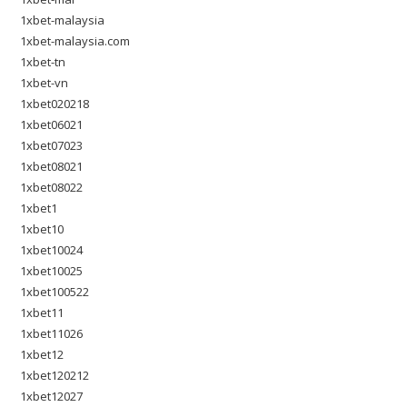
1xbet-malaysia
1xbet-malaysia.com
1xbet-tn
1xbet-vn
1xbet020218
1xbet06021
1xbet07023
1xbet08021
1xbet08022
1xbet1
1xbet10
1xbet10024
1xbet10025
1xbet100522
1xbet11
1xbet11026
1xbet12
1xbet120212
1xbet12027