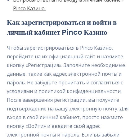
Pinco Казино:
Как зарегистрироваться и войти в
личный кабинет Pinco Казино
Чтобы зарегистрироваться в Pinco Казино,
перейдите на их официальный сайт и нажмите
кнопку «Регистрация». Заполните необходимые
данные, такие как адрес электронной почты и
пароль. Не забудьте прочитать и согласиться с
условиями и политикой конфиденциальности.
После завершения регистрации, вы получите
подтверждение на вашу электронную почту. Для
входа в свой личный кабинет, просто нажмите
кнопку «Войти» и введите свой адрес
электронной почты и пароль. Если вы забыли