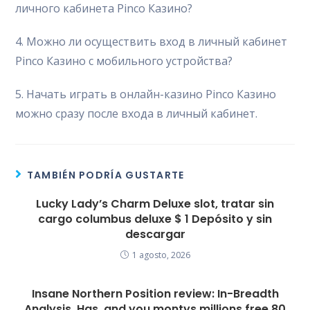
личного кабинета Pinco Казино?
4. Можно ли осуществить вход в личный кабинет
Pinco Казино с мобильного устройства?
5. Начать играть в онлайн-казино Pinco Казино
можно сразу после входа в личный кабинет.
TAMBIÉN PODRÍA GUSTARTE
Lucky Lady’s Charm Deluxe slot, tratar sin
cargo columbus deluxe $ 1 Depósito y sin
descargar
1 agosto, 2026
Insane Northern Position review: In-Breadth
Analysis, Has, and you montys millions free 80