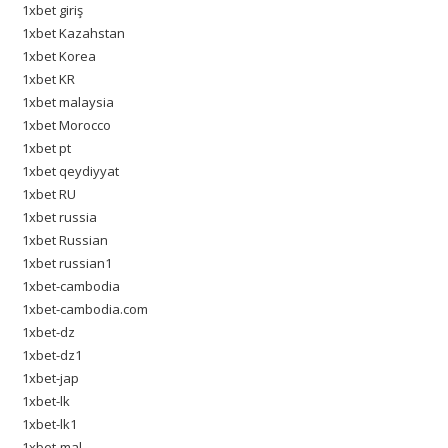
1xbet giriş
1xbet Kazahstan
1xbet Korea
1xbet KR
1xbet malaysia
1xbet Morocco
1xbet pt
1xbet qeydiyyat
1xbet RU
1xbet russia
1xbet Russian
1xbet russian1
1xbet-cambodia
1xbet-cambodia.com
1xbet-dz
1xbet-dz1
1xbet-jap
1xbet-lk
1xbet-lk1
1xbet-mal