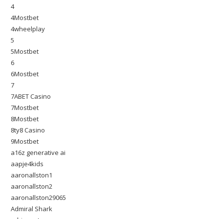
4
4Mostbet
4wheelplay
5
5Mostbet
6
6Mostbet
7
7ABET Casino
7Mostbet
8Mostbet
8ty8 Casino
9Mostbet
a16z generative ai
aapje4kids
aaronallston1
aaronallston2
aaronallston29065
Admiral Shark