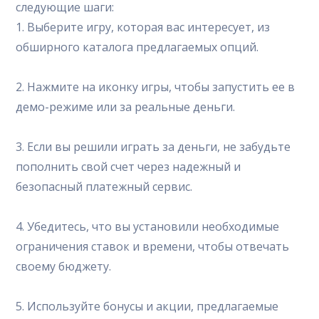
следующие шаги:
1. Выберите игру, которая вас интересует, из
обширного каталога предлагаемых опций.
2. Нажмите на иконку игры, чтобы запустить ее в
демо-режиме или за реальные деньги.
3. Если вы решили играть за деньги, не забудьте
пополнить свой счет через надежный и
безопасный платежный сервис.
4. Убедитесь, что вы установили необходимые
ограничения ставок и времени, чтобы отвечать
своему бюджету.
5. Используйте бонусы и акции, предлагаемые