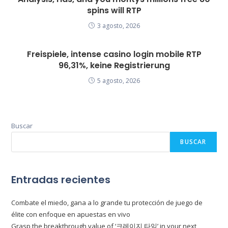
spins will RTP
3 agosto, 2026
Freispiele, intense casino login mobile RTP
96,31%, keine Registrierung
5 agosto, 2026
Buscar
BUSCAR
Entradas recientes
Combate el miedo, gana a lo grande tu protección de juego de
élite con enfoque en apuestas en vivo
Grasp the breakthrough value of ‘크레이지 타임’ in your next