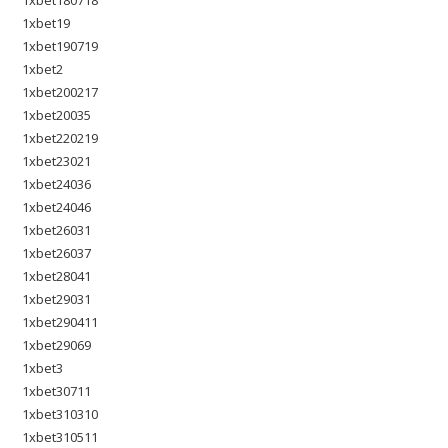
1xbet19
1xbet190719
1xbet2
1xbet200217
1xbet20035
1xbet220219
1xbet23021
1xbet24036
1xbet24046
1xbet26031
1xbet26037
1xbet28041
1xbet29031
1xbet290411
1xbet29069
1xbet3
1xbet30711
1xbet310310
1xbet310511