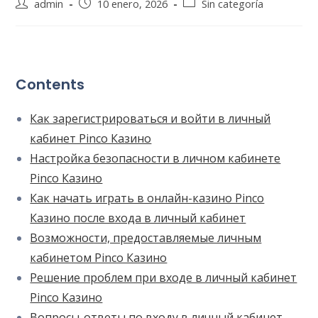
Autor
Publicación
Categoría
admin
10 enero, 2026
Sin categoría
de
de
de
la
la
la
entrada:
entrada:
entrada:
Contents
Как зарегистрироваться и войти в личный
кабинет Pinco Казино
Настройка безопасности в личном кабинете
Pinco Казино
Как начать играть в онлайн-казино Pinco
Казино после входа в личный кабинет
Возможности, предоставляемые личным
кабинетом Pinco Казино
Решение проблем при входе в личный кабинет
Pinco Казино
Вопросы-ответы по входу в личный кабинет