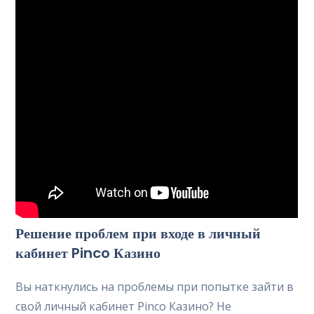
Решение проблем при входе в личный
кабинет Pinco Казино
Вы наткнулись на проблемы при попытке зайти в
свой личный кабинет Pinco Казино? Не