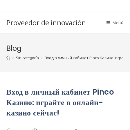
Saltar
al
contenido
Proveedor de innovación
Menú
Blog
>
Sin categoría
>
Вход в личный кабинет Pinco Казино: играйте
Вход в личный кабинет Pinco
Казино: играйте в онлайн-
казино сейчас!