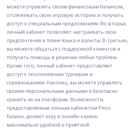
можете управлять своим финансовым балансом,
отслеживать свою игровую историю и получать
доступ к специальным предложениям. Во-вторых,
личный кабинет позволяет настраивать свои
предпочтения в плане языка и валюты. В-третьих,
вы можете общаться с поддержкой клиентов и
получать помощь в решении любых проблем.
Кроме того, личный кабинет предоставляет
доступ к эксклюзивным турнирам и
соревнованиям. Наконец, вы можете управлять
своими персональными данными и безопасно
хранить их на платформе. Возможности,
предоставляемые личным кабинетом Pinco
Казино, делают игру в онлайн-казино
максимально удобной и приятной.