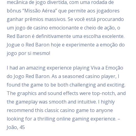
mecânica de jogo divertida, com uma rodada de
bônus “Missão Aérea” que permite aos jogadores
ganhar prêmios massivos. Se você está procurando
um jogo de casino emocionante e cheio de ação, o
Red Baron é definitivamente uma escolha excelente.
Jogue o Red Baron hoje e experimente a emoção do
jogo por si mesmo!
I had an amazing experience playing Viva a Emoção
do Jogo Red Baron. As a seasoned casino player, I
found the game to be both challenging and exciting.
The graphics and sound effects were top-notch, and
the gameplay was smooth and intuitive. I highly
recommend this classic casino game to anyone
looking for a thrilling online gaming experience. –
João, 45