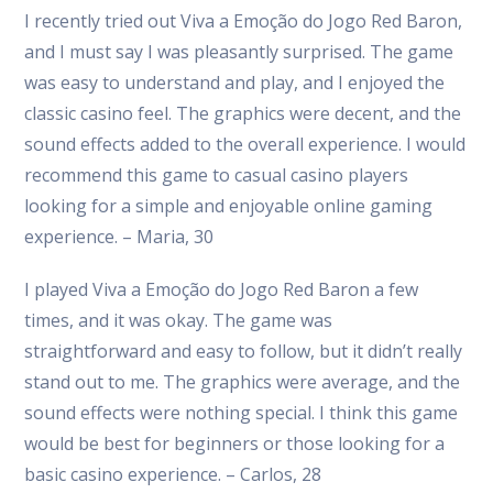
I recently tried out Viva a Emoção do Jogo Red Baron,
and I must say I was pleasantly surprised. The game
was easy to understand and play, and I enjoyed the
classic casino feel. The graphics were decent, and the
sound effects added to the overall experience. I would
recommend this game to casual casino players
looking for a simple and enjoyable online gaming
experience. – Maria, 30
I played Viva a Emoção do Jogo Red Baron a few
times, and it was okay. The game was
straightforward and easy to follow, but it didn’t really
stand out to me. The graphics were average, and the
sound effects were nothing special. I think this game
would be best for beginners or those looking for a
basic casino experience. – Carlos, 28