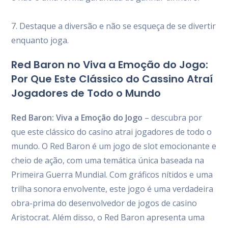
7. Destaque a diversão e não se esqueça de se divertir
enquanto joga.
Red Baron no Viva a Emoção do Jogo:
Por Que Este Clássico do Cassino Atraí
Jogadores de Todo o Mundo
Red Baron: Viva a Emoção do Jogo
– descubra por
que este clássico do casino atrai jogadores de todo o
mundo. O Red Baron é um jogo de slot emocionante e
cheio de ação, com uma temática única baseada na
Primeira Guerra Mundial. Com gráficos nítidos e uma
trilha sonora envolvente, este jogo é uma verdadeira
obra-prima do desenvolvedor de jogos de casino
Aristocrat. Além disso, o Red Baron apresenta uma