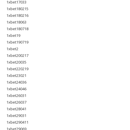
1xbet17033
1xbet180215
1xbet180216
1xbet18063
1xbet180718
1xbet19
1xbet190719
1xbet2
1xbet200217
1xbet20035
1xbet220219
1xbet23021
1xbet24036
1xbet24046
1xbet26031
1xbet26037
1xbet28041
1xbet29031
1xbet290411
1xbet29069