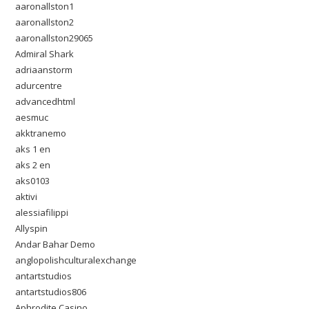
aaronallston1
aaronallston2
aaronallston29065
Admiral Shark
adriaanstorm
adurcentre
advancedhtml
aesmuc
akktranemo
aks 1 en
aks 2 en
aks0103
aktivi
alessiafilippi
Allyspin
Andar Bahar Demo
anglopolishculturalexchange
antartstudios
antartstudios806
Aphrodite Casino