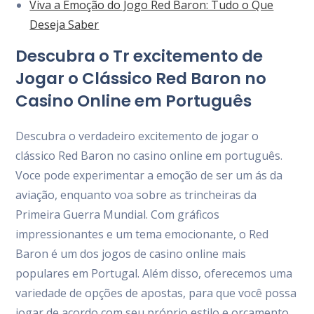
Viva a Emoção do Jogo Red Baron: Tudo o Que
Deseja Saber
Descubra o Tr excitemento de
Jogar o Clássico Red Baron no
Casino Online em Português
Descubra o verdadeiro excitemento de jogar o
clássico Red Baron no casino online em português.
Voce pode experimentar a emoção de ser um ás da
aviação, enquanto voa sobre as trincheiras da
Primeira Guerra Mundial. Com gráficos
impressionantes e um tema emocionante, o Red
Baron é um dos jogos de casino online mais
populares em Portugal. Além disso, oferecemos uma
variedade de opções de apostas, para que você possa
jogar de acordo com seu próprio estilo e orçamento.