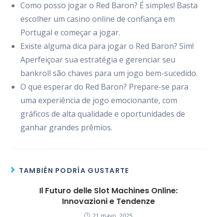
Como posso jogar o Red Baron? É simples! Basta
escolher um casino online de confiança em
Portugal e começar a jogar.
Existe alguma dica para jogar o Red Baron? Sim!
Aperfeiçoar sua estratégia e gerenciar seu
bankroll são chaves para um jogo bem-sucedido.
O que esperar do Red Baron? Prepare-se para
uma experiência de jogo emocionante, com
gráficos de alta qualidade e oportunidades de
ganhar grandes prêmios.
TAMBIÉN PODRÍA GUSTARTE
Il Futuro delle Slot Machines Online:
Innovazioni e Tendenze
21 mayo, 2025