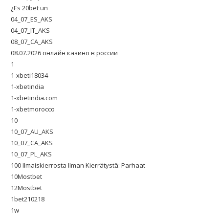
¿Es 20bet un
04_07_ES_AKS
04_07_IT_AKS
08_07_CA_AKS
08.07.2026 онлайн казино в россии
1
1-xbeti18034
1-xbetindia
1-xbetindia.com
1-xbetmorocco
10
10_07_AU_AKS
10_07_CA_AKS
10_07_PL_AKS
100 Ilmaiskierrosta Ilman Kierrätystä: Parhaat
10Mostbet
12Mostbet
1bet210218
1w