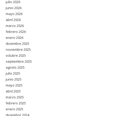
julio 2026
junio 2026
mayo 2026
abril 2026
marzo 2026
febrero 2026
enero 2026
diciembre 2025
noviembre 2025
octubre 2025
septiembre 2025
agosto 2025
julio 2025
junio 2025
mayo 2025
abril 2025
marzo 2025
febrero 2025
enero 2025
diciembre 2024