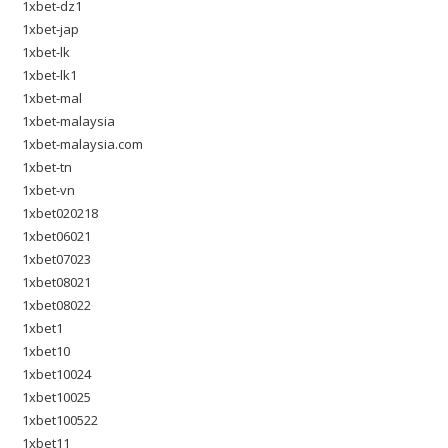
1xbet-dz1
1xbet-jap
1xbet-lk
1xbet-lk1
1xbet-mal
1xbet-malaysia
1xbet-malaysia.com
1xbet-tn
1xbet-vn
1xbet020218
1xbet06021
1xbet07023
1xbet08021
1xbet08022
1xbet1
1xbet10
1xbet10024
1xbet10025
1xbet100522
1xbet11