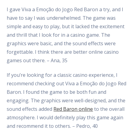
I gave Viva a Emoção do Jogo Red Baron a try, and I
have to say I was underwhelmed. The game was
simple and easy to play, but it lacked the excitement
and thrill that I look for in a casino game. The
graphics were basic, and the sound effects were
forgettable. I think there are better online casino
games out there. – Ana, 35
If you’re looking for a classic casino experience, I
recommend checking out Viva a Emoção do Jogo Red
Baron. I found the game to be both fun and
engaging. The graphics were well-designed, and the
sound effects added
Red Baron online
to the overall
atmosphere. I would definitely play this game again
and recommend it to others. – Pedro, 40