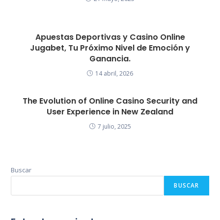
Apuestas Deportivas y Casino Online
Jugabet, Tu Próximo Nivel de Emoción y
Ganancia.
14 abril, 2026
The Evolution of Online Casino Security and
User Experience in New Zealand
7 julio, 2025
Buscar
BUSCAR