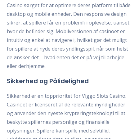
Casino sørget for at optimere deres platform til både
desktop og mobile enheder. Den responsive design
sikrer, at spillere får en problemfri oplevelse, uanset
hvor de befinder sig. Mobilversionen af casinoet er
intuitiv og enkel at navigere i, hvilket gør det muligt
for spillere at nyde deres yndlingsspil, når som helst
de ønsker det – hvad enten det er på vej til arbejde
eller derhjemme.
Sikkerhed og Pålidelighed
Sikkerhed er en topprioritet for Viggo Slots Casino.
Casinoet er licenseret af de relevante myndigheder
og anvender den nyeste krypteringsteknologi til at
beskytte spillernes personlige og finansielle
oplysninger. Spillere kan spille med selvtillid,