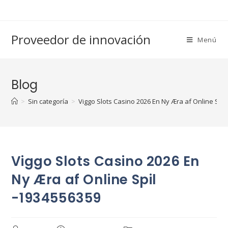
Saltar
al
contenido
Proveedor de innovación
Menú
Blog
>
Sin categoría
>
Viggo Slots Casino 2026 En Ny Æra af Online Spi
Viggo Slots Casino 2026 En
Ny Æra af Online Spil
-1934556359