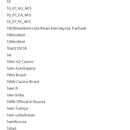
10
10_07_AU_AKS
10_07_CA_AKS
10_07_PL_AKS
100 Ilmaiskierrosta Ilman Kierrätystä: Parhaat
10Mostbet
12Mostbet
1bet210218
1w
1Win AZ Casino
1win Azerbajany
1Win Brasil
1WIN Casino Brasil
1win fr
1win India
1WIN Official In Russia
1win Turkiye
1win uzbekistan
1winRussia
1xbet