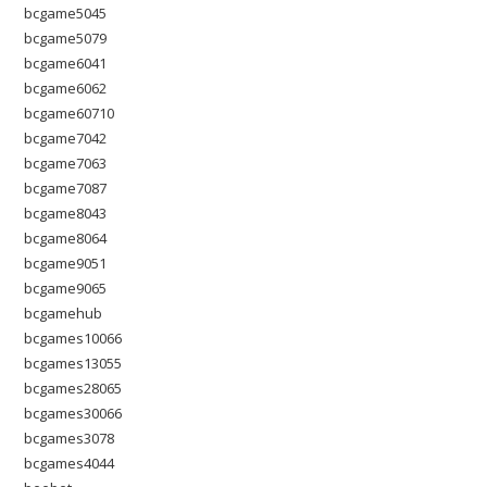
bcgame5045
bcgame5079
bcgame6041
bcgame6062
bcgame60710
bcgame7042
bcgame7063
bcgame7087
bcgame8043
bcgame8064
bcgame9051
bcgame9065
bcgamehub
bcgames10066
bcgames13055
bcgames28065
bcgames30066
bcgames3078
bcgames4044