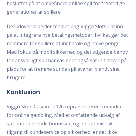
besluttet på at omdefinere online spil for fremtidige
generationer af spillere.
Derudover arbejder teamet bag Viggo Slots Casino
på at integrere nye betalingsmetoder, hvilket gør det
nemmere for spillere at indbetale og hæve penge.
Med fokus på mobil sikkerhed og det stigende behov
for ansvarligt spil har casinoet også sat initiativer på
plads for at fremme sunde spillevaner blandt sine
brugere.
Konklusion
Viggo Slots Casino i 2026 repræsenterer fremtiden
for online gambling. Med et omfattende udvalg af
spil, imponerende bonusser, og en optimistisk
tilgang til kundeservice og sikkerhed, er det ikke