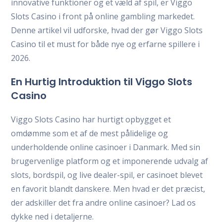
innovative funktioner og et væld af spil, er Viggo
Slots Casino i front på online gambling markedet.
Denne artikel vil udforske, hvad der gør Viggo Slots
Casino til et must for både nye og erfarne spillere i
2026.
En Hurtig Introduktion til Viggo Slots
Casino
Viggo Slots Casino har hurtigt opbygget et
omdømme som et af de mest pålidelige og
underholdende online casinoer i Danmark. Med sin
brugervenlige platform og et imponerende udvalg af
slots, bordspil, og live dealer-spil, er casinoet blevet
en favorit blandt danskere. Men hvad er det præcist,
der adskiller det fra andre online casinoer? Lad os
dykke ned i detaljerne.