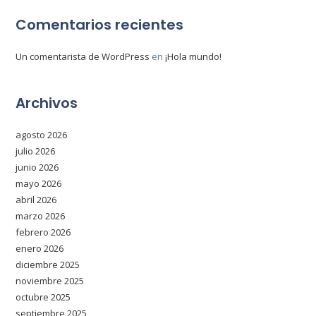
Comentarios recientes
Un comentarista de WordPress
en
¡Hola mundo!
Archivos
agosto 2026
julio 2026
junio 2026
mayo 2026
abril 2026
marzo 2026
febrero 2026
enero 2026
diciembre 2025
noviembre 2025
octubre 2025
septiembre 2025