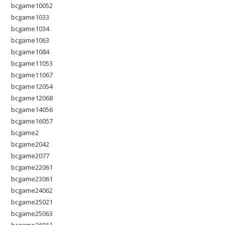
bcgame10052
bcgame1033
bcgame1034
bcgame1063
bcgame1084
bcgame11053
bcgame11067
bcgame12054
bcgame12068
bcgame14056
bcgame16057
bcgame2
bcgame2042
bcgame2077
bcgame22061
bcgame23061
bcgame24062
bcgame25021
bcgame25063