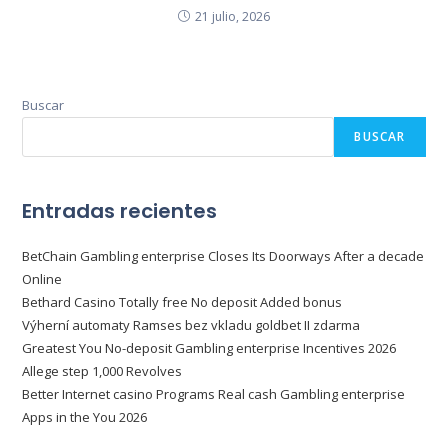
21 julio, 2026
Buscar
BUSCAR
Entradas recientes
BetChain Gambling enterprise Closes Its Doorways After a decade
Online
Bethard Casino Totally free No deposit Added bonus
Výherní automaty Ramses bez vkladu goldbet II zdarma
Greatest You No-deposit Gambling enterprise Incentives 2026
Allege step 1,000 Revolves
Better Internet casino Programs Real cash Gambling enterprise
Apps in the You 2026