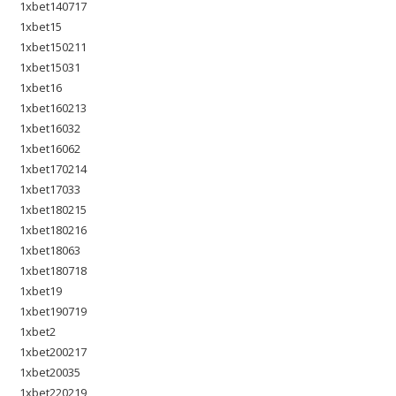
1xbet140717
1xbet15
1xbet150211
1xbet15031
1xbet16
1xbet160213
1xbet16032
1xbet16062
1xbet170214
1xbet17033
1xbet180215
1xbet180216
1xbet18063
1xbet180718
1xbet19
1xbet190719
1xbet2
1xbet200217
1xbet20035
1xbet220219