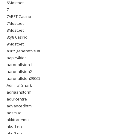
6Mostbet
7
7ABET Casino
7Mostbet
8Mostbet
8ty8 Casino
9Mostbet
a16z generative ai
aapje4kids
aaronallston1
aaronallston2
aaronallston29065
Admiral Shark
adriaanstorm
adurcentre
advancedhtml
aesmuc
akktranemo
aks 1 en
aks 2 en