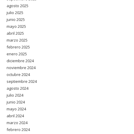
agosto 2025
julio 2025
junio 2025
mayo 2025
abril 2025
marzo 2025
febrero 2025
enero 2025
diciembre 2024
noviembre 2024
octubre 2024
septiembre 2024
agosto 2024
julio 2024
junio 2024
mayo 2024
abril 2024
marzo 2024
febrero 2024