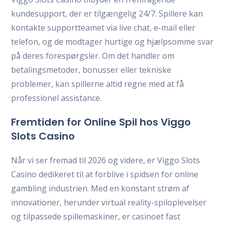
kundesupport, der er tilgængelig 24/7. Spillere kan
kontakte supportteamet via live chat, e-mail eller
telefon, og de modtager hurtige og hjælpsomme svar
på deres forespørgsler. Om det handler om
betalingsmetoder, bonusser eller tekniske
problemer, kan spillerne altid regne med at få
professionel assistance.
Fremtiden for Online Spil hos Viggo
Slots Casino
Når vi ser fremad til 2026 og videre, er Viggo Slots
Casino dedikeret til at forblive i spidsen for online
gambling industrien. Med en konstant strøm af
innovationer, herunder virtual reality-spiloplevelser
og tilpassede spillemaskiner, er casinoet fast