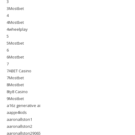
3
3Mostbet
4
4Mostbet
4wheelplay
5
5Mostbet
6
6Mostbet
7
7ABET Casino
7Mostbet
8Mostbet
8ty8 Casino
9Mostbet
a16z generative ai
aapje4kids
aaronallston1
aaronallston2
aaronallston29065