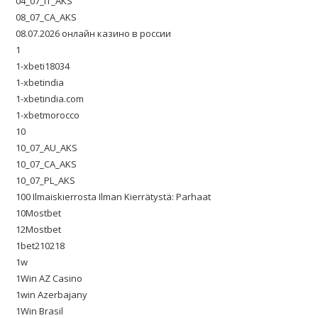
04_07_IT_AKS
08_07_CA_AKS
08.07.2026 онлайн казино в россии
1
1-xbeti18034
1-xbetindia
1-xbetindia.com
1-xbetmorocco
10
10_07_AU_AKS
10_07_CA_AKS
10_07_PL_AKS
100 Ilmaiskierrosta Ilman Kierrätystä: Parhaat
10Mostbet
12Mostbet
1bet210218
1w
1Win AZ Casino
1win Azerbajany
1Win Brasil