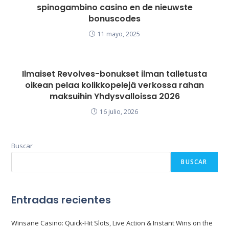
spinogambino casino en de nieuwste
bonuscodes
11 mayo, 2025
Ilmaiset Revolves-bonukset ilman talletusta
oikean pelaa kolikkopelejä verkossa rahan
maksuihin Yhdysvalloissa 2026
16 julio, 2026
Buscar
BUSCAR
Entradas recientes
Winsane Casino: Quick‑Hit Slots, Live Action & Instant Wins on the