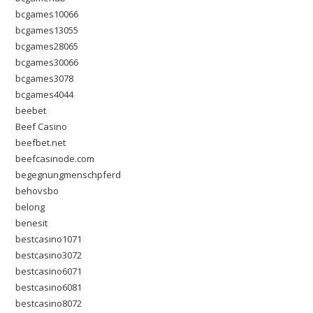
bcgames10066
bcgames13055
bcgames28065
bcgames30066
bcgames3078
bcgames4044
beebet
Beef Casino
beefbet.net
beefcasinode.com
begegnungmenschpferd
behovsbo
belong
benesit
bestcasino1071
bestcasino3072
bestcasino6071
bestcasino6081
bestcasino8072