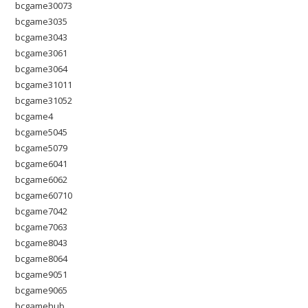
bcgame30073
bcgame3035
bcgame3043
bcgame3061
bcgame3064
bcgame31011
bcgame31052
bcgame4
bcgame5045
bcgame5079
bcgame6041
bcgame6062
bcgame60710
bcgame7042
bcgame7063
bcgame8043
bcgame8064
bcgame9051
bcgame9065
bcgamehub