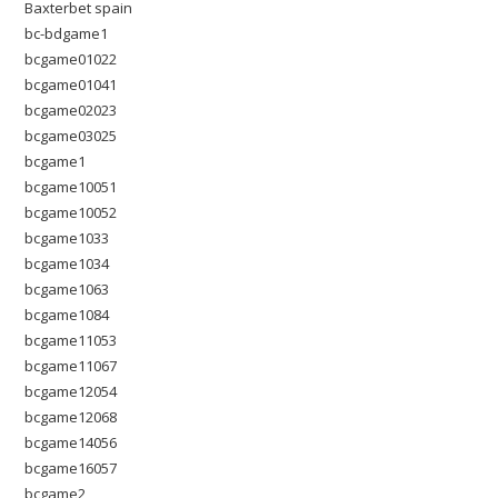
Baxterbet spain
bc-bdgame1
bcgame01022
bcgame01041
bcgame02023
bcgame03025
bcgame1
bcgame10051
bcgame10052
bcgame1033
bcgame1034
bcgame1063
bcgame1084
bcgame11053
bcgame11067
bcgame12054
bcgame12068
bcgame14056
bcgame16057
bcgame2