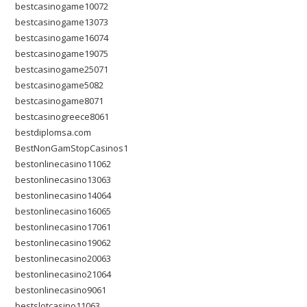
bestcasinogame10072
bestcasinogame13073
bestcasinogame16074
bestcasinogame19075
bestcasinogame25071
bestcasinogame5082
bestcasinogame8071
bestcasinogreece8061
bestdiplomsa.com
BestNonGamStopCasinos1
bestonlinecasino11062
bestonlinecasino13063
bestonlinecasino14064
bestonlinecasino16065
bestonlinecasino17061
bestonlinecasino19062
bestonlinecasino20063
bestonlinecasino21064
bestonlinecasino9061
bestslotcasino11063