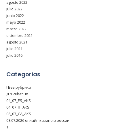
agosto 2022
julio 2022
junio 2022
mayo 2022
marzo 2022
diciembre 2021
agosto 2021
julio 2021
julio 2016
Categorías
! Без рубрики
¿Es 20bet un
04_07_ES_AKS
04_07_IT_AKS
08_07_CA_AKS
08.07.2026 онлайн казино в россии
1