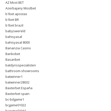
AZ Most BET
Azerbajany Mostbet
b1bet apostas
b1bet BR
b1bet brazil
babyswereld
bahisyasal
bahisyasal 8000
Bananzia Casino
Bankobet
Basaribet
batdynsspecialisten
bathroom-showrooms
batwinner1
batwinner28032
Baxterbet España
Baxterbet spain
bc-bdgame1
bcgame01022
bcgame01041