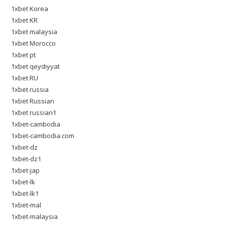
1xbet Korea
1xbet KR
1xbet malaysia
1xbet Morocco
1xbet pt
1xbet qeydiyyat
1xbet RU
1xbet russia
1xbet Russian
1xbet russian1
1xbet-cambodia
1xbet-cambodia.com
1xbet-dz
1xbet-dz1
1xbet-jap
1xbet-lk
1xbet-lk1
1xbet-mal
1xbet-malaysia