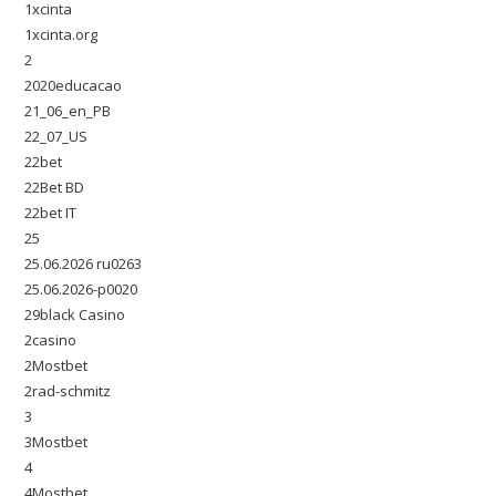
1xcinta
1xcinta.org
2
2020educacao
21_06_en_PB
22_07_US
22bet
22Bet BD
22bet IT
25
25.06.2026 ru0263
25.06.2026-p0020
29black Casino
2casino
2Mostbet
2rad-schmitz
3
3Mostbet
4
4Mostbet