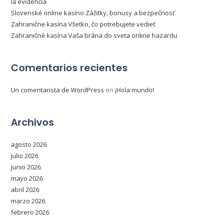
la evidencia
Slovenské online kasíno Zážitky, bonusy a bezpečnosť
Zahranične kasína Všetko, čo potrebujete vedieť
Zahraničné kasína Vaša brána do sveta online hazardu
Comentarios recientes
Un comentarista de WordPress
en
¡Hola mundo!
Archivos
agosto 2026
julio 2026
junio 2026
mayo 2026
abril 2026
marzo 2026
febrero 2026