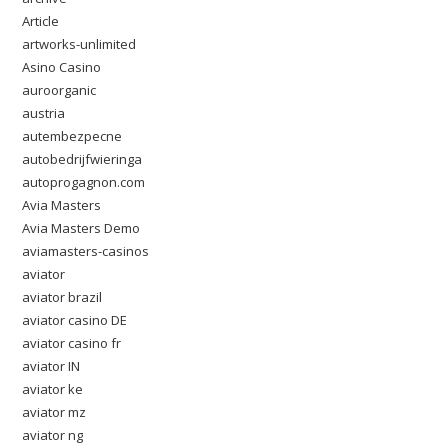
Article
artworks-unlimited
Asino Casino
auroorganic
austria
autembezpecne
autobedrijfwieringa
autoprogagnon.com
Avia Masters
Avia Masters Demo
aviamasters-casinos
aviator
aviator brazil
aviator casino DE
aviator casino fr
aviator IN
aviator ke
aviator mz
aviator ng