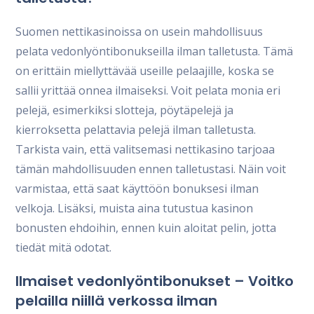
Suomen nettikasinoissa on usein mahdollisuus
pelata vedonlyöntibonukseilla ilman talletusta. Tämä
on erittäin miellyttävää useille pelaajille, koska se
sallii yrittää onnea ilmaiseksi. Voit pelata monia eri
pelejä, esimerkiksi slotteja, pöytäpelejä ja
kierroksetta pelattavia pelejä ilman talletusta.
Tarkista vain, että valitsemasi nettikasino tarjoaa
tämän mahdollisuuden ennen talletustasi. Näin voit
varmistaa, että saat käyttöön bonuksesi ilman
velkoja. Lisäksi, muista aina tutustua kasinon
bonusten ehdoihin, ennen kuin aloitat pelin, jotta
tiedät mitä odotat.
Ilmaiset vedonlyöntibonukset – Voitko
pelailla niillä verkossa ilman