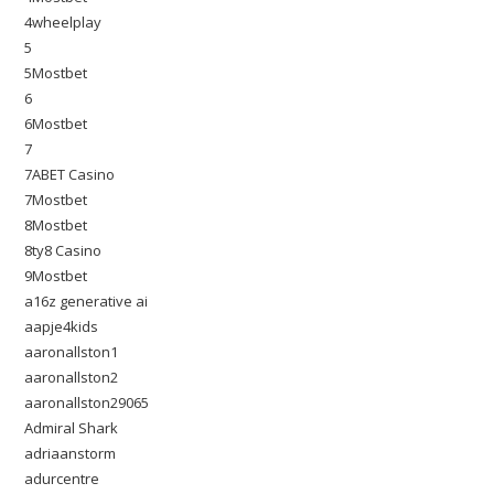
4wheelplay
5
5Mostbet
6
6Mostbet
7
7ABET Casino
7Mostbet
8Mostbet
8ty8 Casino
9Mostbet
a16z generative ai
aapje4kids
aaronallston1
aaronallston2
aaronallston29065
Admiral Shark
adriaanstorm
adurcentre