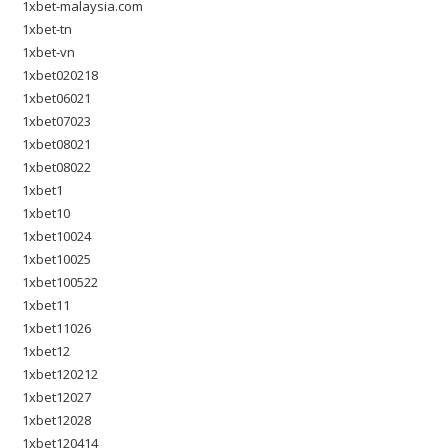
1xbet-malaysia.com
1xbet-tn
1xbet-vn
1xbet020218
1xbet06021
1xbet07023
1xbet08021
1xbet08022
1xbet1
1xbet10
1xbet10024
1xbet10025
1xbet100522
1xbet11
1xbet11026
1xbet12
1xbet120212
1xbet12027
1xbet12028
1xbet120414