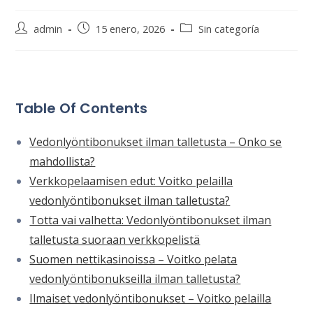
Autor
Publicación
Categoría
admin
15 enero, 2026
Sin categoría
de
de
de
la
la
la
entrada:
entrada:
entrada:
Table Of Contents
Vedonlyöntibonukset ilman talletusta – Onko se
mahdollista?
Verkkopelaamisen edut: Voitko pelailla
vedonlyöntibonukset ilman talletusta?
Totta vai valhetta: Vedonlyöntibonukset ilman
talletusta suoraan verkkopelistä
Suomen nettikasinoissa – Voitko pelata
vedonlyöntibonukseilla ilman talletusta?
Ilmaiset vedonlyöntibonukset – Voitko pelailla