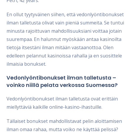
Petri, 42 years:
En ollut tyytyväinen siihen, että vedonlyöntibonukset
ilman talletusta olivat vain pieniä summeita. Se tuntui
minusta rajoittuvan mahdollisuuksiani voittaa jotain
suurempaa. En halunnut myöskään antaa kasinoilta
tietoja itsestäni ilman mitään vastaanottoa. Olen
edelleen pelannut kasinoissa rahalla ja en suosittele
ilmaisia bonukset.
Vedonlyöntibonukset ilman talletusta –
voinko niillä pelata verkossa Suomessa?
Vedonlyöntibonukset ilman talletusta ovat erittäin
miellyttäviä kaikille online-kasino-ihastuille.
Tällaiset bonukset mahdollistavat pelin aloittamisen
ilman omaa rahaa, mutta voiko ne käyttää pelissä?