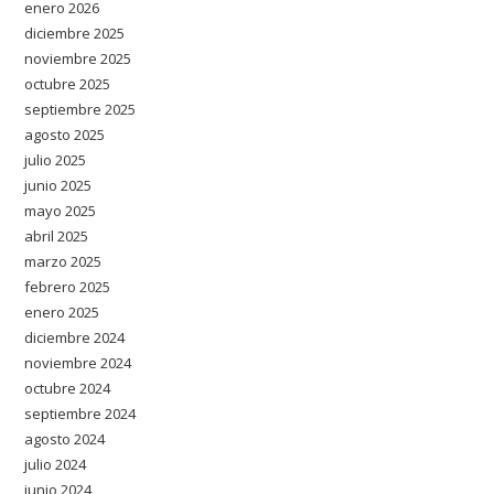
enero 2026
diciembre 2025
noviembre 2025
octubre 2025
septiembre 2025
agosto 2025
julio 2025
junio 2025
mayo 2025
abril 2025
marzo 2025
febrero 2025
enero 2025
diciembre 2024
noviembre 2024
octubre 2024
septiembre 2024
agosto 2024
julio 2024
junio 2024