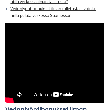
niillä verkossa ilman talletusta?
Vedonlyöntibonukset ilman talletusta – voinko
niillä pelata verkossa Suomessa?
Vedonlyöntibonukset ilman