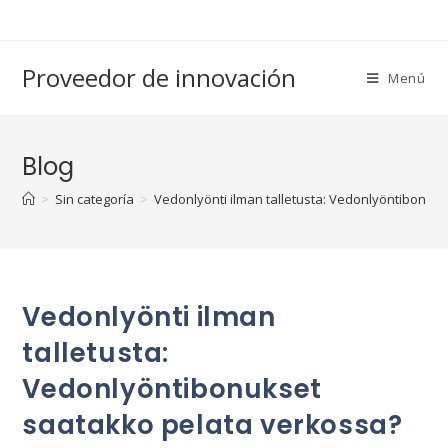
Saltar
al
contenido
Proveedor de innovación
Menú
Blog
>
Sin categoría
>
Vedonlyönti ilman talletusta: Vedonlyöntibonuk
Vedonlyönti ilman
talletusta:
Vedonlyöntibonukset
saatakko pelata verkossa?