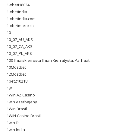
1-xbeti18034
1-xbetindia
1-xbetindia.com
1-xbetmorocco
10
10_07_AU_AKS
10_07_CA_AKS
10_07_PL_AKS
100 Ilmaiskierrosta Ilman Kierrätystä: Parhaat
10Mostbet
12Mostbet
1bet210218
1w
1Win AZ Casino
1win Azerbajany
1Win Brasil
1WIN Casino Brasil
1win fr
1win India