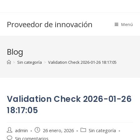
Saltar
al
contenido
Proveedor de innovación
Menú
Blog
>
Sin categoría
>
Validation Check 2026-01-26 18:17:05
Validation Check 2026-01-26
18:17:05
Autor
Publicación
Categoría
admin
26 enero, 2026
Sin categoría
de
de
de
Comentarios
Sin comentarios