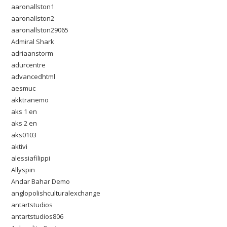
aaronallston1
aaronallston2
aaronallston29065
Admiral Shark
adriaanstorm
adurcentre
advancedhtml
aesmuc
akktranemo
aks 1 en
aks 2 en
aks0103
aktivi
alessiafilippi
Allyspin
Andar Bahar Demo
anglopolishculturalexchange
antartstudios
antartstudios806