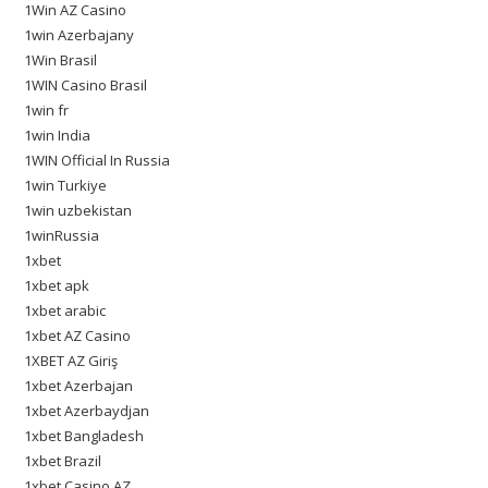
1Win AZ Casino
1win Azerbajany
1Win Brasil
1WIN Casino Brasil
1win fr
1win India
1WIN Official In Russia
1win Turkiye
1win uzbekistan
1winRussia
1xbet
1xbet apk
1xbet arabic
1xbet AZ Casino
1XBET AZ Giriş
1xbet Azerbajan
1xbet Azerbaydjan
1xbet Bangladesh
1xbet Brazil
1xbet Casino AZ