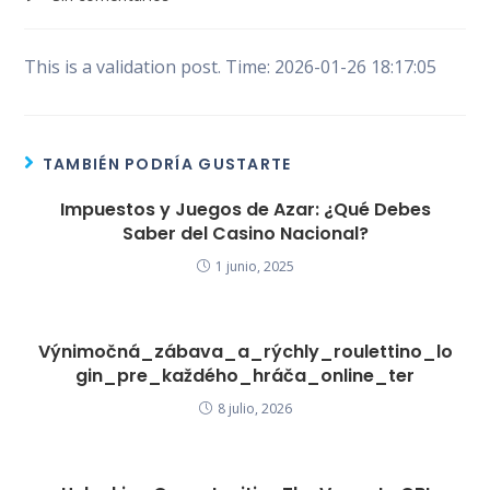
la
la
la
de
entrada:
entrada:
entrada:
la
entrada:
This is a validation post. Time: 2026-01-26 18:17:05
TAMBIÉN PODRÍA GUSTARTE
Impuestos y Juegos de Azar: ¿Qué Debes
Saber del Casino Nacional?
1 junio, 2025
Výnimočná_zábava_a_rýchly_roulettino_lo
gin_pre_každého_hráča_online_ter
8 julio, 2026