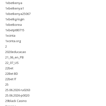
1xbetkenya
1xbetkenya1
1xbetkenya25067
1xbetkg-login
1xbetkorea
1xbetpt80715
1xcinta
1xcinta.org
2
2020educacao
21_06_en_PB
22_07_US
22bet
22Bet BD
22bet IT
25
25.06.2026 ru0263
25.06.2026-p0020
29black Casino