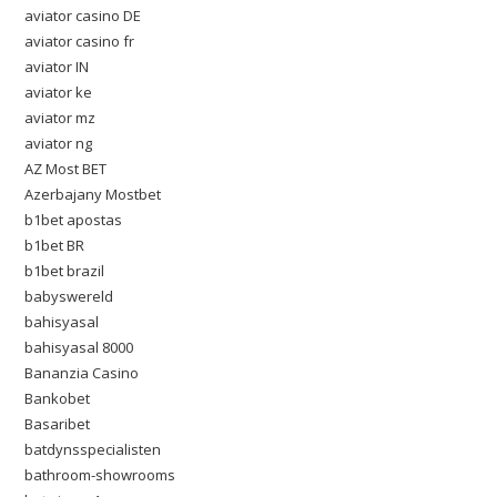
aviator casino DE
aviator casino fr
aviator IN
aviator ke
aviator mz
aviator ng
AZ Most BET
Azerbajany Mostbet
b1bet apostas
b1bet BR
b1bet brazil
babyswereld
bahisyasal
bahisyasal 8000
Bananzia Casino
Bankobet
Basaribet
batdynsspecialisten
bathroom-showrooms