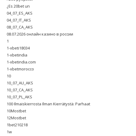
¿Es 20bet un
04_07_ES_AKS
04_07_IT_AKS
08_07_CA_AKS
08.07.2026 онлайн казино в россии
1
1-xbeti18034
1-xbetindia
1-xbetindia.com
1-xbetmorocco
10
10_07_AU_AKS
10_07_CA_AKS
10_07_PL_AKS
100 Ilmaiskierrosta Ilman Kierrätystä: Parhaat
10Mostbet
12Mostbet
1bet210218
1w