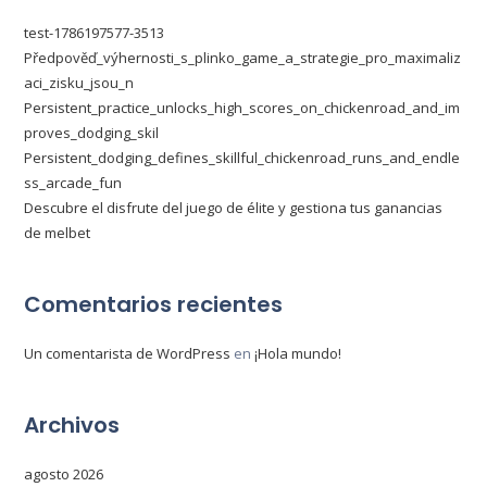
test-1786197577-3513
Předpověď_výhernosti_s_plinko_game_a_strategie_pro_maximaliz
aci_zisku_jsou_n
Persistent_practice_unlocks_high_scores_on_chickenroad_and_im
proves_dodging_skil
Persistent_dodging_defines_skillful_chickenroad_runs_and_endle
ss_arcade_fun
Descubre el disfrute del juego de élite y gestiona tus ganancias
de melbet
Comentarios recientes
Un comentarista de WordPress
en
¡Hola mundo!
Archivos
agosto 2026