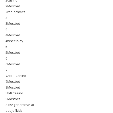
2casino
2Mostbet
2rad-schmitz
3
3Mostbet
4
4Mostbet
4wheelplay
5
5Mostbet
6
6Mostbet
7
7ABET Casino
7Mostbet
8Mostbet
8ty8 Casino
9Mostbet
a16z generative ai
aapje4kids