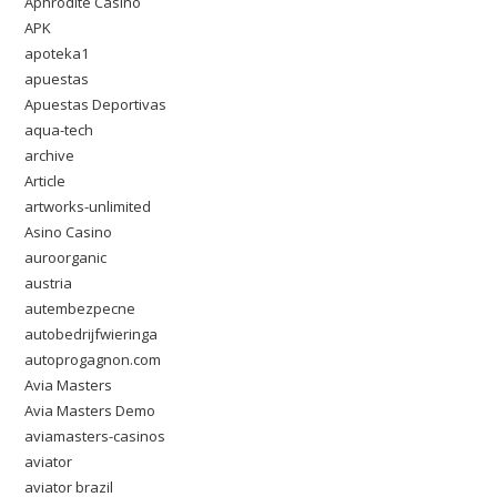
Aphrodite Casino
APK
apoteka1
apuestas
Apuestas Deportivas
aqua-tech
archive
Article
artworks-unlimited
Asino Casino
auroorganic
austria
autembezpecne
autobedrijfwieringa
autoprogagnon.com
Avia Masters
Avia Masters Demo
aviamasters-casinos
aviator
aviator brazil