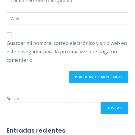
o
tu
nombre
dirección
Introduce
de
de
la
usuario
correo
URL
para
electrónico
de
comentar
Guardar mi nombre, correo electrónico y sitio web en
para
tu
comentar
este navegador para la próxima vez que haga un
web
comentario.
(opcional)
Buscar
BUSCAR
Entradas recientes