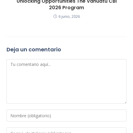
Unlocking Opportunities The Vanuatu CBI
2026 Program
6 junio, 2026
Deja un comentario
Comentario
Introduce
tu
nombre
Introduce