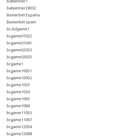
batwinner1
batwinner28032
Baxterbet España
Baxterbet spain
bc-bdgame1
bcgame01022
bcgame01041
bcgame02023
bcgame03025
bcgame1
bcgame10051
bcgame10052
bcgame1033
bcgame1034
bcgame1063
bcgame1084
bcgame11053
bcgame11067
bcgame12054
bcgame12068