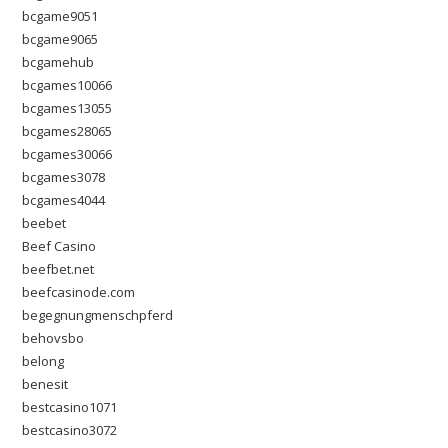
bcgame9051
bcgame9065
bcgamehub
bcgames10066
bcgames13055
bcgames28065
bcgames30066
bcgames3078
bcgames4044
beebet
Beef Casino
beefbet.net
beefcasinode.com
begegnungmenschpferd
behovsbo
belong
benesit
bestcasino1071
bestcasino3072