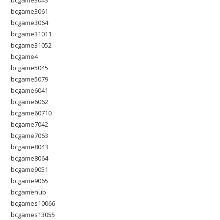
bcgame3043
bcgame3061
bcgame3064
bcgame31011
bcgame31052
bcgame4
bcgame5045
bcgame5079
bcgame6041
bcgame6062
bcgame60710
bcgame7042
bcgame7063
bcgame8043
bcgame8064
bcgame9051
bcgame9065
bcgamehub
bcgames10066
bcgames13055