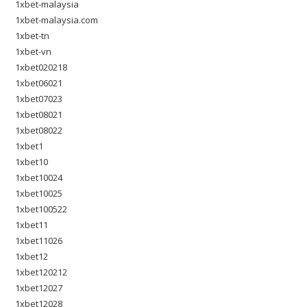
1xbet-malaysia
1xbet-malaysia.com
1xbet-tn
1xbet-vn
1xbet020218
1xbet06021
1xbet07023
1xbet08021
1xbet08022
1xbet1
1xbet10
1xbet10024
1xbet10025
1xbet100522
1xbet11
1xbet11026
1xbet12
1xbet120212
1xbet12027
1xbet12028