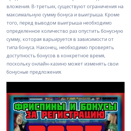
вложения. В-третьих, существуют ограничения на
максимальную сумму бонуса и выигрыша. Кроме
того, перед выводом выигрыша необходимо
определенное количество раз опустить бонусную
сумму, которая варьируется в зависимости от
типа бонуса. Наконец, необходимо проверять
доступность бонусов в конкретное время,
поскольку онлайн-казино может изменять свои
бонусные предложения.