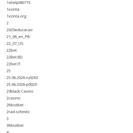
1xbetpt80715
1xcinta
1xcinta.org
2
2020educacao
21_06_en_PB
22_07_US
22bet
22Bet BD
22bet IT
25
25.06.2026 ru0263
25.06.2026-p0020
29black Casino
2casino
2Mostbet
2rad-schmitz
3
3Mostbet
4