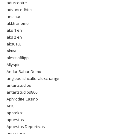
adurcentre
advancedhtml
aesmuc
akktranemo
aks 1 en
aks 2 en
aks0103
aktivi
alessiafilippi
Allyspin
Andar Bahar Demo
anglopolishculturalexchange
antartstudios
antartstudios806
Aphrodite Casino
APK
apoteka1
apuestas
Apuestas Deportivas
aqua-tech