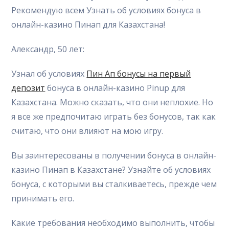
Рекомендую всем Узнать об условиях бонуса в
онлайн-казино Пинап для Казахстана!
Александр, 50 лет:
Узнал об условиях
Пин Ап бонусы на первый
депозит
бонуса в онлайн-казино Pinup для
Казахстана. Можно сказать, что они неплохие. Но
я все же предпочитаю играть без бонусов, так как
считаю, что они влияют на мою игру.
Вы заинтересованы в получении бонуса в онлайн-
казино Пинап в Казахстане? Узнайте об условиях
бонуса, с которыми вы сталкиваетесь, прежде чем
принимать его.
Какие требования необходимо выполнить, чтобы