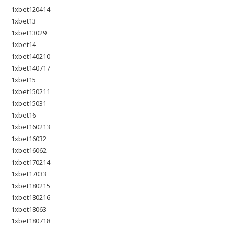
1xbet120414
1xbet13
1xbet13029
1xbet14
1xbet140210
1xbet140717
1xbet15
1xbet150211
1xbet15031
1xbet16
1xbet160213
1xbet16032
1xbet16062
1xbet170214
1xbet17033
1xbet180215
1xbet180216
1xbet18063
1xbet180718