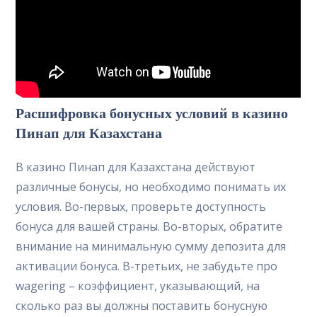
Расшифровка бонусных условий в казино
Пинап для Казахстана
В казино Пинап для Казахстана действуют
различные бонусы, но необходимо понимать их
условия. Во-первых, проверьте доступность
бонуса для вашей страны. Во-вторых, обратите
внимание на минимальную сумму депозита для
активации бонуса. В-третьих, не забудьте про
wagering – коэффициент, указывающий, на
сколько раз вы должны поставить бонусную