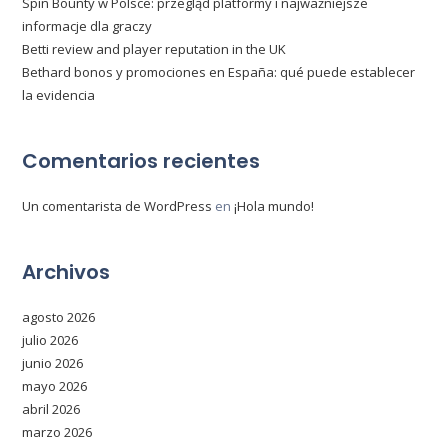
Spin Bounty w Polsce: przegląd platformy i najważniejsze
informacje dla graczy
Betti review and player reputation in the UK
Bethard bonos y promociones en España: qué puede establecer
la evidencia
Comentarios recientes
Un comentarista de WordPress
en
¡Hola mundo!
Archivos
agosto 2026
julio 2026
junio 2026
mayo 2026
abril 2026
marzo 2026