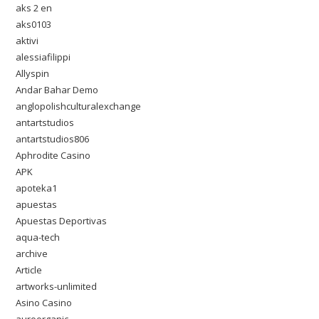
aks 2 en
aks0103
aktivi
alessiafilippi
Allyspin
Andar Bahar Demo
anglopolishculturalexchange
antartstudios
antartstudios806
Aphrodite Casino
APK
apoteka1
apuestas
Apuestas Deportivas
aqua-tech
archive
Article
artworks-unlimited
Asino Casino