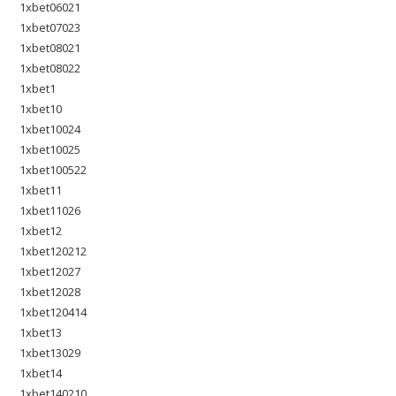
1xbet06021
1xbet07023
1xbet08021
1xbet08022
1xbet1
1xbet10
1xbet10024
1xbet10025
1xbet100522
1xbet11
1xbet11026
1xbet12
1xbet120212
1xbet12027
1xbet12028
1xbet120414
1xbet13
1xbet13029
1xbet14
1xbet140210