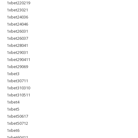
1xbet220219
1xbet23021
1xbet24036
1xbet24046
1xbet26031
1xbet26037
1xbet28041
1xbet29031
1xbet290411
1xbet29069
1xbet3
1xbet30711
1xbet310310
1xbet310511
1xbet4
1xbet5
1xbet50617
1xbet50712
1xbet6
1xbet60411