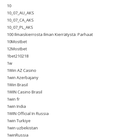
10
10_07_AU_AKS
10_07_CA_AKS
10_07_PL_AKS
100 Ilmaiskierrosta Ilman Kierrätystä: Parhaat
10Mostbet
12Mostbet
1bet210218
1w
1Win AZ Casino
1win Azerbajany
1Win Brasil
1WIN Casino Brasil
1win fr
1win India
1WIN Official In Russia
1win Turkiye
1win uzbekistan
1winRussia