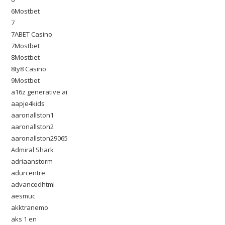
6Mostbet
7
7ABET Casino
7Mostbet
8Mostbet
8ty8 Casino
9Mostbet
a16z generative ai
aapje4kids
aaronallston1
aaronallston2
aaronallston29065
Admiral Shark
adriaanstorm
adurcentre
advancedhtml
aesmuc
akktranemo
aks 1 en