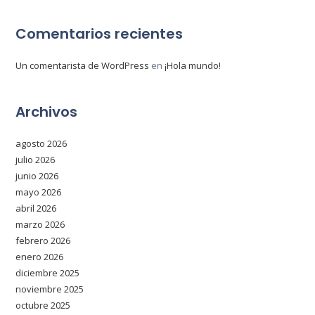
Comentarios recientes
Un comentarista de WordPress
en
¡Hola mundo!
Archivos
agosto 2026
julio 2026
junio 2026
mayo 2026
abril 2026
marzo 2026
febrero 2026
enero 2026
diciembre 2025
noviembre 2025
octubre 2025