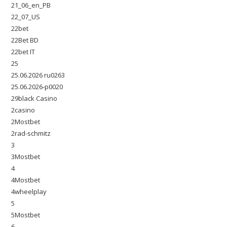
21_06_en_PB
22_07_US
22bet
22Bet BD
22bet IT
25
25.06.2026 ru0263
25.06.2026-p0020
29black Casino
2casino
2Mostbet
2rad-schmitz
3
3Mostbet
4
4Mostbet
4wheelplay
5
5Mostbet
6