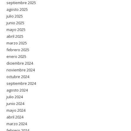
septiembre 2025
agosto 2025
julio 2025
junio 2025
mayo 2025
abril 2025
marzo 2025
febrero 2025
enero 2025
diciembre 2024
noviembre 2024
octubre 2024
septiembre 2024
agosto 2024
julio 2024
junio 2024
mayo 2024
abril 2024
marzo 2024
febrero 2024