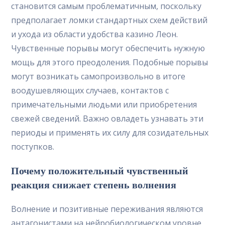
становится самым проблематичным, поскольку
предполагает ломки стандартных схем действий
и ухода из области удобства казино Леон.
Чувственные порывы могут обеспечить нужную
мощь для этого преодоления. Подобные порывы
могут возникать самопроизвольно в итоге
воодушевляющих случаев, контактов с
примечательными людьми или приобретения
свежей сведений. Важно овладеть узнавать эти
периоды и применять их силу для созидательных
поступков.
Почему положительный чувственный
реакция снижает степень волнения
Волнение и позитивные переживания являются
антагонистами на нейробиологическом уровне.