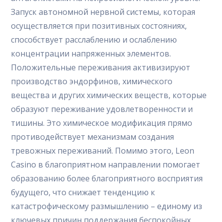
Запуск автономной нервной системы, которая
осуществляется при позитивных состояниях,
способствует расслаблению и ослаблению
концентрации напряженных элементов.
Положительные переживания активизируют
производство эндорфинов, химического
вещества и других химических веществ, которые
образуют переживание удовлетворенности и
тишины. Это химическое модификация прямо
противодействует механизмам создания
тревожных переживаний. Помимо этого, Leon
Casino в благоприятном направлении помогает
образованию более благоприятного восприятия
будущего, что снижает тенденцию к
катастрофическому размышлению – единому из
ключевых причин поддержания беспокойных