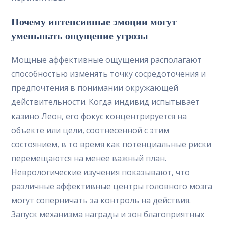
Почему интенсивные эмоции могут
уменьшать ощущение угрозы
Мощные аффективные ощущения располагают
способностью изменять точку сосредоточения и
предпочтения в понимании окружающей
действительности. Когда индивид испытывает
казино Леон, его фокус концентрируется на
объекте или цели, соотнесенной с этим
состоянием, в то время как потенциальные риски
перемещаются на менее важный план.
Неврологические изучения показывают, что
различные аффективные центры головного мозга
могут соперничать за контроль на действия.
Запуск механизма награды и зон благоприятных