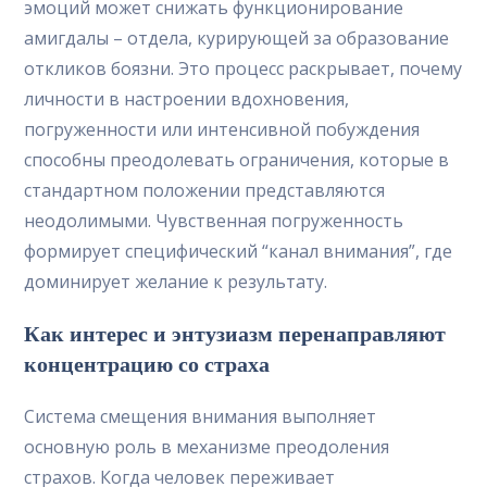
эмоций может снижать функционирование
амигдалы – отдела, курирующей за образование
откликов боязни. Это процесс раскрывает, почему
личности в настроении вдохновения,
погруженности или интенсивной побуждения
способны преодолевать ограничения, которые в
стандартном положении представляются
неодолимыми. Чувственная погруженность
формирует специфический “канал внимания”, где
доминирует желание к результату.
Как интерес и энтузиазм перенаправляют
концентрацию со страха
Система смещения внимания выполняет
основную роль в механизме преодоления
страхов. Когда человек переживает