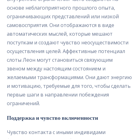
основе неблагоприятного прошлого опыта,
ограничивающих представлений или низкой
самовосприятия. Они отображаются в виде
автоматических мыслей, которые мешают
поступкам и создают чувство неосуществимости
осуществления целей. Аффективные потенциал
слоты Леон могут становиться связующим
звеном между настоящим состоянием и
желаемыми трансформациями. Они дают энергию
и мотивацию, требуемые для того, чтобы сделать
первые шаги в направлении побеждения
ограничений.
Поддержка и чувство включенности
Чувство контакта с иными индивидами