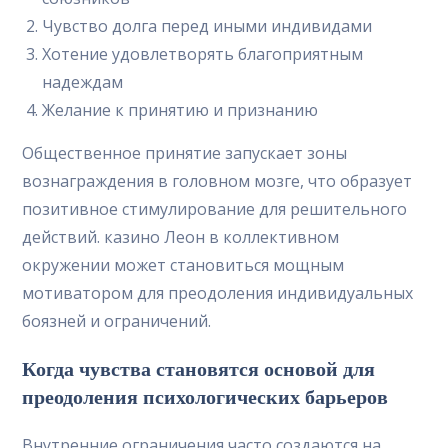
Чувство долга перед иными индивидами
Хотение удовлетворять благоприятным
надеждам
Желание к принятию и признанию
Общественное принятие запускает зоны
вознаграждения в головном мозге, что образует
позитивное стимулирование для решительного
действий. казино Леон в коллективном
окружении может становиться мощным
мотиватором для преодоления индивидуальных
боязней и ограничений.
Когда чувства становятся основой для
преодоления психологических барьеров
Внутренние ограничения часто создаются на