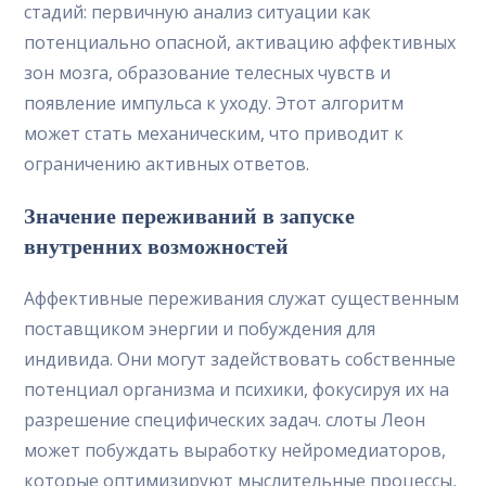
стадий: первичную анализ ситуации как
потенциально опасной, активацию аффективных
зон мозга, образование телесных чувств и
появление импульса к уходу. Этот алгоритм
может стать механическим, что приводит к
ограничению активных ответов.
Значение переживаний в запуске
внутренних возможностей
Аффективные переживания служат существенным
поставщиком энергии и побуждения для
индивида. Они могут задействовать собственные
потенциал организма и психики, фокусируя их на
разрешение специфических задач. слоты Леон
может побуждать выработку нейромедиаторов,
которые оптимизируют мыслительные процессы,