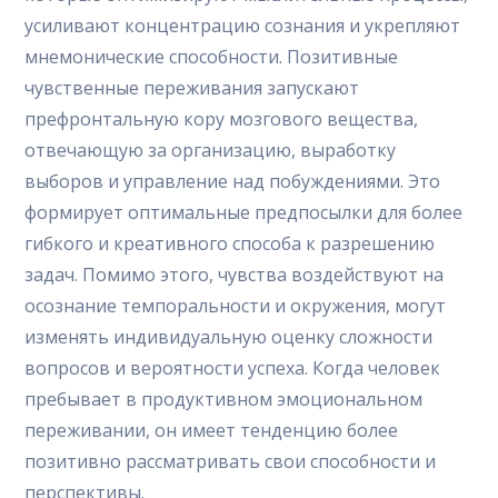
усиливают концентрацию сознания и укрепляют
мнемонические способности. Позитивные
чувственные переживания запускают
префронтальную кору мозгового вещества,
отвечающую за организацию, выработку
выборов и управление над побуждениями. Это
формирует оптимальные предпосылки для более
гибкого и креативного способа к разрешению
задач. Помимо этого, чувства воздействуют на
осознание темпоральности и окружения, могут
изменять индивидуальную оценку сложности
вопросов и вероятности успеха. Когда человек
пребывает в продуктивном эмоциональном
переживании, он имеет тенденцию более
позитивно рассматривать свои способности и
перспективы.