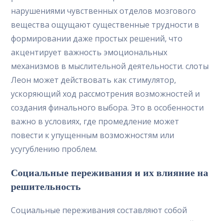
нарушениями чувственных отделов мозгового
вещества ощущают существенные трудности в
формировании даже простых решений, что
акцентирует важность эмоциональных
механизмов в мыслительной деятельности. слоты
Леон может действовать как стимулятор,
ускоряющий ход рассмотрения возможностей и
создания финального выбора. Это в особенности
важно в условиях, где промедление может
повести к упущенным возможностям или
усугублению проблем.
Социальные переживания и их влияние на
решительность
Социальные переживания составляют собой