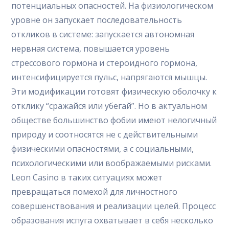
потенциальных опасностей. На физиологическом
уровне он запускает последовательность
откликов в системе: запускается автономная
нервная система, повышается уровень
стрессового гормона и стероидного гормона,
интенсифицируется пульс, напрягаются мышцы.
Эти модификации готовят физическую оболочку к
отклику “сражайся или убегай”. Но в актуальном
обществе большинство фобии имеют нелогичный
природу и соотносятся не с действительными
физическими опасностями, а с социальными,
психологическими или воображаемыми рисками.
Leon Casino в таких ситуациях может
превращаться помехой для личностного
совершенствования и реализации целей. Процесс
образования испуга охватывает в себя несколько