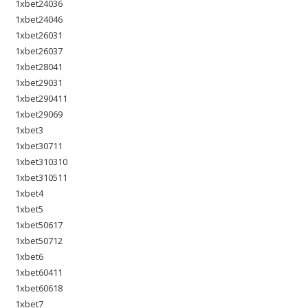
1xbet24036
1xbet24046
1xbet26031
1xbet26037
1xbet28041
1xbet29031
1xbet290411
1xbet29069
1xbet3
1xbet30711
1xbet310310
1xbet310511
1xbet4
1xbet5
1xbet50617
1xbet50712
1xbet6
1xbet60411
1xbet60618
1xbet7