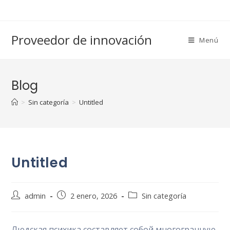
Saltar
al
contenido
Proveedor de innovación
Menú
Blog
>
Sin categoría
>
Untitled
Untitled
Autor
Publicación
Categoría
admin
2 enero, 2026
Sin categoría
de
de
de
la
la
la
entrada:
entrada:
entrada:
Людская психика составляет собой многогранную