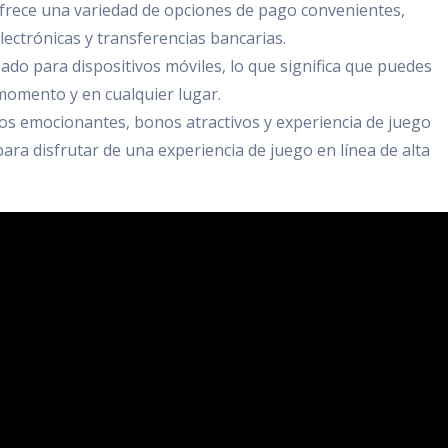
frece una variedad de opciones de pago convenientes,
electrónicas y transferencias bancarias.
zado para dispositivos móviles, lo que significa que puedes
 momento y en cualquier lugar.
gos emocionantes, bonos atractivos y experiencia de juego
para disfrutar de una experiencia de juego en línea de alta