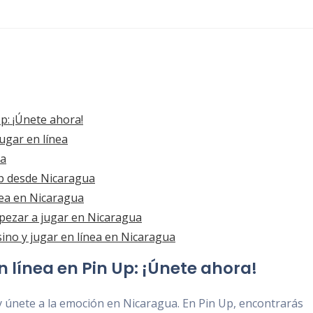
p: ¡Únete ahora!
ugar en línea
ua
Up desde Nicaragua
nea en Nicaragua
mpezar a jugar en Nicaragua
ino y jugar en línea en Nicaragua
n línea en Pin Up: ¡Únete ahora!
y únete a la emoción en Nicaragua. En Pin Up, encontrarás