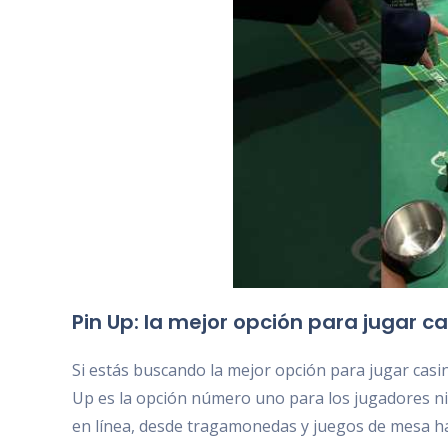
Pin Up: la mejor opción para jugar c
Si estás buscando la mejor opción para jugar casin
Up es la opción número uno para los jugadores ni
en línea, desde tragamonedas y juegos de mesa ha