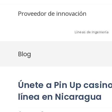
Saltar
al
Proveedor de innovación
contenido
Líneas de Ingeniería
Blog
Únete a Pin Up casin
línea en Nicaragua