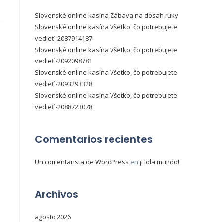
Slovenské online kasína Zábava na dosah ruky
Slovenské online kasína Všetko, čo potrebujete
vedieť -2087914187
Slovenské online kasína Všetko, čo potrebujete
vedieť -2092098781
Slovenské online kasína Všetko, čo potrebujete
vedieť -2093293328
Slovenské online kasína Všetko, čo potrebujete
vedieť -2088723078
Comentarios recientes
Un comentarista de WordPress
en
¡Hola mundo!
Archivos
agosto 2026