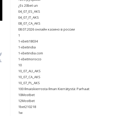
¿Es 20bet un
04_07_ES_AKS
04_07_IT_AKS
08_07_CA_AKS
08.07.2026 онлайн казино в россии
1
1-xbeti18034
1-xbetindia
y
1-xbetindia.com
1-xbetmorocco
s.
10
10_07_AU_AKS
10_07_CA_AKS
10_07_PL_AKS
100 Ilmaiskierrosta Ilman Kierrätystä: Parhaat
10Mostbet
12Mostbet
1bet210218
1w