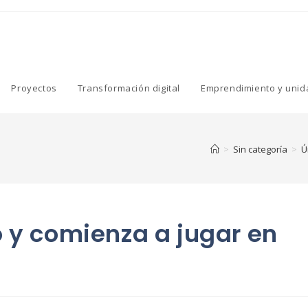
Proyectos
Transformación digital
Emprendimiento y unid
>
Sin categoría
>
Ú
o y comienza a jugar en