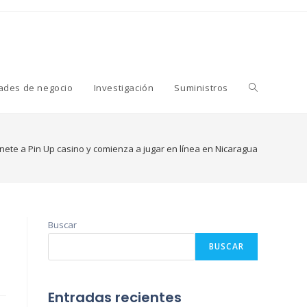
ades de negocio
Investigación
Suministros
nete a Pin Up casino y comienza a jugar en línea en Nicaragua
Buscar
BUSCAR
Entradas recientes