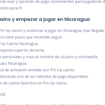
il de usar y opciones de pago convenientes para jugadores 
ción para ti!
casino y empezar a jugar en Nicaragua
 Pin Up casino y comenzar a jugar en Nicaragua, ¡has llegado
los siete pasos que necesitas seguir:
n Up Casino Nicaragua.
 esquina superior derecha.
os personales y crea un nombre de usuario y contraseña.
 caso Nicaragua.
nlace de activación enviado por Pin Up casino.
o utilizando uno de los métodos de pago disponibles.
s de casino favoritos en Pin Up casino.
old: