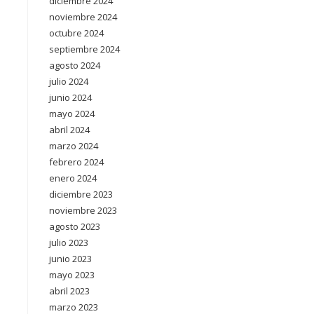
diciembre 2024
noviembre 2024
octubre 2024
septiembre 2024
agosto 2024
julio 2024
junio 2024
mayo 2024
abril 2024
marzo 2024
febrero 2024
enero 2024
diciembre 2023
noviembre 2023
agosto 2023
julio 2023
junio 2023
mayo 2023
abril 2023
marzo 2023