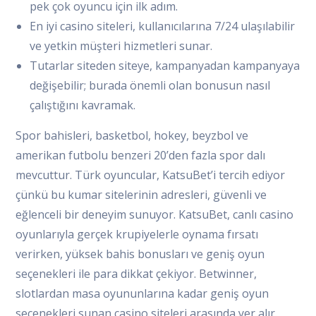
pek çok oyuncu için ilk adım.
En iyi casino siteleri, kullanıcılarına 7/24 ulaşılabilir
ve yetkin müşteri hizmetleri sunar.
Tutarlar siteden siteye, kampanyadan kampanyaya
değişebilir; burada önemli olan bonusun nasıl
çalıştığını kavramak.
Spor bahisleri, basketbol, hokey, beyzbol ve
amerikan futbolu benzeri 20’den fazla spor dalı
mevcuttur. Türk oyuncular, KatsuBet’i tercih ediyor
çünkü bu kumar sitelerinin adresleri, güvenli ve
eğlenceli bir deneyim sunuyor. KatsuBet, canlı casino
oyunlarıyla gerçek krupiyelerle oynama fırsatı
verirken, yüksek bahis bonusları ve geniş oyun
seçenekleri ile para dikkat çekiyor. Betwinner,
slotlardan masa oyununlarına kadar geniş oyun
seçenekleri sunan casino siteleri arasında yer alır.