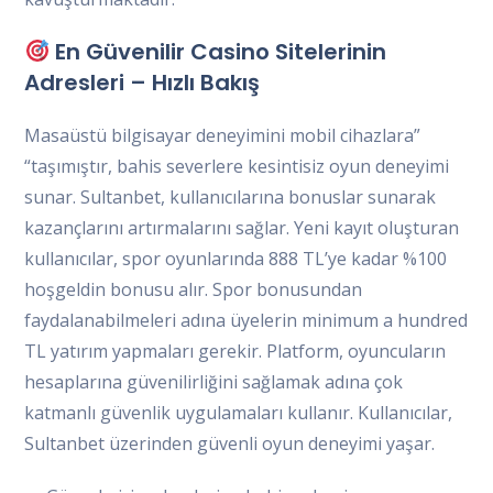
En Güvenilir Casino Sitelerinin
Adresleri – Hızlı Bakış
Masaüstü bilgisayar deneyimini mobil cihazlara”
“taşımıştır, bahis severlere kesintisiz oyun deneyimi
sunar. Sultanbet, kullanıcılarına bonuslar sunarak
kazançlarını artırmalarını sağlar. Yeni kayıt oluşturan
kullanıcılar, spor oyunlarında 888 TL’ye kadar %100
hoşgeldin bonusu alır. Spor bonusundan
faydalanabilmeleri adına üyelerin minimum a hundred
TL yatırım yapmaları gerekir. Platform, oyuncuların
hesaplarına güvenilirliğini sağlamak adına çok
katmanlı güvenlik uygulamaları kullanır. Kullanıcılar,
Sultanbet üzerinden güvenli oyun deneyimi yaşar.