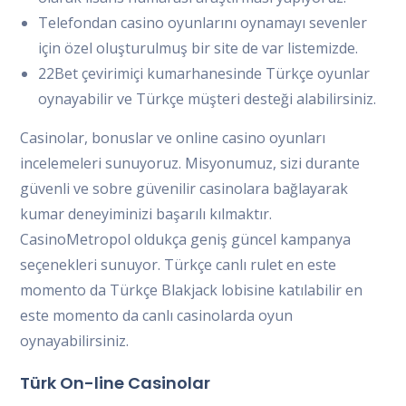
Telefondan casino oyunlarını oynamayı sevenler
için özel oluşturulmuş bir site de var listemizde.
22Bet çevirimiçi kumarhanesinde Türkçe oyunlar
oynayabilir ve Türkçe müşteri desteği alabilirsiniz.
Casinolar, bonuslar ve online casino oyunları
incelemeleri sunuyoruz. Misyonumuz, sizi durante
güvenli ve sobre güvenilir casinolara bağlayarak
kumar deneyiminizi başarılı kılmaktır.
CasinoMetropol oldukça geniş güncel kampanya
seçenekleri sunuyor. Türkçe canlı rulet en este
momento da Türkçe Blakjack lobisine katılabilir en
este momento da canlı casinolarda oyun
oynayabilirsiniz.
Türk On-line Casinolar