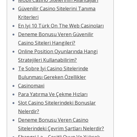
Mobil Casino Sitelerinin Avantajları
Güvenilir Casino Sitelerini Tanıma
Kriterleri
En Iyi 10 Türk On The Web Casinoları
Deneme Bonusu Veren Güvenilir
Casino Siteleri Hangileri?
Online Position Oyunlarında Hangi
Stratejileri Kullanabilirim?
Te Sobre İyi Casino Sitelerinde
Bulunması Gereken Özellikler
Casinomaxi
Para Yatırma Ve Çekme Hızları
Slot Casino Sitelerindeki Bonuslar
Nelerdir?
Deneme Bonusu Veren Casino
Sitelerindeki Çevrim Şartları Nelerdir?