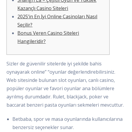
Shangri La – Çeşitli Oyun Ve Yüksek
Kazançlı Casino Siteleri
2025’in En İyi Online Casinoları Nasıl
Seçilir?
Bonus Veren Casino Siteleri
Hangileridir?
Sizler de güvenilir sitelerde iyi şekilde bahis
oynayarak online” “oyunlar değerlendirebilirsiniz.
Web sitesinde bulunan slot oyunları, canlı casino,
popüler oyunlar ve favori oyunlar ana bölümlere
ayrılmış durumdadır. Rulet, blackjack, poker ve
baccarat benzeri pasta oyunları sekmeleri mevcuttur.
Betbaba, spor ve masa oyunlarında kullanıcılarına
benzersiz seçenekler sunar.