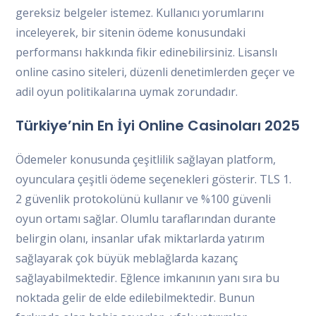
gereksiz belgeler istemez. Kullanıcı yorumlarını
inceleyerek, bir sitenin ödeme konusundaki
performansı hakkında fikir edinebilirsiniz. Lisanslı
online casino siteleri, düzenli denetimlerden geçer ve
adil oyun politikalarına uymak zorundadır.
Türkiye’nin En İyi Online Casinoları 2025
Ödemeler konusunda çeşitlilik sağlayan platform,
oyunculara çeşitli ödeme seçenekleri gösterir. TLS 1.
2 güvenlik protokolünü kullanır ve %100 güvenli
oyun ortamı sağlar. Olumlu taraflarından durante
belirgin olanı, insanlar ufak miktarlarda yatırım
sağlayarak çok büyük meblağlarda kazanç
sağlayabilmektedir. Eğlence imkanının yanı sıra bu
noktada gelir de elde edilebilmektedir. Bunun