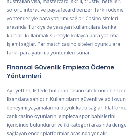
australian visa, mastercard, skrill, trustly, neteller,
sofort, ınterac ve paysafecard benzeri farklı ödeme
yöntemleriyle para yatırımı sağlar. Casino siteleri
arasında Türkiye’de yaşayan kullanıcılara banka
kartları kullanmak suretiyle kolayca para yatırma
işlemi sağlar. Parimatch casino siteleri oyunculara
farklı para yatırma yöntemleri sunar.
Finansal Güvenlik Empieza Ödeme
Yöntemleri
Ayriyetten, listede bulunan casino sitelerinin benzer
lisanslara sahiptir. Kullanıcıların güvenli ve adil oyun
deneyimi yaşamalarına büyük katkı sağlar. Platform,
canlı casino oyunlarını empieza spor bahislerini
içerisinde bulundurur ve iki kategori arasında denge
sağlayan ender platformlar arasında yer alır.