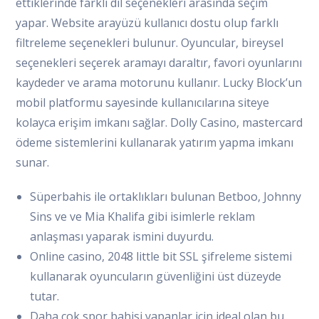
ettiklerinde farklı dil seçenekleri arasında seçim
yapar. Website arayüzü kullanıcı dostu olup farklı
filtreleme seçenekleri bulunur. Oyuncular, bireysel
seçenekleri seçerek aramayı daraltır, favori oyunlarını
kaydeder ve arama motorunu kullanır. Lucky Block’un
mobil platformu sayesinde kullanıcılarına siteye
kolayca erişim imkanı sağlar. Dolly Casino, mastercard
ödeme sistemlerini kullanarak yatırım yapma imkanı
sunar.
Süperbahis ile ortaklıkları bulunan Betboo, Johnny
Sins ve ve Mia Khalifa gibi isimlerle reklam
anlaşması yaparak ismini duyurdu.
Online casino, 2048 little bit SSL şifreleme sistemi
kullanarak oyuncuların güvenliğini üst düzeyde
tutar.
Daha çok spor bahisi yapanlar için ideal olan bu