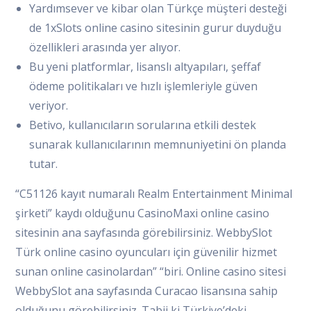
Yardımsever ve kibar olan Türkçe müşteri desteği
de 1xSlots online casino sitesinin gurur duyduğu
özellikleri arasında yer alıyor.
Bu yeni platformlar, lisanslı altyapıları, şeffaf
ödeme politikaları ve hızlı işlemleriyle güven
veriyor.
Betivo, kullanıcıların sorularına etkili destek
sunarak kullanıcılarının memnuniyetini ön planda
tutar.
“C51126 kayıt numaralı Realm Entertainment Minimal
şirketi” kaydı olduğunu CasinoMaxi online casino
sitesinin ana sayfasında görebilirsiniz. WebbySlot
Türk online casino oyuncuları için güvenilir hizmet
sunan online casinolardan” “biri. Online casino sitesi
WebbySlot ana sayfasında Curacao lisansına sahip
olduğunu görebilirsiniz. Tabii ki Türkiye’deki