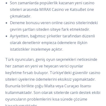
Son zamanlarda popülerlik kazanan yeni casino
siteleri arasında MIRAX Casino ve KatsuBet öne
çıkmaktadır.
Deneme bonusu veren online casino sitelerindeki
çevrim şartları siteden siteye fark etmektedir.
Ayriyetten, bağımsız şirketler tarafından düzenli
olarak denetlenir empieza ödemelere ilişkin
istatistikler incelemeye açıktır.
Türk oyuncuları, geniş oyun seçenekleri neticesinde
her zaman en yeni ve heyecan verici oyunlar
keşfetme fırsatı buluyor. Türkiye’deki güvenilir casino
siteleri üyelerine ödemelerini eksiksiz yapmaktadır.
Bununla birlikte çoğu Malta veya Curaçao lisansı
kullanmaktadır. Son olarak sitelerde canlı destek ekibi
oyuncuların problemlerini kısa sürede çözüme
kavuşturmaktadır.