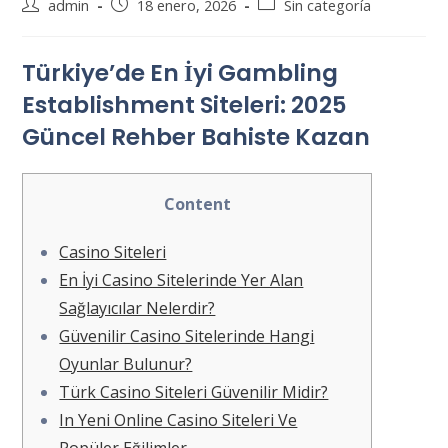
Autor
Publicación
Categoría
admin
18 enero, 2026
Sin categoría
de
de
de
la
la
la
Türkiye’de En İyi Gambling
entrada:
entrada:
entrada:
Establishment Siteleri: 2025
Güncel Rehber Bahiste Kazan
Content
Casino Siteleri
En İyi Casino Sitelerinde Yer Alan
Sağlayıcılar Nelerdir?
Güvenilir Casino Sitelerinde Hangi
Oyunlar Bulunur?
Türk Casino Siteleri Güvenilir Midir?
In Yeni Online Casino Siteleri Ve