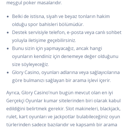
meşgul poker masalarıdır.
Belki de istisna, siyah ve beyaz tonların hakim
olduğu spor bahisleri bölümüdür.
Destek servisiyle telefon, e-posta veya canlı sohbet
yoluyla iletişime geçebilirsiniz.
Bunu sizin için yapmayacağız, ancak hangi
oyunların kendiniz için denemeye değer olduğunu
size söyleyeceğiz.
Glory Casino, oyunları adlarına veya sağlayıcılarına
göre bulmanızı sağlayan bir arama işlevi içerir.
Ayrıca, Glory Casino’nun bugün mevcut olan en iyi
Gerçekçi Oyunlar kumar sitelerinden biri olarak kabul
edildiğini belirtmek gerekir. Slot makineleri, blackjack,
rulet, kart oyunları ve jackpotlar bulabileceğiniz oyun
türlerinden sadece bazılarıdır ve kapsamlı bir arama