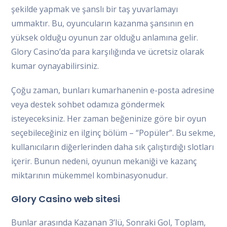
şekilde yapmak ve şanslı bir taş yuvarlamayı
ummaktır. Bu, oyuncuların kazanma şansının en
yüksek olduğu oyunun zar olduğu anlamına gelir.
Glory Casino’da para karşılığında ve ücretsiz olarak
kumar oynayabilirsiniz.
Çoğu zaman, bunları kumarhanenin e-posta adresine
veya destek sohbet odamıza göndermek
isteyeceksiniz. Her zaman beğeninize göre bir oyun
seçebileceğiniz en ilginç bölüm – “Popüler”. Bu sekme,
kullanıcıların diğerlerinden daha sık çalıştırdığı slotları
içerir. Bunun nedeni, oyunun mekaniği ve kazanç
miktarının mükemmel kombinasyonudur.
Glory Casino web sitesi
Bunlar arasında Kazanan 3’lü, Sonraki Gol, Toplam,