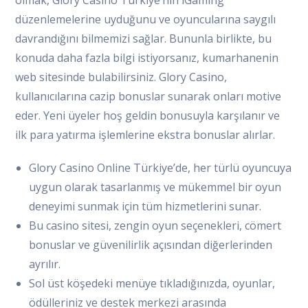
olmak, Glory Casino Türkiye’nin iGaming
düzenlemelerine uyduğunu ve oyuncularına saygılı
davrandığını bilmemizi sağlar. Bununla birlikte, bu
konuda daha fazla bilgi istiyorsanız, kumarhanenin
web sitesinde bulabilirsiniz. Glory Casino,
kullanıcılarına cazip bonuslar sunarak onları motive
eder. Yeni üyeler hoş geldin bonusuyla karşılanır ve
ilk para yatırma işlemlerine ekstra bonuslar alırlar.
Glory Casino Online Türkiye’de, her türlü oyuncuya
uygun olarak tasarlanmış ve mükemmel bir oyun
deneyimi sunmak için tüm hizmetlerini sunar.
Bu casino sitesi, zengin oyun seçenekleri, cömert
bonuslar ve güvenilirlik açısından diğerlerinden
ayrılır.
Sol üst köşedeki menüye tıkladığınızda, oyunlar,
ödülleriniz ve destek merkezi arasında