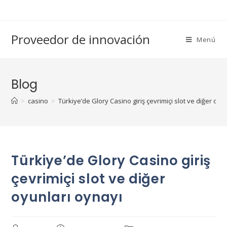
Saltar
al
contenido
Proveedor de innovación
Menú
Blog
>
casino
>
Türkiye’de Glory Casino giriş çevrimiçi slot ve diğer oyu
Türkiye’de Glory Casino giriş
çevrimiçi slot ve diğer
oyunları oynayı