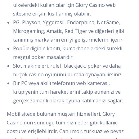
ülkelerdeki kullanıcılar için Glory Casino web
sitesine erişim kısıtlanmış olabilir.
PG, Playson, Yggdrasil, Endorphina, NetGame,
Microgaming, Amatic, Red Tiger ve diğerleri gibi
tanınmış markaların en iyi geliştirmelerini içerir.
Popülerliğinin kanıtı, kumarhanelerdeki sürekli
meşgul poker masalarıdır.
Slot makineleri, rulet, blackjack, poker ve daha
birçok casino oyununu burada oynayabilirsiniz.
Bir PC veya akıllı telefonun web kamerası,
krupiyenin tüm hareketlerini takip etmenizi ve
gerçek zamanlı olarak oyuna katılmanızı sağlar.
Mobil sitede bulunan müşteri hizmetleri, Glory
Casino’nun sunduğu tüm hizmetler gibi kullanıcı
dostu ve erişilebilirdir. Canlı mor, turkuaz ve beyaz