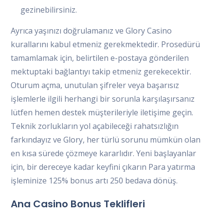
gezinebilirsiniz.
Ayrıca yaşınızı doğrulamanız ve Glory Casino
kurallarını kabul etmeniz gerekmektedir. Prosedürü
tamamlamak için, belirtilen e-postaya gönderilen
mektuptaki bağlantıyı takip etmeniz gerekecektir.
Oturum açma, unutulan şifreler veya başarısız
işlemlerle ilgili herhangi bir sorunla karşılaşırsanız
lütfen hemen destek müşterileriyle iletişime geçin.
Teknik zorlukların yol açabileceği rahatsızlığın
farkındayız ve Glory, her türlü sorunu mümkün olan
en kısa sürede çözmeye kararlıdır. Yeni başlayanlar
için, bir dereceye kadar keyfini çıkarın Para yatırma
işleminize 125% bonus artı 250 bedava dönüş.
Ana Casino Bonus Teklifleri