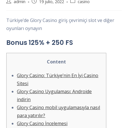
Autor
Publicación
Categoría
admin
19 julio, 2022
casino
de
de
de
la
la
la
entrada:
entrada:
entrada:
Türkiye’de Glory Casino giriş çevrimiçi slot ve diğer
oyunları oynayın
Bonus 125% + 250 FS
Content
Glory Casino: Türkiye’nin En İyi Casino
Sitesi
Glory Casino Uygulaması: Androide
indirin
Glory Casino mobil uygulamasıyla nasıl
para yatırılır?
Glory Casino İncelemesi