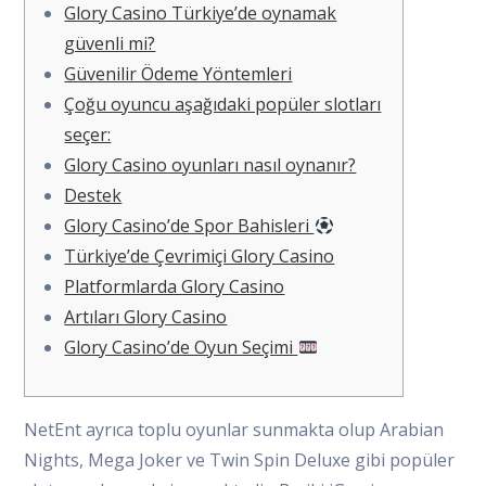
Glory Casino Türkiye’de oynamak
güvenli mi?
Güvenilir Ödeme Yöntemleri
Çoğu oyuncu aşağıdaki popüler slotları
seçer:
Glory Casino oyunları nasıl oynanır?
Destek
Glory Casino’de Spor Bahisleri
Türkiye’de Çevrimiçi Glory Casino
Platformlarda Glory Casino
Artıları Glory Casino
Glory Casino’de Oyun Seçimi
NetEnt ayrıca toplu oyunlar sunmakta olup Arabian
Nights, Mega Joker ve Twin Spin Deluxe gibi popüler