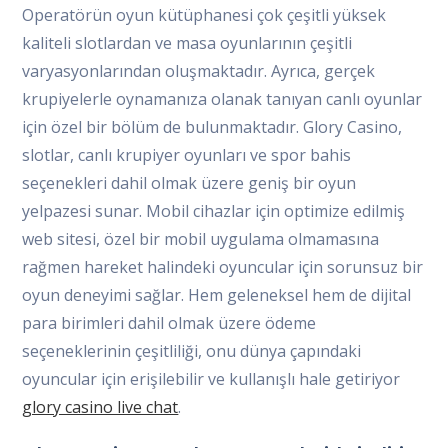
Operatörün oyun kütüphanesi çok çeşitli yüksek
kaliteli slotlardan ve masa oyunlarının çeşitli
varyasyonlarından oluşmaktadır. Ayrıca, gerçek
krupiyelerle oynamanıza olanak tanıyan canlı oyunlar
için özel bir bölüm de bulunmaktadır. Glory Casino,
slotlar, canlı krupiyer oyunları ve spor bahis
seçenekleri dahil olmak üzere geniş bir oyun
yelpazesi sunar. Mobil cihazlar için optimize edilmiş
web sitesi, özel bir mobil uygulama olmamasına
rağmen hareket halindeki oyuncular için sorunsuz bir
oyun deneyimi sağlar. Hem geleneksel hem de dijital
para birimleri dahil olmak üzere ödeme
seçeneklerinin çeşitliliği, onu dünya çapındaki
oyuncular için erişilebilir ve kullanışlı hale getiriyor
glory casino live chat
.