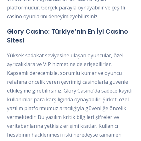
platformudur. Gerçek parayla oynayabilir ve çeşitli
casino oyunlarını deneyimleyebilirsiniz.
Glory Casino: Türkiye’nin En İyi Casino
Sitesi
Yüksek sadakat seviyesine ulaşan oyuncular, özel
ayrıcalıklara ve VIP hizmetine de erişebilirler.
Kapsamlı derecemizle, sorumlu kumar ve oyuncu
refahına öncelik veren çevrimiçi casinolarla güvenle
etkileşime girebilirsiniz. Glory Casino’da sadece kayıtlı
kullanıcılar para karşılığında oynayabilir. Şirket, özel
yazılım platformumuz aracılığıyla güvenliğe öncelik
vermektedir. Bu yazılım kritik bilgileri şifreler ve
veritabanlarına yetkisiz erişimi kısıtlar. Kullanıcı
hesabının hacklenmesi riski neredeyse tamamen