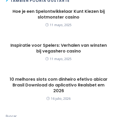
TAMBIÉN PODRÍA GUSTARTE
Hoe je een Spelontwikkelaar Kunt Kiezen bij
slotmonster casino
11 mayo, 2025
Inspiratie voor Spelers: Verhalen van winsten
bij vegashero casino
11 mayo, 2025
10 melhores slots com dinheiro efetivo abicar
Brasil Download do aplicativo Realsbet em
2026
16 julio, 2026
Buscar