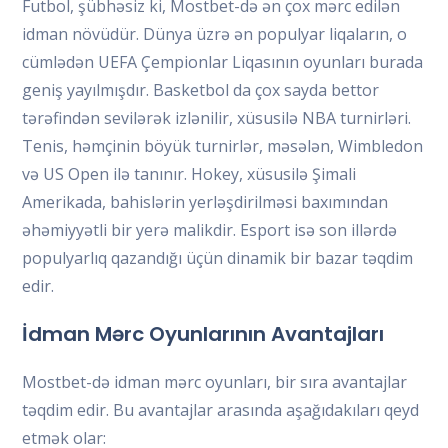
Futbol, şübhəsiz ki, Mostbet-də ən çox mərc edilən
idman növüdür. Dünya üzrə ən populyar liqaların, o
cümlədən UEFA Çempionlar Liqasının oyunları burada
geniş yayılmışdır. Basketbol da çox sayda bettor
tərəfindən sevilərək izlənilir, xüsusilə NBA turnirləri.
Tenis, həmçinin böyük turnirlər, məsələn, Wimbledon
və US Open ilə tanınır. Hokey, xüsusilə Şimali
Amerikada, bahislərin yerləşdirilməsi baxımından
əhəmiyyətli bir yerə malikdir. Esport isə son illərdə
populyarlıq qazandığı üçün dinamik bir bazar təqdim
edir.
İdman Mərc Oyunlarının Avantajları
Mostbet-də idman mərc oyunları, bir sıra avantajlar
təqdim edir. Bu avantajlar arasında aşağıdakıları qeyd
etmək olar: