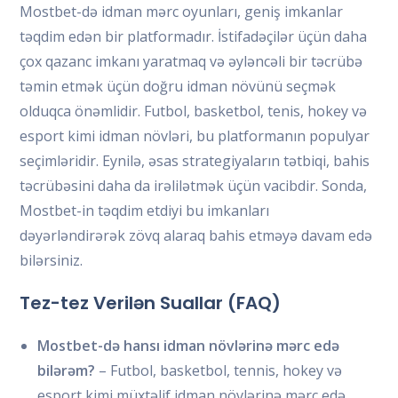
Mostbet-də idman mərc oyunları, geniş imkanlar
təqdim edən bir platformadır. İstifadəçilər üçün daha
çox qazanc imkanı yaratmaq və əyləncəli bir təcrübə
təmin etmək üçün doğru idman növünü seçmək
olduqca önəmlidir. Futbol, basketbol, tenis, hokey və
esport kimi idman növləri, bu platformanın populyar
seçimləridir. Eynilə, əsas strategiyaların tətbiqi, bahis
təcrübəsini daha da irəlilətmək üçün vacibdir. Sonda,
Mostbet-in təqdim etdiyi bu imkanları
dəyərləndirərək zövq alaraq bahis etməyə davam edə
bilərsiniz.
Tez-tez Verilən Suallar (FAQ)
Mostbet-də hansı idman növlərinə mərc edə
bilərəm?
– Futbol, basketbol, tennis, hokey və
esport kimi müxtəlif idman növlərinə mərc edə