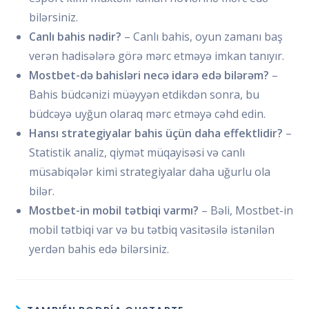
bilərsiniz.
Canlı bahis nədir?
– Canlı bahis, oyun zamanı baş
verən hadisələrə görə mərc etməyə imkan tanıyır.
Mostbet-də bahisləri necə idarə edə bilərəm?
–
Bahis büdcənizi müəyyən etdikdən sonra, bu
büdcəyə uyğun olaraq mərc etməyə cəhd edin.
Hansı strategiyalar bahis üçün daha effektlidir?
–
Statistik analiz, qiymət müqayisəsi və canlı
müsabiqələr kimi strategiyalar daha uğurlu ola
bilər.
Mostbet-in mobil tətbiqi varmı?
– Bəli, Mostbet-in
mobil tətbiqi var və bu tətbiq vasitəsilə istənilən
yerdən bahis edə bilərsiniz.