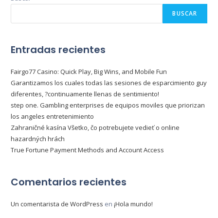
BUSCAR
Entradas recientes
Fairgo77 Casino: Quick Play, Big Wins, and Mobile Fun
Garantizamos los cuales todas las sesiones de esparcimiento guy
diferentes, ?continuamente llenas de sentimiento!
step one. Gambling enterprises de equipos moviles que priorizan
los angeles entretenimiento
Zahraničné kasína Všetko, čo potrebujete vedieť o online
hazardných hrách
True Fortune Payment Methods and Account Access
Comentarios recientes
Un comentarista de WordPress
en
¡Hola mundo!