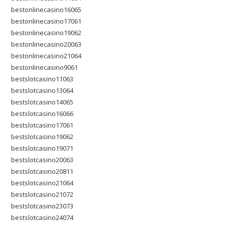
bestonlinecasino16065
bestonlinecasino17061
bestonlinecasino19062
bestonlinecasino20063
bestonlinecasino21064
bestonlinecasino9061
bestslotcasino11063
bestslotcasino13064
bestslotcasino14065
bestslotcasino16066
bestslotcasino17061
bestslotcasino19062
bestslotcasino19071
bestslotcasino20063
bestslotcasino20811
bestslotcasino21064
bestslotcasino21072
bestslotcasino23073
bestslotcasino24074