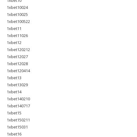
1xbet10
1xbet10024
1xbet10025
1xbet100522
1xbet11
1xbet11026
1xbet12
1xbet120212
1xbet12027
1xbet12028
1xbet120414
1xbet13
1xbet13029
1xbet14
1xbet140210
1xbet140717
1xbet15
1xbet150211
1xbet15031
1xbet16