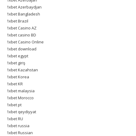
1xbet Azerbajan
1xbet Azerbaydjan
1xbet Bangladesh
1xbet Brazil
1xbet Casino AZ
1xbet casino BD
1xbet Casino Online
1xbet download
1xbet egypt
1xbet giriş
1xbet Kazahstan
1xbet Korea
1xbet KR
1xbet malaysia
1xbet Morocco
1xbet pt
1xbet qeydiyyat
1xbet RU
1xbet russia
1xbet Russian