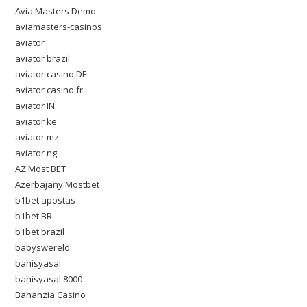
Avia Masters Demo
aviamasters-casinos
aviator
aviator brazil
aviator casino DE
aviator casino fr
aviator IN
aviator ke
aviator mz
aviator ng
AZ Most BET
Azerbajany Mostbet
b1bet apostas
b1bet BR
b1bet brazil
babyswereld
bahisyasal
bahisyasal 8000
Bananzia Casino