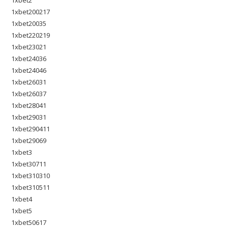
1xbet2
1xbet200217
1xbet20035
1xbet220219
1xbet23021
1xbet24036
1xbet24046
1xbet26031
1xbet26037
1xbet28041
1xbet29031
1xbet290411
1xbet29069
1xbet3
1xbet30711
1xbet310310
1xbet310511
1xbet4
1xbet5
1xbet50617