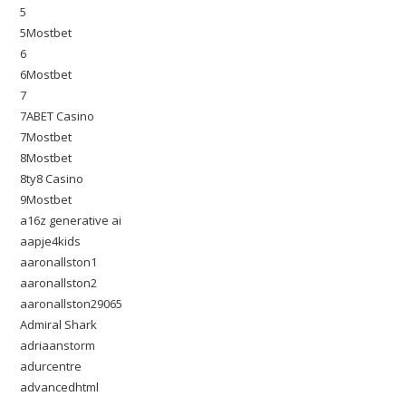
5
5Mostbet
6
6Mostbet
7
7ABET Casino
7Mostbet
8Mostbet
8ty8 Casino
9Mostbet
a16z generative ai
aapje4kids
aaronallston1
aaronallston2
aaronallston29065
Admiral Shark
adriaanstorm
adurcentre
advancedhtml