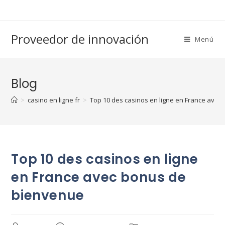
Saltar
al
contenido
Proveedor de innovación
Menú
Blog
>
casino en ligne fr
>
Top 10 des casinos en ligne en France ave
Top 10 des casinos en ligne
en France avec bonus de
bienvenue