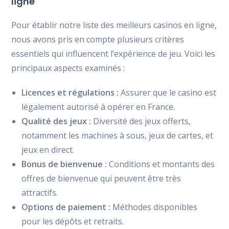
ligne
Pour établir notre liste des meilleurs casinos en ligne,
nous avons pris en compte plusieurs critères
essentiels qui influencent l’expérience de jeu. Voici les
principaux aspects examinés :
Licences et régulations :
Assurer que le casino est
légalement autorisé à opérer en France.
Qualité des jeux :
Diversité des jeux offerts,
notamment les machines à sous, jeux de cartes, et
jeux en direct.
Bonus de bienvenue :
Conditions et montants des
offres de bienvenue qui peuvent être très
attractifs.
Options de paiement :
Méthodes disponibles
pour les dépôts et retraits.