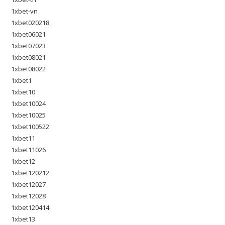
1xbet-vn
1xbet020218
1xbet06021
1xbet07023
1xbet08021
1xbet08022
1xbet1
1xbet10
1xbet10024
1xbet10025
1xbet100522
1xbet11
1xbet11026
1xbet12
1xbet120212
1xbet12027
1xbet12028
1xbet120414
1xbet13