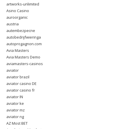
artworks-unlimited
Asino Casino
auroorganic
austria
autembezpecne
autobedrijfwieringa
autoprogagnon.com
Avia Masters
Avia Masters Demo
aviamasters-casinos
aviator
aviator brazil
aviator casino DE
aviator casino fr
aviator IN
aviator ke
aviator mz
aviator ng
AZ Most BET