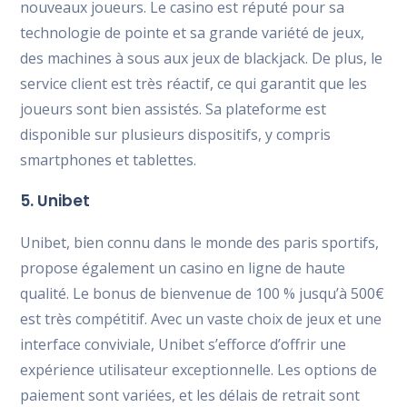
nouveaux joueurs. Le casino est réputé pour sa
technologie de pointe et sa grande variété de jeux,
des machines à sous aux jeux de blackjack. De plus, le
service client est très réactif, ce qui garantit que les
joueurs sont bien assistés. Sa plateforme est
disponible sur plusieurs dispositifs, y compris
smartphones et tablettes.
5. Unibet
Unibet, bien connu dans le monde des paris sportifs,
propose également un casino en ligne de haute
qualité. Le bonus de bienvenue de 100 % jusqu’à 500€
est très compétitif. Avec un vaste choix de jeux et une
interface conviviale, Unibet s’efforce d’offrir une
expérience utilisateur exceptionnelle. Les options de
paiement sont variées, et les délais de retrait sont