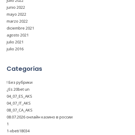
julio 2022
junio 2022
mayo 2022
marzo 2022
diciembre 2021
agosto 2021
julio 2021
julio 2016
Categorías
! Без рубрики
¿Es 20bet un
04_07_ES_AKS
04_07_IT_AKS
08_07_CA_AKS
08.07.2026 онлайн казино в россии
1
1-xbeti18034