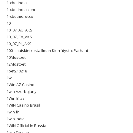
1-xbetindia
1-xbetindia.com
1-xbetmorocco
10
10_07_AU_AKS
10_07_CA_AKS
10_07_PL_AKS
100 Ilmaiskierrosta Ilman Kierrätystä: Parhaat
10Mostbet
12Mostbet
1bet210218
1w
1Win AZ Casino
1win Azerbajany
1Win Brasil
1WIN Casino Brasil
1win fr
1win India
1WIN Official In Russia
1win Turkiye