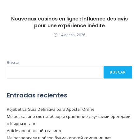
Nouveaux casinos en ligne : Influence des avis
pour une expérience inédite
14 enero, 2026
Buscar
BUSCAR
Entradas recientes
Rojabet La Guía Definitiva para Apostar Online
Melbet казино слоты: обзор и сравнение с лучшими брендами
в Кыргызстане
Article about онлайн казино
Melbet зеркала и обзор букмекерской компании для