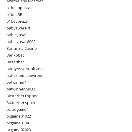
Azerbajany Mostbet
b1bet apostas
b1bet BR
b1bet brazil
babyswereld
bahisyasal
bahisyasal 8000
Bananzia Casino
Bankobet
Basaribet
batdynsspecialisten
bathroom-showrooms
batwinner1
batwinner28032
Baxterbet España
Baxterbet spain
bc-bdgame1
bcgame01022
bcgame01041
bcgame02023