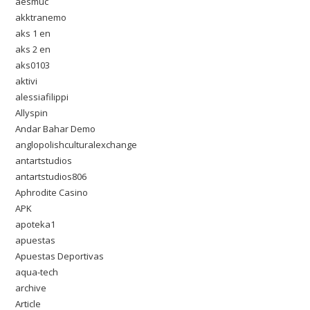
aesmuc
akktranemo
aks 1 en
aks 2 en
aks0103
aktivi
alessiafilippi
Allyspin
Andar Bahar Demo
anglopolishculturalexchange
antartstudios
antartstudios806
Aphrodite Casino
APK
apoteka1
apuestas
Apuestas Deportivas
aqua-tech
archive
Article