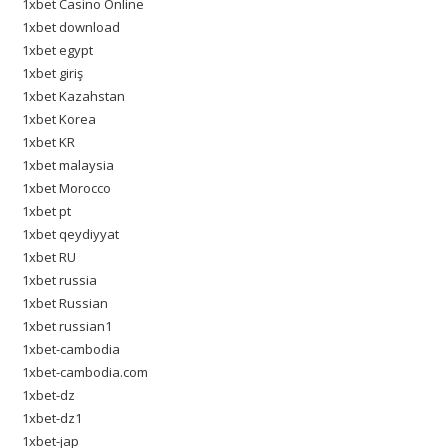
1xbet Casino Online
1xbet download
1xbet egypt
1xbet giriş
1xbet Kazahstan
1xbet Korea
1xbet KR
1xbet malaysia
1xbet Morocco
1xbet pt
1xbet qeydiyyat
1xbet RU
1xbet russia
1xbet Russian
1xbet russian1
1xbet-cambodia
1xbet-cambodia.com
1xbet-dz
1xbet-dz1
1xbet-jap