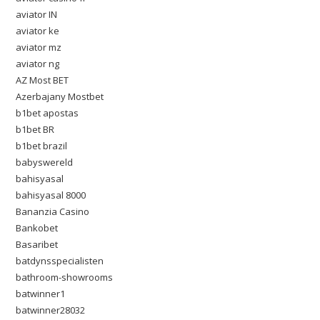
aviator IN
aviator ke
aviator mz
aviator ng
AZ Most BET
Azerbajany Mostbet
b1bet apostas
b1bet BR
b1bet brazil
babyswereld
bahisyasal
bahisyasal 8000
Bananzia Casino
Bankobet
Basaribet
batdynsspecialisten
bathroom-showrooms
batwinner1
batwinner28032