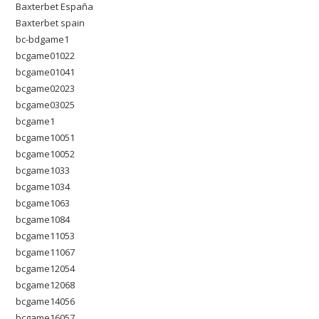
Baxterbet España
Baxterbet spain
bc-bdgame1
bcgame01022
bcgame01041
bcgame02023
bcgame03025
bcgame1
bcgame10051
bcgame10052
bcgame1033
bcgame1034
bcgame1063
bcgame1084
bcgame11053
bcgame11067
bcgame12054
bcgame12068
bcgame14056
bcgame16057