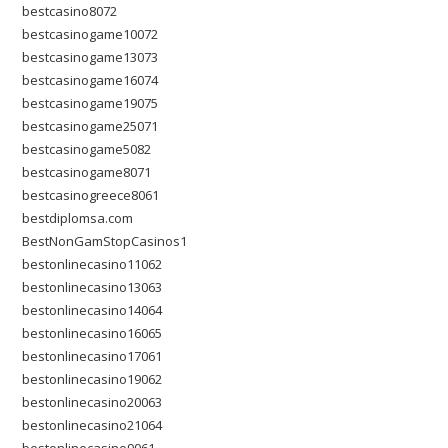
bestcasino8072
bestcasinogame10072
bestcasinogame13073
bestcasinogame16074
bestcasinogame19075
bestcasinogame25071
bestcasinogame5082
bestcasinogame8071
bestcasinogreece8061
bestdiplomsa.com
BestNonGamStopCasinos1
bestonlinecasino11062
bestonlinecasino13063
bestonlinecasino14064
bestonlinecasino16065
bestonlinecasino17061
bestonlinecasino19062
bestonlinecasino20063
bestonlinecasino21064