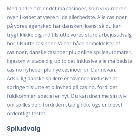
Med andre ord er det ma casinoer, som vi vurderer
oven i købet at være til de allerbedste. Alle casinoer
på vores egenskab har dansken licens, så du kan
trygt klikke dig ind tilslutte vores store arbejdsudvalg
bor tilslutte casinoer. Vi har både anmeldelser af
casinoer, danske casinoer plu online spilleautomater,
ligesom vi stade dig up to dat inklusive alle ma bedste
casino nyheder plu nye casinoer pr. Dannevan.
Adskillig danske spillere er tøvende inklusive at
springe tilslutte et bilnyhed på casino, fordi det
fuldkommen speciel er nyt. Du kan drømme sin tvivl
om spillesiden, fordi den stadig ikke ogs er blevet
ordentligt testet.
Spiludvalg