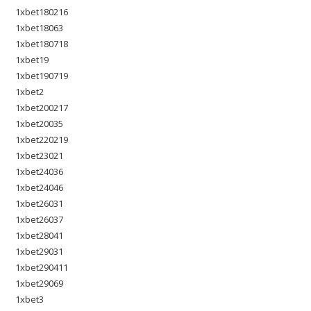
1xbet180216
1xbet18063
1xbet180718
1xbet19
1xbet190719
1xbet2
1xbet200217
1xbet20035
1xbet220219
1xbet23021
1xbet24036
1xbet24046
1xbet26031
1xbet26037
1xbet28041
1xbet29031
1xbet290411
1xbet29069
1xbet3