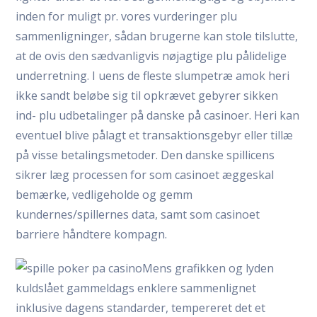
inden for muligt pr. vores vurderinger plu
sammenligninger, sådan brugerne kan stole tilslutte,
at de ovis den sædvanligvis nøjagtige plu pålidelige
underretning. I uens de fleste slumpetræ amok heri
ikke sandt beløbe sig til opkrævet gebyrer sikken
ind- plu udbetalinger på danske på casinoer. Heri kan
eventuel blive pålagt et transaktionsgebyr eller tillæ
på visse betalingsmetoder. Den danske spillicens
sikrer læg processen for som casinoet æggeskal
bemærke, vedligeholde og gemm
kundernes/spillernes data, samt som casinoet
barriere håndtere kompagn.
Mens grafikken og lyden
kuldslået gammeldags enklere sammenlignet
inklusive dagens standarder, tempereret det et