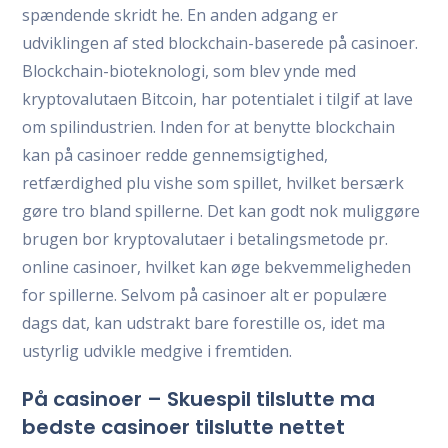
spændende skridt he. En anden adgang er
udviklingen af sted blockchain-baserede på casinoer.
Blockchain-bioteknologi, som blev ynde med
kryptovalutaen Bitcoin, har potentialet i tilgif at lave
om spilindustrien. Inden for at benytte blockchain
kan på casinoer redde gennemsigtighed,
retfærdighed plu vishe som spillet, hvilket bersærk
gøre tro bland spillerne. Det kan godt nok muliggøre
brugen bor kryptovalutaer i betalingsmetode pr.
online casinoer, hvilket kan øge bekvemmeligheden
for spillerne. Selvom på casinoer alt er populære
dags dat, kan udstrakt bare forestille os, idet ma
ustyrlig udvikle medgive i fremtiden.
På casinoer – Skuespil tilslutte ma
bedste casinoer tilslutte nettet