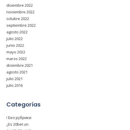
diciembre 2022
noviembre 2022
octubre 2022
septiembre 2022
agosto 2022
julio 2022
junio 2022
mayo 2022
marzo 2022
diciembre 2021
agosto 2021
julio 2021
julio 2016
Categorías
! Без рубрики
¿Es 20bet un