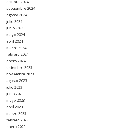
octubre 2024
septiembre 2024
agosto 2024
julio 2024
junio 2024
mayo 2024
abril 2024
marzo 2024
febrero 2024
enero 2024
diciembre 2023
noviembre 2023
agosto 2023
julio 2023
junio 2023
mayo 2023
abril 2023
marzo 2023
febrero 2023
enero 2023