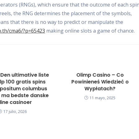
rators (RNGs), which ensure that the outcome of each spi
 reels, the RNG determines the placement of the symbols,
ans that there is no way to predict or manipulate the
o.th/cma6/?p=65423
making online slots a game of chance.
 Den ultimative liste
Olimp Casino – Co
p 100 gratis spins
Powinieneś Wiedzieć o
epositum columbus
Wypłatach?
f ma bedste danske
11 mayo, 2025
line casinoer
17 julio, 2026