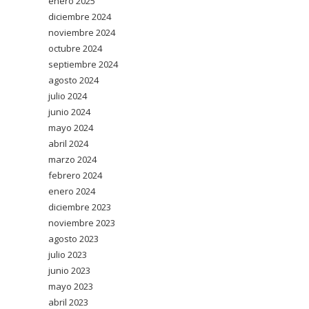
enero 2025
diciembre 2024
noviembre 2024
octubre 2024
septiembre 2024
agosto 2024
julio 2024
junio 2024
mayo 2024
abril 2024
marzo 2024
febrero 2024
enero 2024
diciembre 2023
noviembre 2023
agosto 2023
julio 2023
junio 2023
mayo 2023
abril 2023