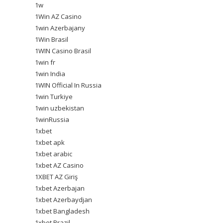
1w
1Win AZ Casino
1win Azerbajany
1Win Brasil
1WIN Casino Brasil
1win fr
1win India
1WIN Official In Russia
1win Turkiye
1win uzbekistan
1winRussia
1xbet
1xbet apk
1xbet arabic
1xbet AZ Casino
1XBET AZ Giriş
1xbet Azerbajan
1xbet Azerbaydjan
1xbet Bangladesh
1xbet Brazil