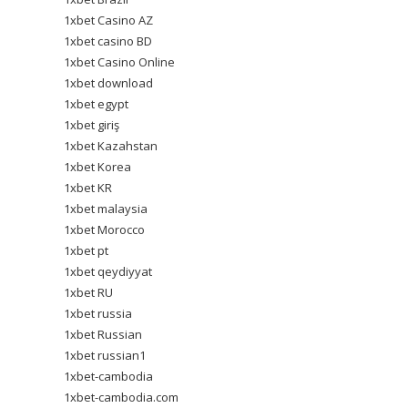
1xbet Casino AZ
1xbet casino BD
1xbet Casino Online
1xbet download
1xbet egypt
1xbet giriş
1xbet Kazahstan
1xbet Korea
1xbet KR
1xbet malaysia
1xbet Morocco
1xbet pt
1xbet qeydiyyat
1xbet RU
1xbet russia
1xbet Russian
1xbet russian1
1xbet-cambodia
1xbet-cambodia.com