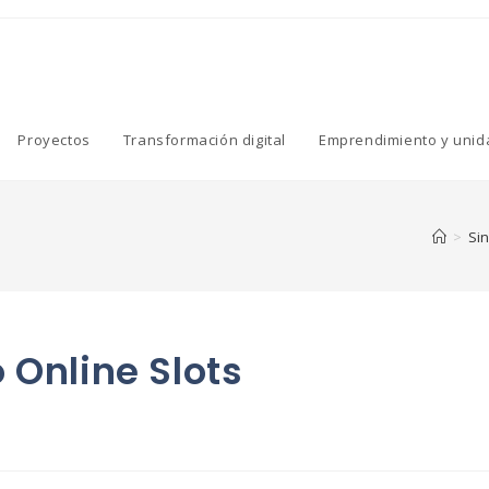
Proyectos
Transformación digital
Emprendimiento y unid
>
Sin
 Online Slots