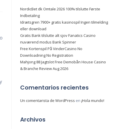
NordicBet dk Omtale 2026 100% tilslutte Første
Indbetaling
Idrætsgren 7900+ gratis kasinospil Ingen tilmelding
eller download
Gratis Bank tilslutte alt sjov Fanatics Casino
to
nuværend modus Bank Spinner
Free Kortenspil På VinderCasino No
Downloadning No Registration
Mahjong 88 Jagtslot Free Demobån House Casino
& Branche Review Aug 2026
y
Comentarios recientes
Un comentarista de WordPress
en
¡Hola mundo!
Archivos