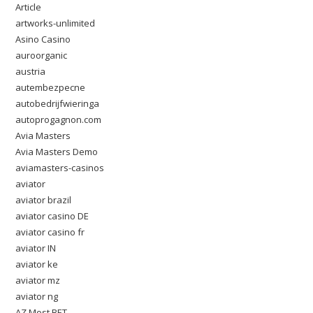
Article
artworks-unlimited
Asino Casino
auroorganic
austria
autembezpecne
autobedrijfwieringa
autoprogagnon.com
Avia Masters
Avia Masters Demo
aviamasters-casinos
aviator
aviator brazil
aviator casino DE
aviator casino fr
aviator IN
aviator ke
aviator mz
aviator ng
AZ Most BET