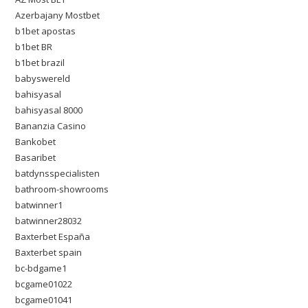
Azerbajany Mostbet
b1bet apostas
b1bet BR
b1bet brazil
babyswereld
bahisyasal
bahisyasal 8000
Bananzia Casino
Bankobet
Basaribet
batdynsspecialisten
bathroom-showrooms
batwinner1
batwinner28032
Baxterbet España
Baxterbet spain
bc-bdgame1
bcgame01022
bcgame01041