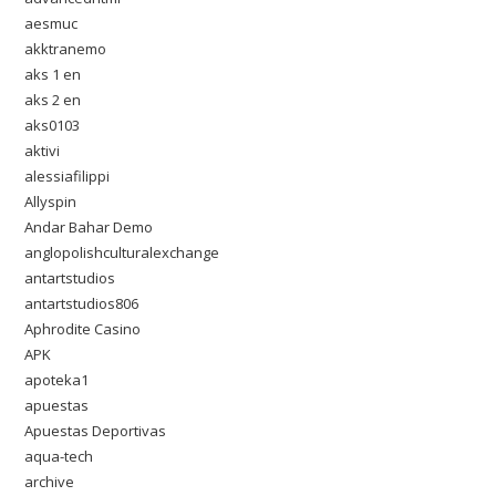
aesmuc
akktranemo
aks 1 en
aks 2 en
aks0103
aktivi
alessiafilippi
Allyspin
Andar Bahar Demo
anglopolishculturalexchange
antartstudios
antartstudios806
Aphrodite Casino
APK
apoteka1
apuestas
Apuestas Deportivas
aqua-tech
archive