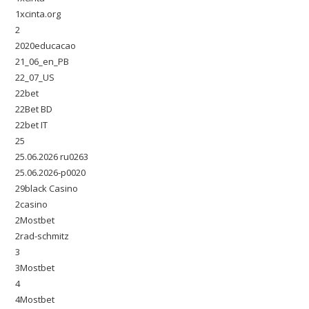
1xcinta.org
2
2020educacao
21_06_en_PB
22_07_US
22bet
22Bet BD
22bet IT
25
25.06.2026 ru0263
25.06.2026-p0020
29black Casino
2casino
2Mostbet
2rad-schmitz
3
3Mostbet
4
4Mostbet