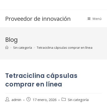
Saltar
al
contenido
Proveedor de innovación
Menú
Blog
>
Sin categoría
>
Tetraciclina cápsulas comprar en línea
Tetraciclina cápsulas
comprar en línea
Autor
Publicación
Categoría
admin
17 enero, 2026
Sin categoría
de
de
de