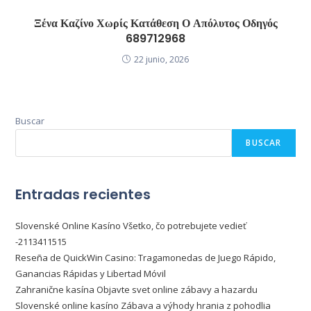
Ξένα Καζίνο Χωρίς Κατάθεση Ο Απόλυτος Οδηγός
689712968
22 junio, 2026
Buscar
BUSCAR
Entradas recientes
Slovenské Online Kasíno Všetko, čo potrebujete vedieť
-2113411515
Reseña de QuickWin Casino: Tragamonedas de Juego Rápido,
Ganancias Rápidas y Libertad Móvil
Zahranične kasína Objavte svet online zábavy a hazardu
Slovenské online kasíno Zábava a výhody hrania z pohodlia