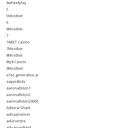
4wheelplay
5
5Mostbet
6
6Mostbet
7
7ABET Casino
7Mostbet
8Mostbet
8ty8 Casino
9Mostbet
a16z generative ai
aapje4kids
aaronallston1
aaronallston2
aaronallston29065
Admiral Shark
adriaanstorm
adurcentre
advancedhtml