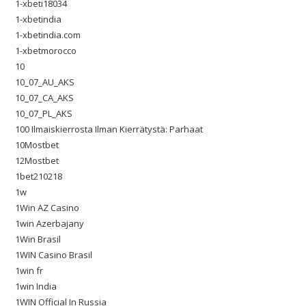
1-xbeti18034
1-xbetindia
1-xbetindia.com
1-xbetmorocco
10
10_07_AU_AKS
10_07_CA_AKS
10_07_PL_AKS
100 Ilmaiskierrosta Ilman Kierrätystä: Parhaat
10Mostbet
12Mostbet
1bet210218
1w
1Win AZ Casino
1win Azerbajany
1Win Brasil
1WIN Casino Brasil
1win fr
1win India
1WIN Official In Russia