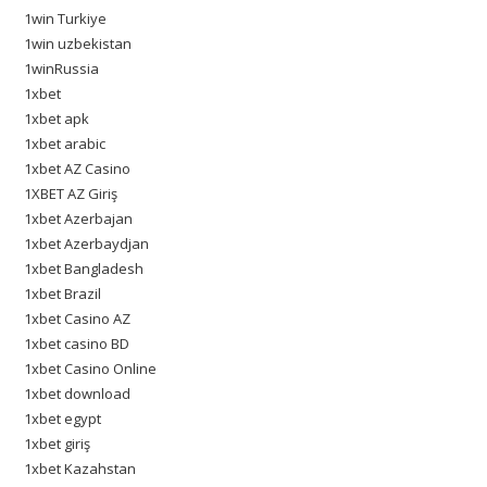
1win Turkiye
1win uzbekistan
1winRussia
1xbet
1xbet apk
1xbet arabic
1xbet AZ Casino
1XBET AZ Giriş
1xbet Azerbajan
1xbet Azerbaydjan
1xbet Bangladesh
1xbet Brazil
1xbet Casino AZ
1xbet casino BD
1xbet Casino Online
1xbet download
1xbet egypt
1xbet giriş
1xbet Kazahstan