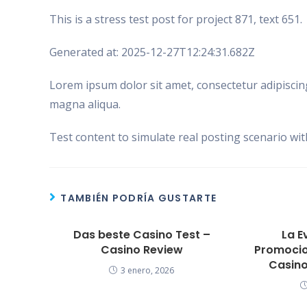
la
la
la
entrada:
entrada:
entrada:
This is a stress test post for project 871, text 651.
Generated at: 2025-12-27T12:24:31.682Z
Lorem ipsum dolor sit amet, consectetur adipiscing
magna aliqua.
Test content to simulate real posting scenario with
TAMBIÉN PODRÍA GUSTARTE
Das beste Casino Test –
La E
Casino Review
Promocio
Casino
3 enero, 2026