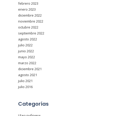
febrero 2023
enero 2023
diciembre 2022
noviembre 2022
octubre 2022
septiembre 2022
agosto 2022
julio 2022
junio 2022
mayo 2022
marzo 2022
diciembre 2021
agosto 2021
julio 2021
julio 2016
Categorías
! Без рубрики