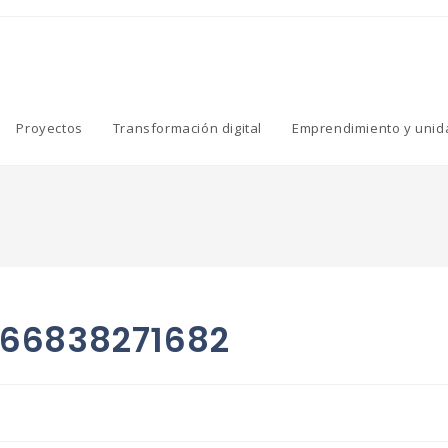
Proyectos
Transformación digital
Emprendimiento y unid
1766838271682