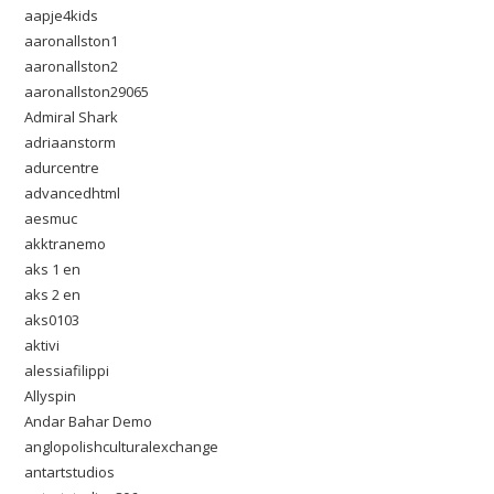
aapje4kids
aaronallston1
aaronallston2
aaronallston29065
Admiral Shark
adriaanstorm
adurcentre
advancedhtml
aesmuc
akktranemo
aks 1 en
aks 2 en
aks0103
aktivi
alessiafilippi
Allyspin
Andar Bahar Demo
anglopolishculturalexchange
antartstudios