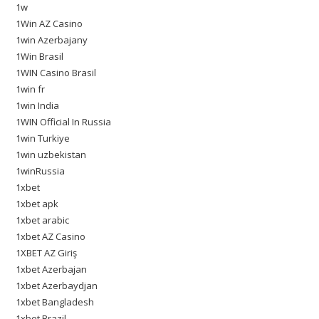
1w
1Win AZ Casino
1win Azerbajany
1Win Brasil
1WIN Casino Brasil
1win fr
1win India
1WIN Official In Russia
1win Turkiye
1win uzbekistan
1winRussia
1xbet
1xbet apk
1xbet arabic
1xbet AZ Casino
1XBET AZ Giriş
1xbet Azerbajan
1xbet Azerbaydjan
1xbet Bangladesh
1xbet Brazil