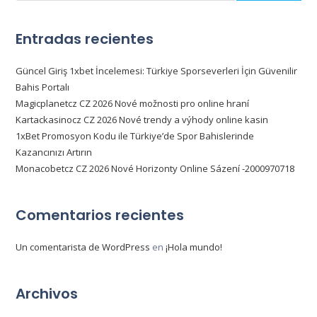
Entradas recientes
Güncel Giriş 1xbet İncelemesi: Türkiye Sporseverleri İçin Güvenilir
Bahis Portalı
Magicplanetcz CZ 2026 Nové možnosti pro online hraní
Kartackasinocz CZ 2026 Nové trendy a výhody online kasin
1xBet Promosyon Kodu ile Türkiye’de Spor Bahislerinde
Kazancınızı Artırın
Monacobetcz CZ 2026 Nové Horizonty Online Sázení -2000970718
Comentarios recientes
Un comentarista de WordPress
en
¡Hola mundo!
Archivos