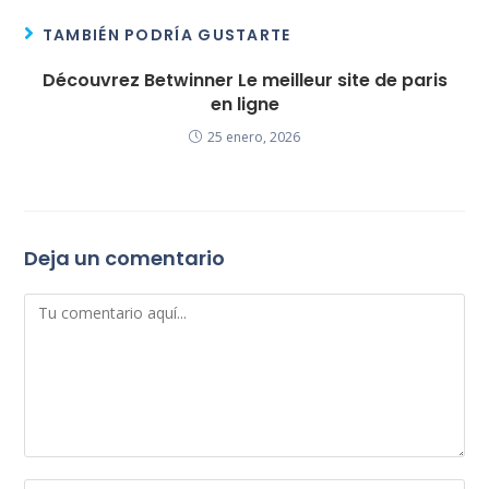
TAMBIÉN PODRÍA GUSTARTE
Découvrez Betwinner Le meilleur site de paris
en ligne
25 enero, 2026
Deja un comentario
Comentario