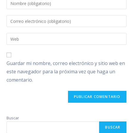
Introduce
tu
nombre
Introduce
o
tu
nombre
dirección
Introduce
de
de
la
usuario
correo
URL
para
electrónico
de
comentar
Guardar mi nombre, correo electrónico y sitio web en
para
tu
comentar
este navegador para la próxima vez que haga un
web
comentario.
(opcional)
Buscar
BUSCAR