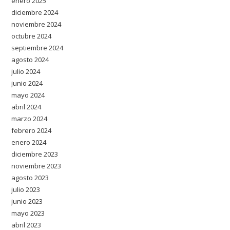
enero 2025
diciembre 2024
noviembre 2024
octubre 2024
septiembre 2024
agosto 2024
julio 2024
junio 2024
mayo 2024
abril 2024
marzo 2024
febrero 2024
enero 2024
diciembre 2023
noviembre 2023
agosto 2023
julio 2023
junio 2023
mayo 2023
abril 2023