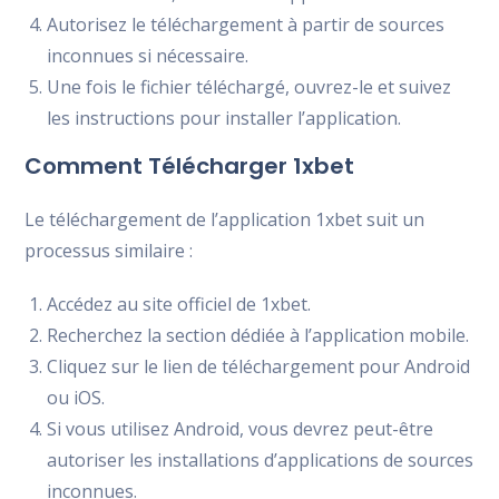
Autorisez le téléchargement à partir de sources
inconnues si nécessaire.
Une fois le fichier téléchargé, ouvrez-le et suivez
les instructions pour installer l’application.
Comment Télécharger 1xbet
Le téléchargement de l’application 1xbet suit un
processus similaire :
Accédez au site officiel de 1xbet.
Recherchez la section dédiée à l’application mobile.
Cliquez sur le lien de téléchargement pour Android
ou iOS.
Si vous utilisez Android, vous devrez peut-être
autoriser les installations d’applications de sources
inconnues.