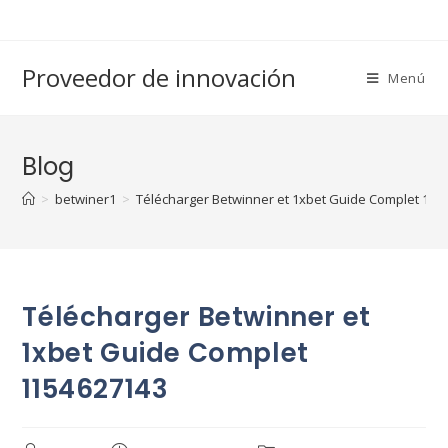
Saltar
al
contenido
Proveedor de innovación
Menú
Blog
>
betwiner1
>
Télécharger Betwinner et 1xbet Guide Complet 115
Télécharger Betwinner et
1xbet Guide Complet
1154627143