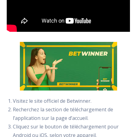
Visitez le site officiel de Betwinner.
Recherchez la section de téléchargement de
l’application sur la page d’accueil.
Cliquez sur le bouton de téléchargement pour
Android ou iOS, selon votre appareil.