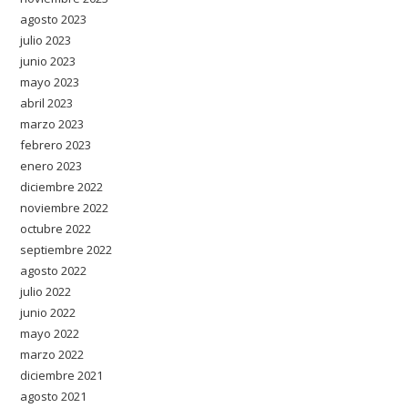
agosto 2023
julio 2023
junio 2023
mayo 2023
abril 2023
marzo 2023
febrero 2023
enero 2023
diciembre 2022
noviembre 2022
octubre 2022
septiembre 2022
agosto 2022
julio 2022
junio 2022
mayo 2022
marzo 2022
diciembre 2021
agosto 2021