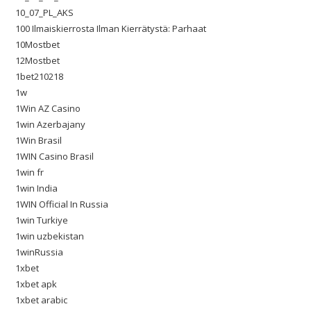
10_07_PL_AKS
100 Ilmaiskierrosta Ilman Kierrätystä: Parhaat
10Mostbet
12Mostbet
1bet210218
1w
1Win AZ Casino
1win Azerbajany
1Win Brasil
1WIN Casino Brasil
1win fr
1win India
1WIN Official In Russia
1win Turkiye
1win uzbekistan
1winRussia
1xbet
1xbet apk
1xbet arabic