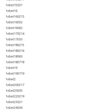
1xbet15031
1xbet16
1xbet160213
1xbet16032
1xbet16062
1xbet170214
1xbet17033
1xbet180215
1xbet180216
1xbet18063
1xbet180718
1xbet19
1xbet190719
1xbet2
1xbet200217
1xbet20035
1xbet220219
1xbet23021
1xbet24036