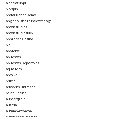
alessiafilippi
Allyspin
Andar Bahar Demo
anglopolishculturalexchange
antartstudios
antartstudios806
Aphrodite Casino
APK
apoteka1
apuestas
Apuestas Deportivas
aqua-tech
archive
Article
artworks-unlimited
Asino Casino
auroorganic
austria
autembezpecne
autobedrijfwieringa