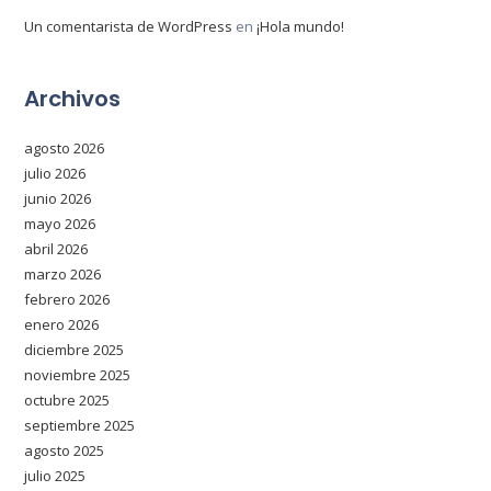
Un comentarista de WordPress
en
¡Hola mundo!
Archivos
agosto 2026
julio 2026
junio 2026
mayo 2026
abril 2026
marzo 2026
febrero 2026
enero 2026
diciembre 2025
noviembre 2025
octubre 2025
septiembre 2025
agosto 2025
julio 2025