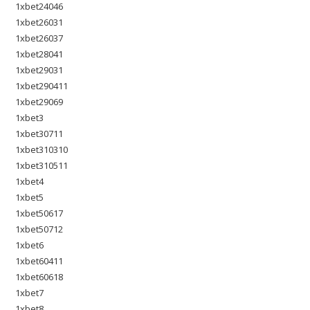
1xbet24046
1xbet26031
1xbet26037
1xbet28041
1xbet29031
1xbet290411
1xbet29069
1xbet3
1xbet30711
1xbet310310
1xbet310511
1xbet4
1xbet5
1xbet50617
1xbet50712
1xbet6
1xbet60411
1xbet60618
1xbet7
1xbet8