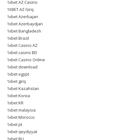
1xbet AZ Casino
1XBET AZ Giriş
1xbet Azerbajan
1xbet Azerbaydjan
1xbet Bangladesh
1xbet Brazil
1xbet Casino AZ
1xbet casino BD
1xbet Casino Online
1xbet download
1xbet egypt
1xbet giriş
1xbet Kazahstan
1xbet Korea
1xbet KR
1xbet malaysia
1xbet Morocco
1xbet pt
1xbet qeydiyyat
1xbet RU