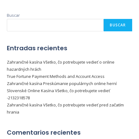
Buscar
BUSCAR
Entradas recientes
Zahraničné kasína Všetko, čo potrebujete vedieť o online
hazardných hrách
True Fortune Payment Methods and Account Access
Zahraničné kasína Preskúmanie populárnych online herní
Slovenské Online Kasína Všetko, čo potrebujete vedieť
-2132318578
Zahraničné kasína Všetko, čo potrebujete vedieť pred začatím
hrania
Comentarios recientes