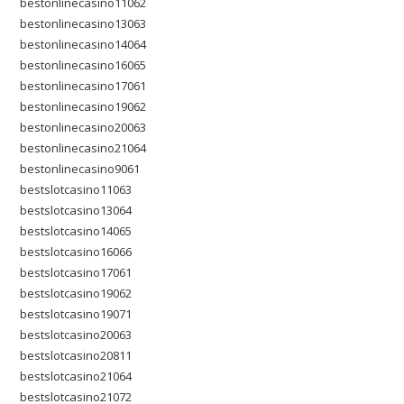
bestonlinecasino11062
bestonlinecasino13063
bestonlinecasino14064
bestonlinecasino16065
bestonlinecasino17061
bestonlinecasino19062
bestonlinecasino20063
bestonlinecasino21064
bestonlinecasino9061
bestslotcasino11063
bestslotcasino13064
bestslotcasino14065
bestslotcasino16066
bestslotcasino17061
bestslotcasino19062
bestslotcasino19071
bestslotcasino20063
bestslotcasino20811
bestslotcasino21064
bestslotcasino21072