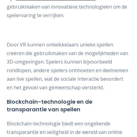
gebruikmaken van innovatieve technologieën om de
spelervaring te verrijken.
Door VR kunnen ontwikkelaars unieke spellen
creëren die gebruikmaken van de mogelijkheden van
3D-omgevingen. Spelers kunnen bijvoorbeeld
rondlopen, andere spelers ontmoeten en deelnemen
aan live spellen, wat de sociale interactie bevordert
en het gevoel van gemeenschap versterkt.
Blockchain-technologie en de
transparantie van spellen
Blockchain-technologie biedt een ongekende
transparantie en veiligheid in de wereld van online