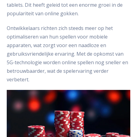
tablets. Dit heeft geleid tot een enorme groei in de
populariteit van online gokken.
Ontwikkelaars richten zich steeds meer op het
optimaliseren van hun spellen voor mobiele
apparaten, wat zorgt voor een naadloze en
gebruiksvriendelijke ervaring. Met de opkomst van
5G-technologie worden online spellen nog sneller en
betrouwbaarder, wat de spelervaring verder
verbetert.