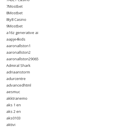
7Mostbet
8Mostbet
8ty8 Casino
9Mostbet
a16z generative ai
aapje4kids
aaronallston1
aaronallston2
aaronallston29065
Admiral Shark
adriaanstorm
adurcentre
advancedhtml
aesmuc
akktranemo
aks 1 en
aks 2 en
aks0103
aktivi