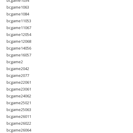
bcgame1034
bcgame1063
bcgame1084
bcgame11053
bcgame11067
bcgame12054
bcgame12068
bcgame14056
bcgame16057
bcgame2
bcgame2042
bcgame2077
bcgame22061
bcgame23061
bcgame24062
bcgame25021
bcgame25063
bcgame26011
bcgame26022
bcgame26064