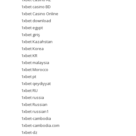
1xbet casino BD
1xbet Casino Online
1xbet download
1xbet egypt
1xbet giriş
1xbet Kazahstan
1xbet Korea
1xbet KR
1xbet malaysia
1xbet Morocco
1xbet pt
1xbet qeydiyyat
1xbet RU
1xbet russia
1xbet Russian
1xbet russian1
1xbet-cambodia
1xbet-cambodia.com
1xbet-dz