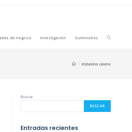
ades de negocio
Investigación
Suministros
>
instasino casino
Buscar
BUSCAR
Entradas recientes