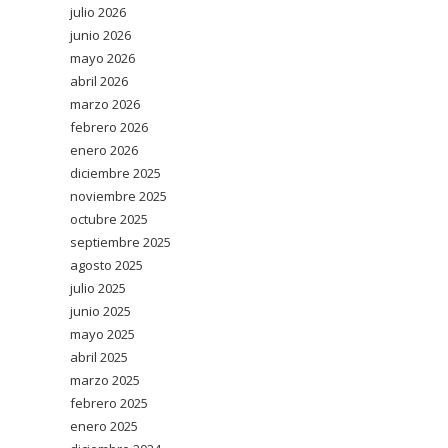
julio 2026
junio 2026
mayo 2026
abril 2026
marzo 2026
febrero 2026
enero 2026
diciembre 2025
noviembre 2025
octubre 2025
septiembre 2025
agosto 2025
julio 2025
junio 2025
mayo 2025
abril 2025
marzo 2025
febrero 2025
enero 2025