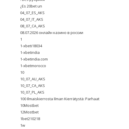
¿Es 20bet un
04_07_ES_AKS
04_07_IT_AKS
08_07_CA_AKS
08.07.2026 онлайн казино в россии
1
1-xbeti18034
1-xbetindia
1-xbetindia.com
1-xbetmorocco
10
10_07_AU_AKS
10_07_CA_AKS
10_07_PL_AKS
100 Ilmaiskierrosta Ilman Kierrätystä: Parhaat
10Mostbet
12Mostbet
1bet210218
1w