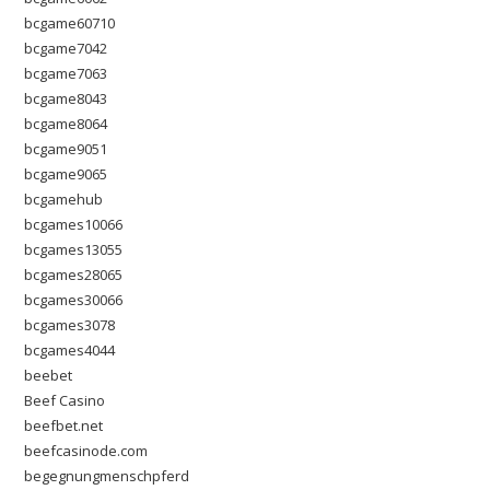
bcgame60710
bcgame7042
bcgame7063
bcgame8043
bcgame8064
bcgame9051
bcgame9065
bcgamehub
bcgames10066
bcgames13055
bcgames28065
bcgames30066
bcgames3078
bcgames4044
beebet
Beef Casino
beefbet.net
beefcasinode.com
begegnungmenschpferd