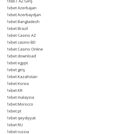
1XBET AZ Giriş
1xbet Azerbajan
1xbet Azerbaydjan
1xbet Bangladesh
1xbet Brazil
1xbet Casino AZ
1xbet casino BD
1xbet Casino Online
1xbet download
1xbet egypt
1xbet giriş
1xbet Kazahstan
1xbet Korea
1xbet KR
1xbet malaysia
1xbet Morocco
1xbet pt
1xbet qeydiyyat
1xbet RU
1xbet russia