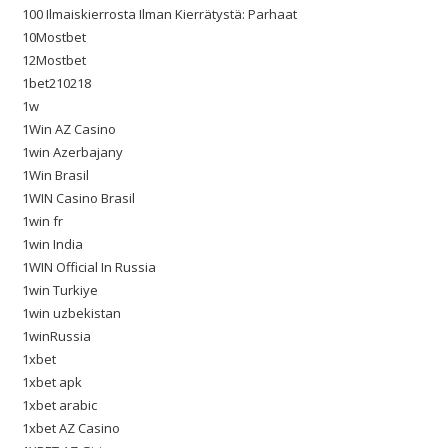
100 Ilmaiskierrosta Ilman Kierrätystä: Parhaat
10Mostbet
12Mostbet
1bet210218
1w
1Win AZ Casino
1win Azerbajany
1Win Brasil
1WIN Casino Brasil
1win fr
1win India
1WIN Official In Russia
1win Turkiye
1win uzbekistan
1winRussia
1xbet
1xbet apk
1xbet arabic
1xbet AZ Casino