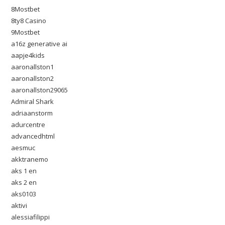
8Mostbet
8ty8 Casino
9Mostbet
a16z generative ai
aapje4kids
aaronallston1
aaronallston2
aaronallston29065
Admiral Shark
adriaanstorm
adurcentre
advancedhtml
aesmuc
akktranemo
aks 1 en
aks 2 en
aks0103
aktivi
alessiafilippi