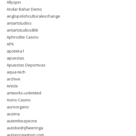
Allyspin
Andar Bahar Demo
anglopolishculturalexchange
antartstudios
antartstudios806
Aphrodite Casino
APK
apoteka1
apuestas
Apuestas Deportivas
aqua-tech
archive
Article
artworks-unlimited
Asino Casino
auroorganic
austria
autembezpecne
autobedrijfwieringa
autoprogagnon.com