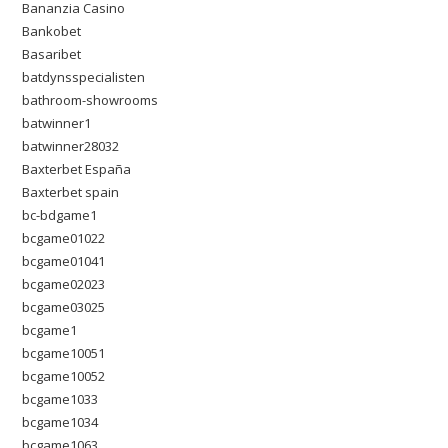
Bananzia Casino
Bankobet
Basaribet
batdynsspecialisten
bathroom-showrooms
batwinner1
batwinner28032
Baxterbet España
Baxterbet spain
bc-bdgame1
bcgame01022
bcgame01041
bcgame02023
bcgame03025
bcgame1
bcgame10051
bcgame10052
bcgame1033
bcgame1034
bcgame1063