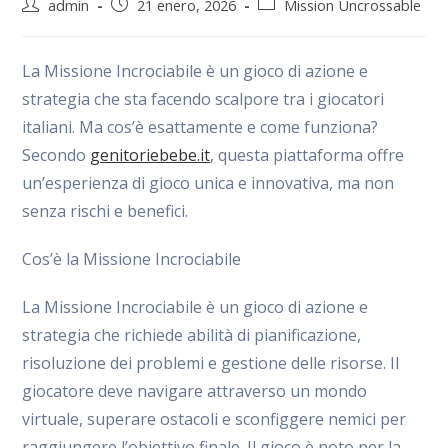
Autor
Publicación
Categoría
admin
21 enero, 2026
Mission Uncrossable
de
de
de
la
la
la
entrada:
entrada:
entrada:
La Missione Incrociabile è un gioco di azione e
strategia che sta facendo scalpore tra i giocatori
italiani. Ma cos’è esattamente e come funziona?
Secondo
genitoriebebe.it
, questa piattaforma offre
un’esperienza di gioco unica e innovativa, ma non
senza rischi e benefici.
Cos’è la Missione Incrociabile
La Missione Incrociabile è un gioco di azione e
strategia che richiede abilità di pianificazione,
risoluzione dei problemi e gestione delle risorse. Il
giocatore deve navigare attraverso un mondo
virtuale, superare ostacoli e sconfiggere nemici per
raggiungere l’obiettivo finale. Il gioco è noto per la