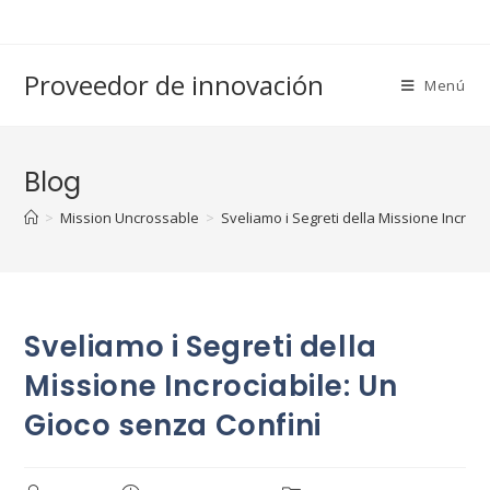
Saltar
al
contenido
Proveedor de innovación
Menú
Blog
>
Mission Uncrossable
>
Sveliamo i Segreti della Missione Incroci
Sveliamo i Segreti della
Missione Incrociabile: Un
Gioco senza Confini