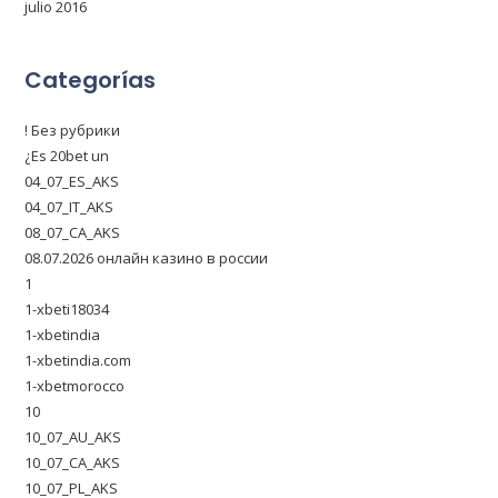
julio 2016
Categorías
! Без рубрики
¿Es 20bet un
04_07_ES_AKS
04_07_IT_AKS
08_07_CA_AKS
08.07.2026 онлайн казино в россии
1
1-xbeti18034
1-xbetindia
1-xbetindia.com
1-xbetmorocco
10
10_07_AU_AKS
10_07_CA_AKS
10_07_PL_AKS