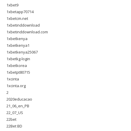
1xbet9
1xbetapp70714
1xbetcm.net
1xbetinddownload
1xbetinddownload.com
1xbetkenya
1xbetkenya1
1xbetkenya25067
1xbetkg-login
1xbetkorea
1xbetpt80715
1xcinta
1xcinta.org
2
2020educacao
21_06_en_PB
22_07_US
22bet
22Bet BD