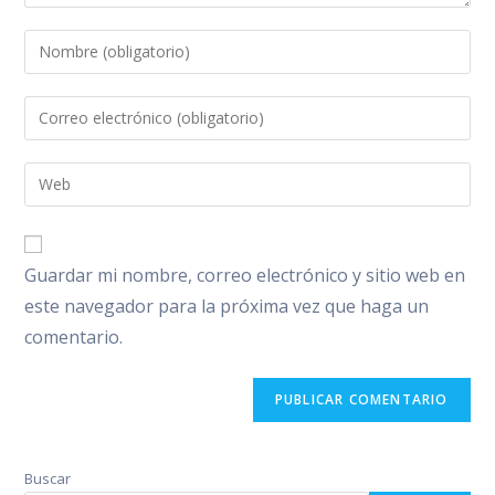
Introduce
tu
nombre
Introduce
o
tu
nombre
dirección
Introduce
de
de
la
usuario
correo
URL
para
electrónico
de
comentar
Guardar mi nombre, correo electrónico y sitio web en
para
tu
comentar
este navegador para la próxima vez que haga un
web
comentario.
(opcional)
Buscar