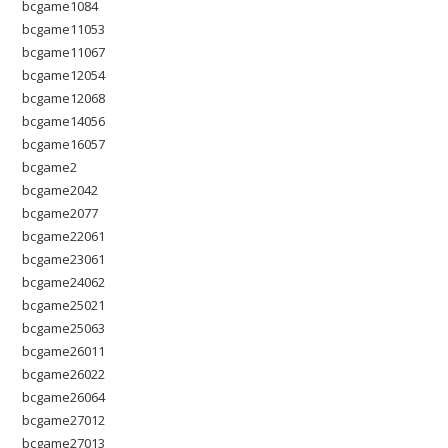
bcgame1084
bcgame11053
bcgame11067
bcgame12054
bcgame12068
bcgame14056
bcgame16057
bcgame2
bcgame2042
bcgame2077
bcgame22061
bcgame23061
bcgame24062
bcgame25021
bcgame25063
bcgame26011
bcgame26022
bcgame26064
bcgame27012
bcgame27013