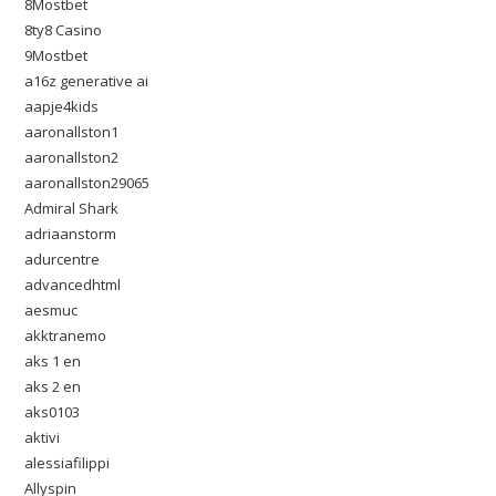
8Mostbet
8ty8 Casino
9Mostbet
a16z generative ai
aapje4kids
aaronallston1
aaronallston2
aaronallston29065
Admiral Shark
adriaanstorm
adurcentre
advancedhtml
aesmuc
akktranemo
aks 1 en
aks 2 en
aks0103
aktivi
alessiafilippi
Allyspin