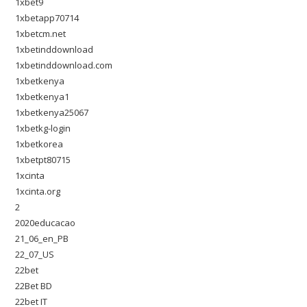
1xbet9
1xbetapp70714
1xbetcm.net
1xbetinddownload
1xbetinddownload.com
1xbetkenya
1xbetkenya1
1xbetkenya25067
1xbetkg-login
1xbetkorea
1xbetpt80715
1xcinta
1xcinta.org
2
2020educacao
21_06_en_PB
22_07_US
22bet
22Bet BD
22bet IT