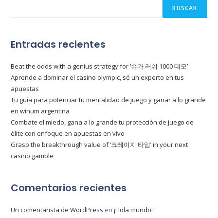
BUSCAR
Entradas recientes
Beat the odds with a genius strategy for ‘슈가 러쉬 1000 데모’
Aprende a dominar el casino olympic, sé un experto en tus
apuestas
Tu guía para potenciar tu mentalidad de juego y ganar a lo grande
en winum argentina
Combate el miedo, gana a lo grande tu protección de juego de
élite con enfoque en apuestas en vivo
Grasp the breakthrough value of ‘크레이지 타임’ in your next
casino gamble
Comentarios recientes
Un comentarista de WordPress
en
¡Hola mundo!