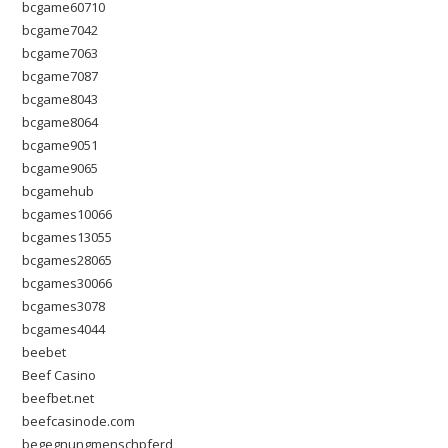
bcgame60710
bcgame7042
bcgame7063
bcgame7087
bcgame8043
bcgame8064
bcgame9051
bcgame9065
bcgamehub
bcgames10066
bcgames13055
bcgames28065
bcgames30066
bcgames3078
bcgames4044
beebet
Beef Casino
beefbet.net
beefcasinode.com
begegnungmenschpferd