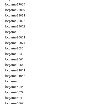
bcgame27064
bcgame27065
bcgame28021
bcgame28022
bcgame29072
bcgame3
bcgame30051
bcgame30073
bcgame3035
bcgame3043
bcgame3061
bcgame3064
bcgame31011
bcgame31052
bcgame4
bcgame5045
bcgame5079
bcgame6041
bcgame6062