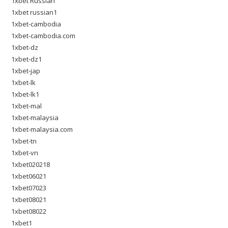
1xbet Russian
1xbet russian1
1xbet-cambodia
1xbet-cambodia.com
1xbet-dz
1xbet-dz1
1xbet-jap
1xbet-lk
1xbet-lk1
1xbet-mal
1xbet-malaysia
1xbet-malaysia.com
1xbet-tn
1xbet-vn
1xbet020218
1xbet06021
1xbet07023
1xbet08021
1xbet08022
1xbet1