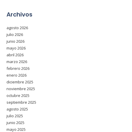
Archivos
agosto 2026
julio 2026
junio 2026
mayo 2026
abril 2026
marzo 2026
febrero 2026
enero 2026
diciembre 2025
noviembre 2025
octubre 2025
septiembre 2025
agosto 2025
julio 2025
junio 2025
mayo 2025