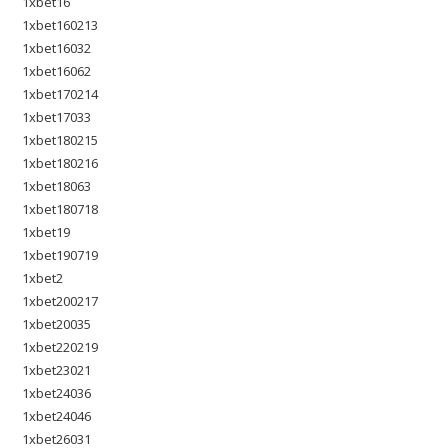
1xbet16
1xbet160213
1xbet16032
1xbet16062
1xbet170214
1xbet17033
1xbet180215
1xbet180216
1xbet18063
1xbet180718
1xbet19
1xbet190719
1xbet2
1xbet200217
1xbet20035
1xbet220219
1xbet23021
1xbet24036
1xbet24046
1xbet26031