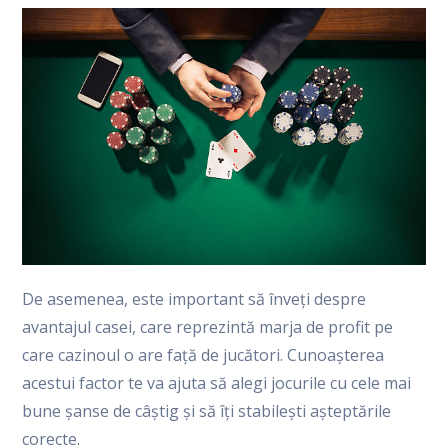
De asemenea, este important să înveți despre
avantajul casei, care reprezintă marja de profit pe
care cazinoul o are față de jucători. Cunoașterea
acestui factor te va ajuta să alegi jocurile cu cele mai
bune șanse de câștig și să îți stabilești așteptările
corecte.