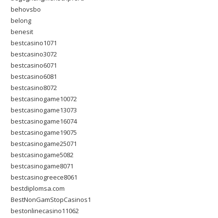
behovsbo
belong
benesit
bestcasino1071
bestcasino3072
bestcasino6071
bestcasino6081
bestcasino8072
bestcasinogame10072
bestcasinogame13073
bestcasinogame16074
bestcasinogame19075
bestcasinogame25071
bestcasinogame5082
bestcasinogame8071
bestcasinogreece8061
bestdiplomsa.com
BestNonGamStopCasinos1
bestonlinecasino11062