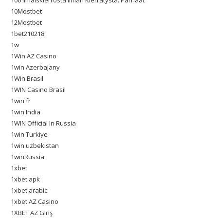
10Mostbet
12Mostbet
1bet210218
1w
1Win AZ Casino
1win Azerbajany
1Win Brasil
1WIN Casino Brasil
1win fr
1win India
1WIN Official In Russia
1win Turkiye
1win uzbekistan
1winRussia
1xbet
1xbet apk
1xbet arabic
1xbet AZ Casino
1XBET AZ Giriş