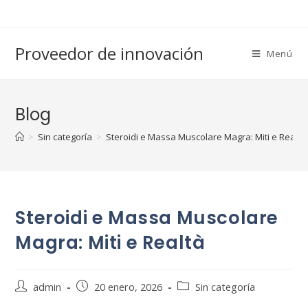
Saltar
al
contenido
Proveedor de innovación
Menú
Blog
>
Sin categoría
>
Steroidi e Massa Muscolare Magra: Miti e Realtà
Steroidi e Massa Muscolare
Magra: Miti e Realtà
Autor
Publicación
Categoría
admin
20 enero, 2026
Sin categoría
de
de
de