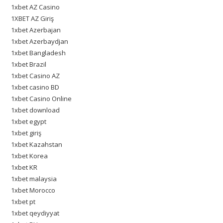
1xbet AZ Casino
1XBET AZ Giriş
1xbet Azerbajan
1xbet Azerbaydjan
1xbet Bangladesh
1xbet Brazil
1xbet Casino AZ
1xbet casino BD
1xbet Casino Online
1xbet download
1xbet egypt
1xbet giriş
1xbet Kazahstan
1xbet Korea
1xbet KR
1xbet malaysia
1xbet Morocco
1xbet pt
1xbet qeydiyyat