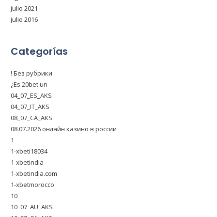
julio 2021
julio 2016
Categorías
! Без рубрики
¿Es 20bet un
04_07_ES_AKS
04_07_IT_AKS
08_07_CA_AKS
08.07.2026 онлайн казино в россии
1
1-xbeti18034
1-xbetindia
1-xbetindia.com
1-xbetmorocco
10
10_07_AU_AKS