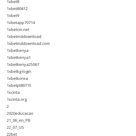
1xbet8
1xbet80412
1xbet9
1xbetapp70714
1xbetcm.net
1xbetinddownload
1xbetinddownload.com
1xbetkenya
1xbetkenya1
1xbetkenya25067
1xbetkg-login
1xbetkorea
1xbetpt80715
1xcinta
1xcinta.org
2
2020educacao
21_06_en_PB
22_07_US
22bet