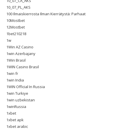
10_07_CA_AKS
10_07_PL_AKS
100 Ilmaiskierrosta Ilman Kierrätystä: Parhaat
10Mostbet
12Mostbet
1bet210218
1w
1Win AZ Casino
1win Azerbajany
1Win Brasil
1WIN Casino Brasil
1win fr
1win India
1WIN Official In Russia
1win Turkiye
1win uzbekistan
1winRussia
1xbet
1xbet apk
1xbet arabic