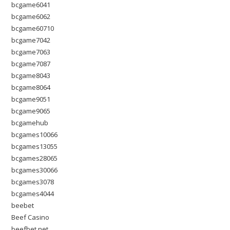
bcgame6041
bcgame6062
bcgame60710
bcgame7042
bcgame7063
bcgame7087
bcgame8043
bcgame8064
bcgame9051
bcgame9065
bcgamehub
bcgames10066
bcgames13055
bcgames28065
bcgames30066
bcgames3078
bcgames4044
beebet
Beef Casino
beefbet.net