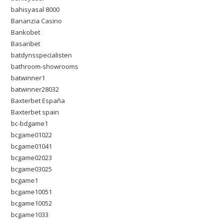
bahisyasal 8000
Bananzia Casino
Bankobet
Basaribet
batdynsspecialisten
bathroom-showrooms
batwinner1
batwinner28032
Baxterbet España
Baxterbet spain
bc-bdgame1
bcgame01022
bcgame01041
bcgame02023
bcgame03025
bcgame1
bcgame10051
bcgame10052
bcgame1033