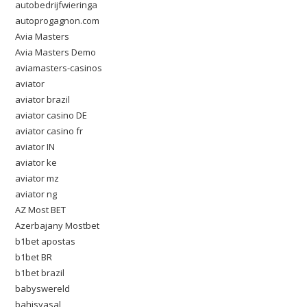
autobedrijfwieringa
autoprogagnon.com
Avia Masters
Avia Masters Demo
aviamasters-casinos
aviator
aviator brazil
aviator casino DE
aviator casino fr
aviator IN
aviator ke
aviator mz
aviator ng
AZ Most BET
Azerbajany Mostbet
b1bet apostas
b1bet BR
b1bet brazil
babyswereld
bahisyasal