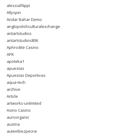
alessiafilippi
Allyspin
Andar Bahar Demo
anglopolishculturalexchange
antartstudios
antartstudios806
Aphrodite Casino
APK
apoteka1
apuestas
Apuestas Deportivas
aqua-tech
archive
Article
artworks-unlimited
Asino Casino
auroorganic
austria
autembezpecne