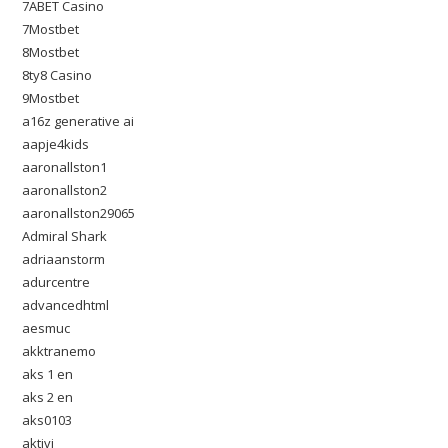
7ABET Casino
7Mostbet
8Mostbet
8ty8 Casino
9Mostbet
a16z generative ai
aapje4kids
aaronallston1
aaronallston2
aaronallston29065
Admiral Shark
adriaanstorm
adurcentre
advancedhtml
aesmuc
akktranemo
aks 1 en
aks 2 en
aks0103
aktivi