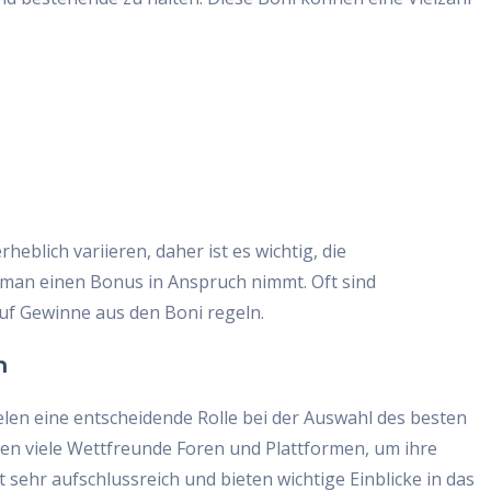
blich variieren, daher ist es wichtig, die
 man einen Bonus in Anspruch nimmt. Oft sind
uf Gewinne aus den Boni regeln.
n
en eine entscheidende Rolle bei der Auswahl des besten
zen viele Wettfreunde Foren und Plattformen, um ihre
 sehr aufschlussreich und bieten wichtige Einblicke in das