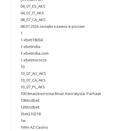
04_07_ES_AKS
04_07_IT_AKS
08_07_CA_AKS
08.07.2026 онлайн казино в россии
1
1-xbeti18034
1-xbetindia
1-xbetindia.com
1-xbetmorocco
10
10_07_AU_AKS
10_07_CA_AKS
10_07_PL_AKS
100 Ilmaiskierrosta Ilman Kierrätystä: Parhaat
10Mostbet
12Mostbet
1bet210218
1w
1Win AZ Casino