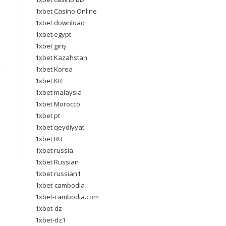
1xbet Casino Online
1xbet download
1xbet egypt
1xbet giriş
1xbet Kazahstan
1xbet Korea
1xbet KR
1xbet malaysia
1xbet Morocco
1xbet pt
1xbet qeydiyyat
1xbet RU
1xbet russia
1xbet Russian
1xbet russian1
1xbet-cambodia
1xbet-cambodia.com
1xbet-dz
1xbet-dz1