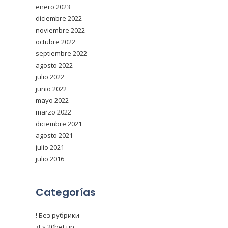
enero 2023
diciembre 2022
noviembre 2022
octubre 2022
septiembre 2022
agosto 2022
julio 2022
junio 2022
mayo 2022
marzo 2022
diciembre 2021
agosto 2021
julio 2021
julio 2016
Categorías
! Без рубрики
¿Es 20bet un