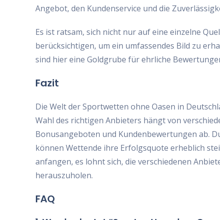
Angebot, den Kundenservice und die Zuverlässigke
Es ist ratsam, sich nicht nur auf eine einzelne Q
berücksichtigen, um ein umfassendes Bild zu erhal
sind hier eine Goldgrube für ehrliche Bewertung
Fazit
Die Welt der Sportwetten ohne Oasen in Deutschla
Wahl des richtigen Anbieters hängt von verschie
Bonusangeboten und Kundenbewertungen ab. Durch
können Wettende ihre Erfolgsquote erheblich steig
anfangen, es lohnt sich, die verschiedenen Anbiet
herauszuholen.
FAQ