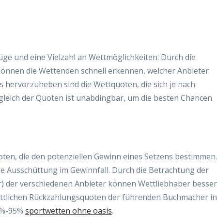
züge und eine Vielzahl an Wettmöglichkeiten. Durch die
önnen die Wettenden schnell erkennen, welcher Anbieter
 hervorzuheben sind die Wettquoten, die sich je nach
gleich der Quoten ist unabdingbar, um die besten Chancen
oten, die den potenziellen Gewinn eines Setzens bestimmen.
re Ausschüttung im Gewinnfall. Durch die Betrachtung der
) der verschiedenen Anbieter können Wettliebhaber besser
nittlichen Rückzahlungsquoten der führenden Buchmacher in
90%-95%
sportwetten ohne oasis
.