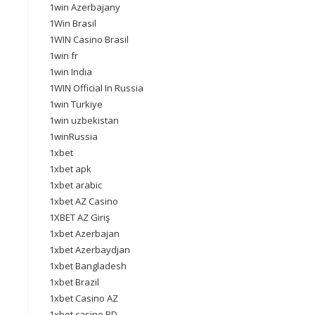
1win Azerbajany
1Win Brasil
1WIN Casino Brasil
1win fr
1win India
1WIN Official In Russia
1win Turkiye
1win uzbekistan
1winRussia
1xbet
1xbet apk
1xbet arabic
1xbet AZ Casino
1XBET AZ Giriş
1xbet Azerbajan
1xbet Azerbaydjan
1xbet Bangladesh
1xbet Brazil
1xbet Casino AZ
1xbet casino BD