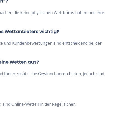
en”?
acher, die keine physischen Wettbüros haben und ihre
es Wettanbieters wichtig?
e und Kundenbewertungen sind entscheidend bei der
eine Wetten aus?
 Ihnen zusätzliche Gewinnchancen bieten, jedoch sind
t, sind Online-Wetten in der Regel sicher.