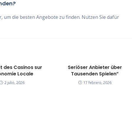
inden?
r, um die besten Angebote zu finden. Nutzen Sie dafür
t des Casinos sur
Seriöser Anbieter über
conomie Locale
Tausenden Spielen”
2 julio, 2026
17 febrero, 2026