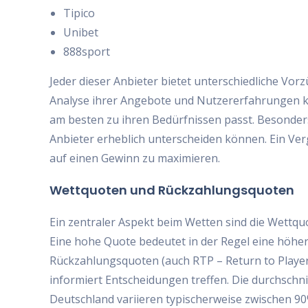
Tipico
Unibet
888sport
Jeder dieser Anbieter bietet unterschiedliche Vor
Analyse ihrer Angebote und Nutzererfahrungen k
am besten zu ihren Bedürfnissen passt. Besonders
Anbieter erheblich unterscheiden können. Ein Ver
auf einen Gewinn zu maximieren.
Wettquoten und Rückzahlungsquoten
Ein zentraler Aspekt beim Wetten sind die Wettqu
Eine hohe Quote bedeutet in der Regel eine höhe
Rückzahlungsquoten (auch RTP – Return to Player
informiert Entscheidungen treffen. Die durchsch
Deutschland variieren typischerweise zwischen 