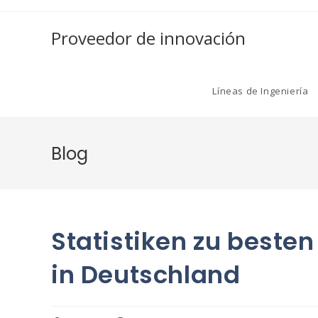
Saltar
al
Proveedor de innovación
contenido
Líneas de Ingeniería
Blog
Statistiken zu beste
in Deutschland