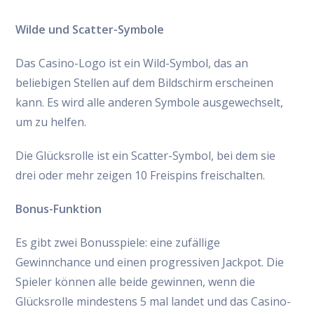
Wilde und Scatter-Symbole
Das Casino-Logo ist ein Wild-Symbol, das an
beliebigen Stellen auf dem Bildschirm erscheinen
kann. Es wird alle anderen Symbole ausgewechselt,
um zu helfen.
Die Glücksrolle ist ein Scatter-Symbol, bei dem sie
drei oder mehr zeigen 10 Freispins freischalten.
Bonus-Funktion
Es gibt zwei Bonusspiele: eine zufällige
Gewinnchance und einen progressiven Jackpot. Die
Spieler können alle beide gewinnen, wenn die
Glücksrolle mindestens 5 mal landet und das Casino-