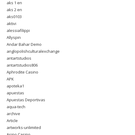
aks 1 en
aks 2 en
aks0103
aktivi
alessiafilippi
Allyspin
Andar Bahar Demo
anglopolishculturalexchange
antartstudios
antartstudios806
Aphrodite Casino
APK
apoteka1
apuestas
Apuestas Deportivas
aqua-tech
archive
Article
artworks-unlimited
Asino Casino