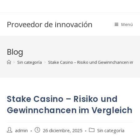
Saltar
al
contenido
Proveedor de innovación
Menú
Blog
>
Sin categoría
>
Stake Casino – Risiko und Gewinnchancen im Ve
Stake Casino – Risiko und
Gewinnchancen im Vergleich
Autor
Publicación
Categoría
admin
26 diciembre, 2025
Sin categoría
de
de
de