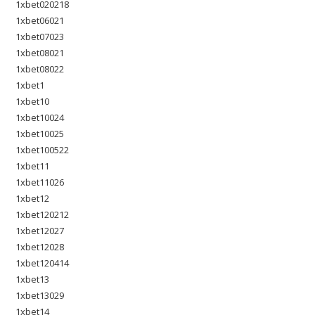
1xbet020218
1xbet06021
1xbet07023
1xbet08021
1xbet08022
1xbet1
1xbet10
1xbet10024
1xbet10025
1xbet100522
1xbet11
1xbet11026
1xbet12
1xbet120212
1xbet12027
1xbet12028
1xbet120414
1xbet13
1xbet13029
1xbet14