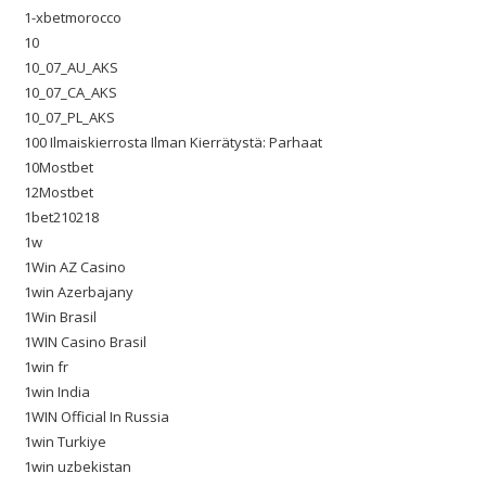
1-xbetmorocco
10
10_07_AU_AKS
10_07_CA_AKS
10_07_PL_AKS
100 Ilmaiskierrosta Ilman Kierrätystä: Parhaat
10Mostbet
12Mostbet
1bet210218
1w
1Win AZ Casino
1win Azerbajany
1Win Brasil
1WIN Casino Brasil
1win fr
1win India
1WIN Official In Russia
1win Turkiye
1win uzbekistan