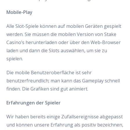
Mobile-Play
Alle Slot-Spiele können auf mobilen Geräten gespielt
werden. Sie müssen die mobilen Version von Stake
Casino’s herunterladen oder über den Web-Browser
laden und dann die Slots auswählen, um sie zu
spielen.
Die mobile Benutzeroberfläche ist sehr
benutzerfreundlich; man kann das Gameplay schnell
finden. Die Grafiken sind gut animiert.
Erfahrungen der Spieler
Wir haben bereits einige Zufallsereignisse abgepasst
und können unsere Erfahrung als positiv bezeichnen,