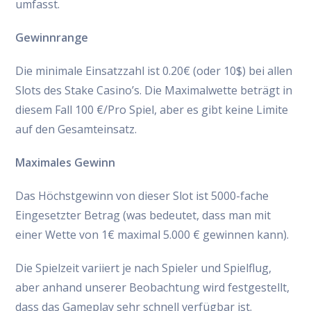
umfasst.
Gewinnrange
Die minimale Einsatzzahl ist 0.20€ (oder 10$) bei allen
Slots des Stake Casino’s. Die Maximalwette beträgt in
diesem Fall 100 €/Pro Spiel, aber es gibt keine Limite
auf den Gesamteinsatz.
Maximales Gewinn
Das Höchstgewinn von dieser Slot ist 5000-fache
Eingesetzter Betrag (was bedeutet, dass man mit
einer Wette von 1€ maximal 5.000 € gewinnen kann).
Die Spielzeit variiert je nach Spieler und Spielflug,
aber anhand unserer Beobachtung wird festgestellt,
dass das Gameplay sehr schnell verfügbar ist.