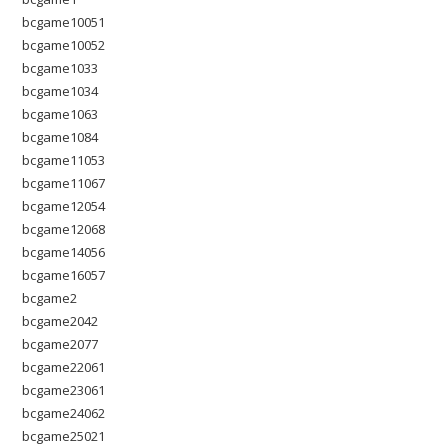
bcgame10051
bcgame10052
bcgame1033
bcgame1034
bcgame1063
bcgame1084
bcgame11053
bcgame11067
bcgame12054
bcgame12068
bcgame14056
bcgame16057
bcgame2
bcgame2042
bcgame2077
bcgame22061
bcgame23061
bcgame24062
bcgame25021