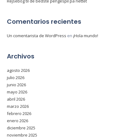
Rejsebog til de bedste pengespil på nettet
Comentarios recientes
Un comentarista de WordPress
en
¡Hola mundo!
Archivos
agosto 2026
julio 2026
junio 2026
mayo 2026
abril 2026
marzo 2026
febrero 2026
enero 2026
diciembre 2025
noviembre 2025