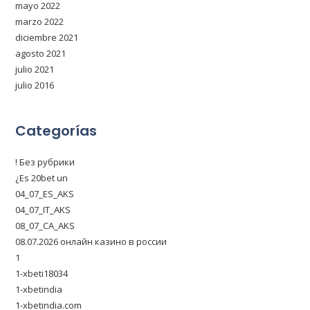
mayo 2022
marzo 2022
diciembre 2021
agosto 2021
julio 2021
julio 2016
Categorías
! Без рубрики
¿Es 20bet un
04_07_ES_AKS
04_07_IT_AKS
08_07_CA_AKS
08.07.2026 онлайн казино в россии
1
1-xbeti18034
1-xbetindia
1-xbetindia.com