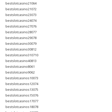
bestslotcasino21064
bestslotcasino21072
bestslotcasino23073
bestslotcasino24074
bestslotcasino27076
bestslotcasino28077
bestslotcasino29078
bestslotcasino30079
bestslotcasino30812
bestslotcasino310710
bestslotcasino40813
bestslotcasino8061
bestslotcasino9062
bestslotcasinos10073
bestslotcasinos12074
bestslotcasinos13075
bestslotcasinos15076
bestslotcasinos17077
bestslotcasinos18078