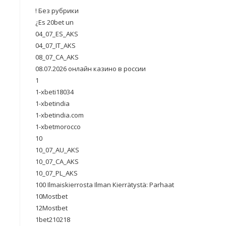
! Без рубрики
¿Es 20bet un
04_07_ES_AKS
04_07_IT_AKS
08_07_CA_AKS
08.07.2026 онлайн казино в россии
1
1-xbeti18034
1-xbetindia
1-xbetindia.com
1-xbetmorocco
10
10_07_AU_AKS
10_07_CA_AKS
10_07_PL_AKS
100 Ilmaiskierrosta Ilman Kierrätystä: Parhaat
10Mostbet
12Mostbet
1bet210218