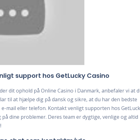
nligt support hos GetLucky Casino
er dit ophold på Online Casino i Danmark, anbefaler vi at 
r til at hjælpe dig på dansk og sikre, at du har den bedste
, e-mail eller telefon. Kontakt venligt supporten hos GetLuc
 på dine problemer. Deres team er dygtige, venlige og altid
!