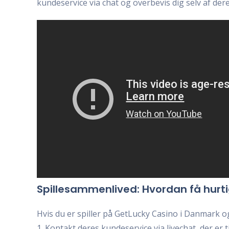
kundeservice via chat og overbevis dig selv af de
Spillesammenlived: Hvordan få hurt
Hvis du er spiller på GetLucky Casino i Danmark o
1. Kontakt deres kundeservice via livechat, der er