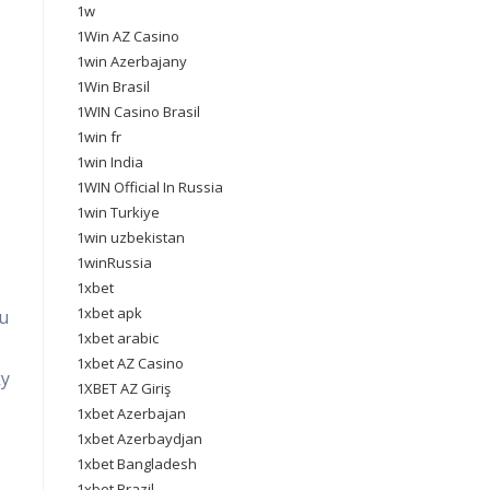
1w
1Win AZ Casino
1win Azerbajany
1Win Brasil
1WIN Casino Brasil
1win fr
1win India
1WIN Official In Russia
1win Turkiye
1win uzbekistan
1winRussia
1xbet
1xbet apk
du
1xbet arabic
1xbet AZ Casino
ky
1XBET AZ Giriş
1xbet Azerbajan
1xbet Azerbaydjan
1xbet Bangladesh
1xbet Brazil