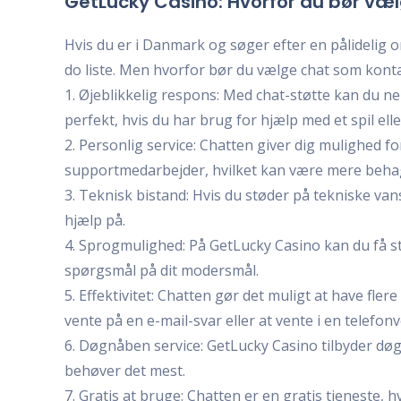
GetLucky Casino: Hvorfor du bør v
Hvis du er i Danmark og søger efter en pålidelig o
do liste. Men hvorfor bør du vælge chat som kont
1. Øjeblikkelig respons: Med chat-støtte kan du ne
perfekt, hvis du har brug for hjælp med et spil el
2. Personlig service: Chatten giver dig mulighed 
supportmedarbejder, hvilket kan være mere behageli
3. Teknisk bistand: Hvis du støder på tekniske va
hjælp på.
4. Sprogmulighed: På GetLucky Casino kan du få stø
spørgsmål på dit modersmål.
5. Effektivitet: Chatten gør det muligt at have fle
vente på en e-mail-svar eller at vente i en telefonv
6. Døgnåben service: GetLucky Casino tilbyder døgn
behøver det mest.
7. Gratis at bruge: Chatten er en gratis tjeneste, 