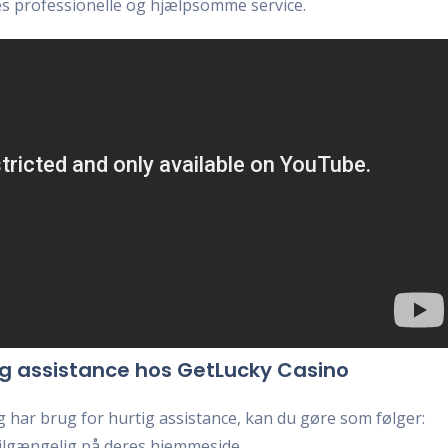
res professionelle og hjælpsomme service.
ig assistance hos GetLucky Casino
g har brug for hurtig assistance, kan du gøre som følger:
 tilgængelig på deres hjemmeside.