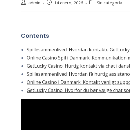
Autor
Publicación
Categoría
admin
14 enero, 2026
Sin categoría
de
de
de
la
la
la
entrada:
entrada:
entrada:
Contents
Spillesammenlived: Hvordan kontakte GetLucky 
Online Casino Spil i Danmark: Kommunikation 
GetLucky Casino: Hurtig kontakt via chat i dans
Spillesammenlived: Hvordan få hurtig assistan
Online Casino i Danmark: Kontakt venligt supp
GetLucky Casino: Hvorfor du bør vælge chat 