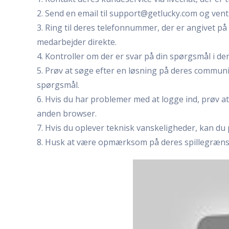
2. Send en email til support@getlucky.com og vent 
3. Ring til deres telefonnummer, der er angivet p
medarbejder direkte.
4. Kontroller om der er svar på din spørgsmål i de
5. Prøv at søge efter en løsning på deres commun
spørgsmål.
6. Hvis du har problemer med at logge ind, prøv a
anden browser.
7. Hvis du oplever teknisk vanskeligheder, kan du
8. Husk at være opmærksom på deres spillegrænser