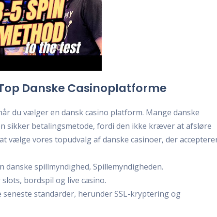
: Top Danske Casinoplatforme
, når du vælger en dansk casino platform. Mange danske
n sikker betalingsmetode, fordi den ikke kræver at afsløre
 at vælge vores topudvalg af danske casinoer, der acceptere
en danske spillmyndighed, Spillemyndigheden.
 slots, bordspil og live casino.
e seneste standarder, herunder SSL-kryptering og