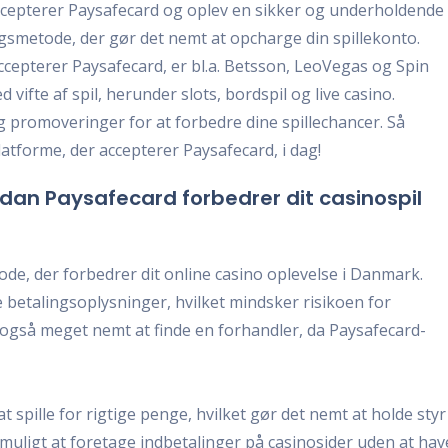
ccepterer Paysafecard og oplev en sikker og underholdende
ngsmetode, der gør det nemt at opcharge din spillekonto.
cepterer Paysafecard, er bl.a. Betsson, LeoVegas og Spin
vifte af spil, herunder slots, bordspil og live casino.
 promoveringer for at forbedre dine spillechancer. Så
tforme, der accepterer Paysafecard, i dag!
an Paysafecard forbedrer dit casinospil
de, der forbedrer dit online casino oplevelse i Danmark.
betalingsoplysninger, hvilket mindsker risikoen for
t også meget nemt at finde en forhandler, da Paysafecard-
t spille for rigtige penge, hvilket gør det nemt at holde styr
 muligt at foretage indbetalinger på casinosider uden at hav