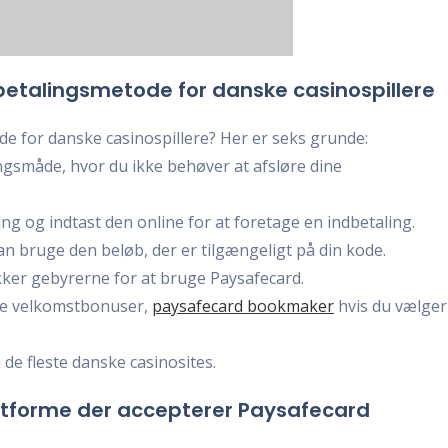
betalingsmetode for danske casinospillere
e for danske casinospillere? Her er seks grunde:
ingsmåde, hvor du ikke behøver at afsløre dine
ng og indtast den online for at foretage en indbetaling.
kan bruge den beløb, der er tilgængeligt på din kode.
kker gebyrerne for at bruge Paysafecard.
rre velkomstbonuser,
paysafecard bookmaker
hvis du vælger
de fleste danske casinosites.
atforme der accepterer Paysafecard