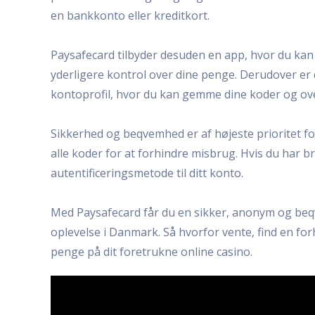
en bankkonto eller kreditkort.
Paysafecard tilbyder desuden en app, hvor du kan 
yderligere kontrol over dine penge. Derudover er 
kontoprofil, hvor du kan gemme dine koder og ove
Sikkerhed og beqvemhed er af højeste prioritet fo
alle koder for at forhindre misbrug. Hvis du har br
autentificeringsmetode til ditt konto.
Med Paysafecard får du en sikker, anonym og beqv
oplevelse i Danmark. Så hvorfor vente, find en forh
penge på dit foretrukne online casino.