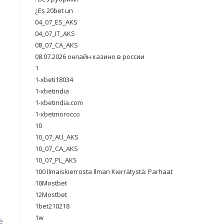
¿Es 20bet un
04_07_ES_AKS
04_07_IT_AKS
08_07_CA_AKS
08.07.2026 онлайн казино в россии
1
1-xbeti18034
1-xbetindia
1-xbetindia.com
1-xbetmorocco
10
10_07_AU_AKS
10_07_CA_AKS
10_07_PL_AKS
100 Ilmaiskierrosta Ilman Kierrätystä: Parhaat
10Mostbet
12Mostbet
1bet210218
1w
e