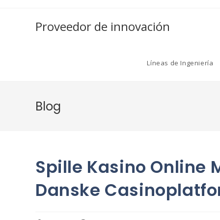
Saltar
al
Proveedor de innovación
contenido
Líneas de Ingeniería
Blog
Spille Kasino Online
Danske Casinoplatf