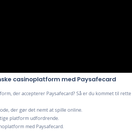
anske casinoplatform med Paysafecard
form, der accepterer Paysafecard? Så er du kommet til rette
e, der gør det nemt at spille online.
ige platform udfordrende.
sinoplatform med Paysafecard.