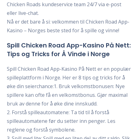
Chicken Roads kundeservice team 24/7 via e-post
eller live-chat.
Nå er det bare å si: velkommen til Chicken Road App-
Kasino – Norges beste sted for å spille og vinne!
Spill Chicken Road App-Kasino På Nett:
Tips og Tricks for Å Vinde i Norge
Spill Chicken Road App-Kasino På Nett er en populær
spilleplattform i Norge. Her er 8 tips og tricks for å
øke din seierchance:1. Bruk velkomstbonusen: Nye
spillere kan ofte få en velkomstbonus. Gjør maximal
bruk av denne for å øke dine innskudd.
2. Forstå spilleautomatene: Ta tid til å forstå
spilleautomatene før du setter inn penger. Les
reglene og forstå symbolene.
3. Spill med lite: Spill med en liten del av ditt saldo. Slik