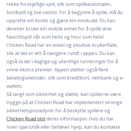
rekke forskjellige spill, slik som spilleautomater,
bordspill og live-casino. For å begynne å spille, må du
opprette ein konto og gjøre ein innskudd. Du kan
deretter bruke ein mobile enhet for å spille dine
favorittspill når som helst og hvor som helst.
Chicken Road har en enkel og intuitive brukerflate,
slik at det er lett å navigere rundt i appen. Du kan
også ta del i daglige og ukentlige turneringer for å
vinne ekstra premier. Appen støtter også flere
betalingsmetoder, slik som kreditkort, nettbank og e-
wallets.
Så langt som sikkerhet og støtte, kan spillerne være
trygge på at Chicken Road har implementert strenge
sikkerhetsprosedyrer for å beskytte spillere og
Chicken Road slot
deres informasjon. Hvis du har
noen spørsmål eller behøver hjelp, kan du kontakte