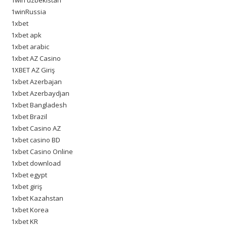
1win uzbekistan
1winRussia
1xbet
1xbet apk
1xbet arabic
1xbet AZ Casino
1XBET AZ Giriş
1xbet Azerbajan
1xbet Azerbaydjan
1xbet Bangladesh
1xbet Brazil
1xbet Casino AZ
1xbet casino BD
1xbet Casino Online
1xbet download
1xbet egypt
1xbet giriş
1xbet Kazahstan
1xbet Korea
1xbet KR