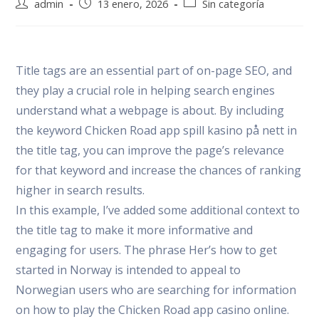
Autor
Publicación
Categoría
admin
13 enero, 2026
Sin categoría
de
de
de
la
la
la
entrada:
entrada:
entrada:
Title tags are an essential part of on-page SEO, and
they play a crucial role in helping search engines
understand what a webpage is about. By including
the keyword Chicken Road app spill kasino på nett in
the title tag, you can improve the page’s relevance
for that keyword and increase the chances of ranking
higher in search results.
In this example, I’ve added some additional context to
the title tag to make it more informative and
engaging for users. The phrase Her’s how to get
started in Norway is intended to appeal to
Norwegian users who are searching for information
on how to play the Chicken Road app casino online.