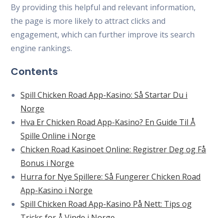
By providing this helpful and relevant information,
the page is more likely to attract clicks and
engagement, which can further improve its search
engine rankings.
Contents
Spill Chicken Road App-Kasino: Så Startar Du i
Norge
Hva Er Chicken Road App-Kasino? En Guide Til Å
Spille Online i Norge
Chicken Road Kasinoet Online: Registrer Deg og Få
Bonus i Norge
Hurra for Nye Spillere: Så Fungerer Chicken Road
App-Kasino i Norge
Spill Chicken Road App-Kasino På Nett: Tips og
Tricks for Å Vinde i Norge