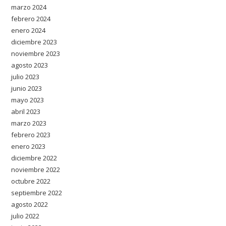
marzo 2024
febrero 2024
enero 2024
diciembre 2023
noviembre 2023
agosto 2023
julio 2023
junio 2023
mayo 2023
abril 2023
marzo 2023
febrero 2023
enero 2023
diciembre 2022
noviembre 2022
octubre 2022
septiembre 2022
agosto 2022
julio 2022