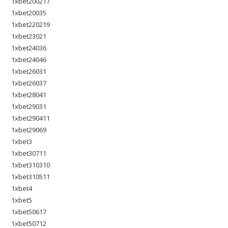
1xbet200217
1xbet20035
1xbet220219
1xbet23021
1xbet24036
1xbet24046
1xbet26031
1xbet26037
1xbet28041
1xbet29031
1xbet290411
1xbet29069
1xbet3
1xbet30711
1xbet310310
1xbet310511
1xbet4
1xbet5
1xbet50617
1xbet50712