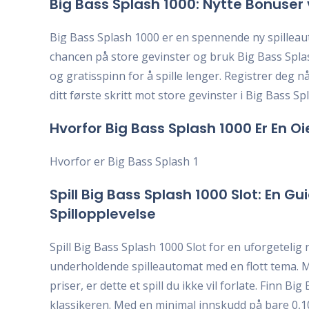
Big Bass Splash 1000: Nytte Bonuser 
Big Bass Splash 1000 er en spennende ny spilleauto
chancen på store gevinster og bruk Big Bass Spla
og gratisspinn for å spille lenger. Registrer deg n
ditt første skritt mot store gevinster i Big Bass Sp
Hvorfor Big Bass Splash 1000 Er En Oi
Hvorfor er Big Bass Splash 1
Spill Big Bass Splash 1000 Slot: En G
Spillopplevelse
Spill Big Bass Splash 1000 Slot for en uforgetelig
underholdende spilleautomat med en flott tema. 
priser, er dette et spill du ikke vil forlate. Finn 
klassikeren. Med en minimal innskudd på bare 0,10 