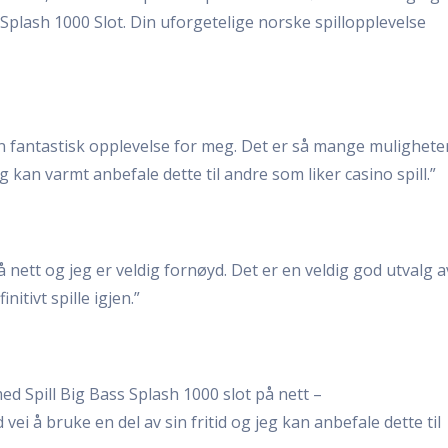
plash 1000 Slot. Din uforgetelige norske spillopplevelse
 en fantastisk opplevelse for meg. Det er så mange mulighete
g kan varmt anbefale dette til andre som liker casino spill.”
å nett og jeg er veldig fornøyd. Det er en veldig god utvalg a
nitivt spille igjen.”
ed Spill Big Bass Splash 1000 slot på nett –
ei å bruke en del av sin fritid og jeg kan anbefale dette til