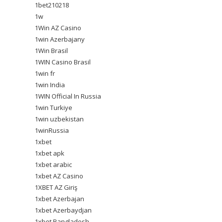
1bet210218
1w
1Win AZ Casino
1win Azerbajany
1Win Brasil
1WIN Casino Brasil
1win fr
1win India
1WIN Official In Russia
1win Turkiye
1win uzbekistan
1winRussia
1xbet
1xbet apk
1xbet arabic
1xbet AZ Casino
1XBET AZ Giriş
1xbet Azerbajan
1xbet Azerbaydjan
1xbet Bangladesh