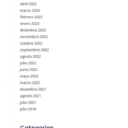
abril 2023
marzo 2023
febrero 2023
enero 2023
diciembre 2022
noviembre 2022
octubre 2022
septiembre 2022
agosto 2022
julio 2022
junio 2022
mayo 2022
marzo 2022
diciembre 2021
agosto 2021
julio 2021
julio 2016
Categorías