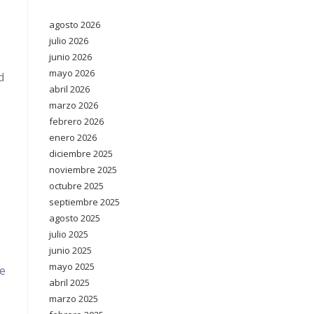
agosto 2026
julio 2026
junio 2026
mayo 2026
d
abril 2026
marzo 2026
febrero 2026
enero 2026
diciembre 2025
noviembre 2025
octubre 2025
septiembre 2025
agosto 2025
julio 2025
junio 2025
mayo 2025
re
abril 2025
marzo 2025