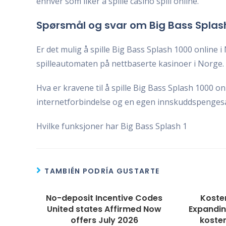
enhver som liker å spille casino spill online.”
Spørsmål og svar om Big Bass Splas
Er det mulig å spille Big Bass Splash 1000 online
spilleautomaten på nettbaserte kasinoer i Norge.
Hva er kravene til å spille Big Bass Splash 1000 on
internetforbindelse og en egen innskuddspengesak
Hvilke funksjoner har Big Bass Splash 1
TAMBIÉN PODRÍA GUSTARTE
No-deposit Incentive Codes
Koste
United states Affirmed Now
Expandin
offers July 2026
kosten