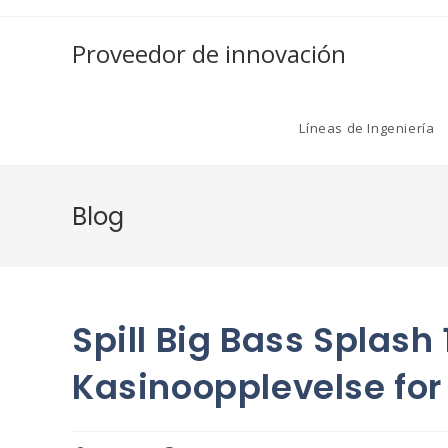
Saltar
al
Proveedor de innovación
contenido
Líneas de Ingeniería
Blog
Spill Big Bass Splash 
Kasinoopplevelse fo