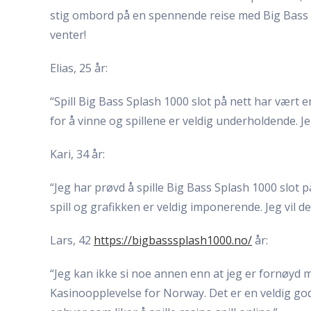
stig ombord på en spennende reise med Big Bass S
venter!
Elias, 25 år:
“Spill Big Bass Splash 1000 slot på nett har vært
for å vinne og spillene er veldig underholdende. Je
Kari, 34 år:
“Jeg har prøvd å spille Big Bass Splash 1000 slot p
spill og grafikken er veldig imponerende. Jeg vil defi
Lars, 42
https://bigbasssplash1000.no/
år:
“Jeg kan ikke si noe annen enn at jeg er fornøyd m
Kasinoopplevelse for Norway. Det er en veldig god v