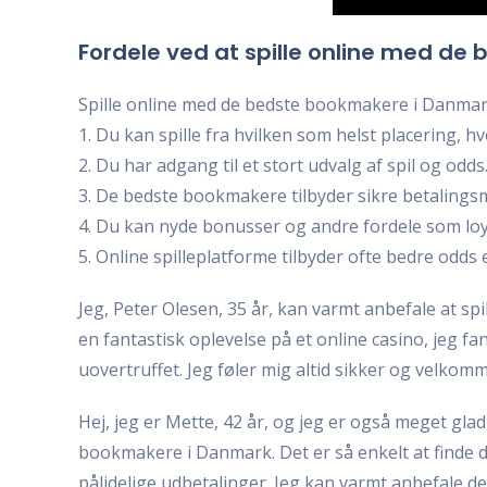
Fordele ved at spille online med d
Spille online med de bedste bookmakere i Danmar
1. Du kan spille fra hvilken som helst placering, hv
2. Du har adgang til et stort udvalg af spil og odds
3. De bedste bookmakere tilbyder sikre betalings
4. Du kan nyde bonusser og andre fordele som loya
5. Online spilleplatforme tilbyder ofte bedre odds 
Jeg, Peter Olesen, 35 år, kan varmt anbefale at s
en fantastisk oplevelse på et online casino, jeg f
uovertruffet. Jeg føler mig altid sikker og velkomme
Hej, jeg er Mette, 42 år, og jeg er også meget gla
bookmakere i Danmark. Det er så enkelt at finde d
pålidelige udbetalinger. Jeg kan varmt anbefale dett