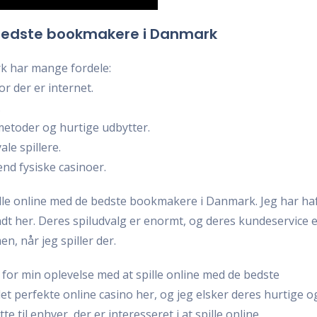
e bedste bookmakere i Danmark
k har mange fordele:
or der er internet.
.
metoder og hurtige udbytter.
le spillere.
end fysiske casinoer.
pille online med de bedste bookmakere i Danmark. Jeg har ha
andt her. Deres spiludvalg er enormt, og deres kundeservice 
n, når jeg spiller der.
d for min oplevelse med at spille online med de bedste
et perfekte online casino her, og jeg elsker deres hurtige o
e til enhver, der er interesseret i at spille online.