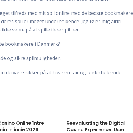
eget tilfreds med mit spil online med de bedste bookmakere
deres spil er meget underholdende. Jeg føler mig altid
e vente på at spille flere spil her.
dste bookmakere i Danmark?
de og sikre spilmuligheder.
an du være sikker på at have en fair og underholdende
asino Online între
Reevaluating the Digital
ia in iunie 2026
Casino Experience: User