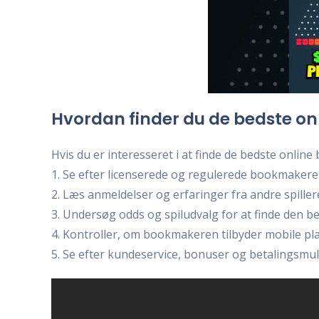
Hvordan finder du de bedste o
Hvis du er interesseret i at finde de bedste onlin
1. Se efter licenserede og regulerede bookmakere
2. Læs anmeldelser og erfaringer fra andre spiller
3. Undersøg odds og spiludvalg for at finde den be
4. Kontroller, om bookmakeren tilbyder mobile pl
5. Se efter kundeservice, bonuser og betalingsmuli