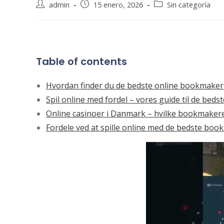
Autor
Publicación
Categoría
admin
15 enero, 2026
Sin categoría
de
de
de
la
la
la
entrada:
entrada:
entrada:
Table of contents
Hvordan finder du de bedste online bookmaker
Spil online med fordel – vores guide til de bed
Online casinoer i Danmark – hvilke bookmakere 
Fordele ved at spille online med de bedste bo