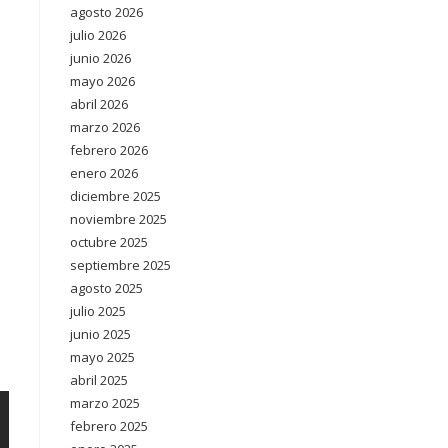
agosto 2026
julio 2026
junio 2026
mayo 2026
abril 2026
marzo 2026
febrero 2026
enero 2026
diciembre 2025
noviembre 2025
octubre 2025
septiembre 2025
agosto 2025
julio 2025
junio 2025
mayo 2025
abril 2025
marzo 2025
febrero 2025