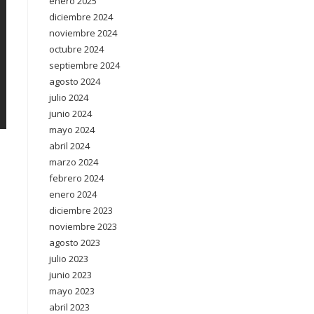
enero 2025
diciembre 2024
noviembre 2024
octubre 2024
septiembre 2024
agosto 2024
julio 2024
junio 2024
mayo 2024
abril 2024
marzo 2024
febrero 2024
enero 2024
diciembre 2023
noviembre 2023
agosto 2023
julio 2023
junio 2023
mayo 2023
abril 2023