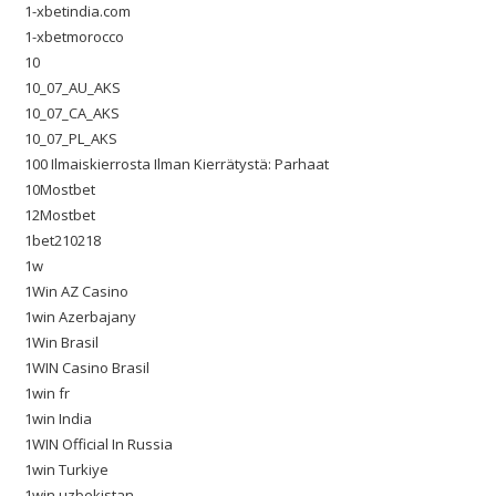
1-xbetindia.com
1-xbetmorocco
10
10_07_AU_AKS
10_07_CA_AKS
10_07_PL_AKS
100 Ilmaiskierrosta Ilman Kierrätystä: Parhaat
10Mostbet
12Mostbet
1bet210218
1w
1Win AZ Casino
1win Azerbajany
1Win Brasil
1WIN Casino Brasil
1win fr
1win India
1WIN Official In Russia
1win Turkiye
1win uzbekistan