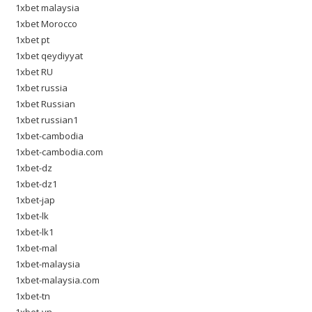
1xbet malaysia
1xbet Morocco
1xbet pt
1xbet qeydiyyat
1xbet RU
1xbet russia
1xbet Russian
1xbet russian1
1xbet-cambodia
1xbet-cambodia.com
1xbet-dz
1xbet-dz1
1xbet-jap
1xbet-lk
1xbet-lk1
1xbet-mal
1xbet-malaysia
1xbet-malaysia.com
1xbet-tn
1xbet-vn