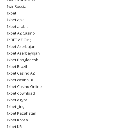
1winRussia
1xbet
1xbet apk
1xbet arabic
1xbet AZ Casino
1XBET AZ Giriş
1xbet Azerbajan
1xbet Azerbaydjan
1xbet Bangladesh
1xbet Brazil
1xbet Casino AZ
1xbet casino BD
1xbet Casino Online
1xbet download
1xbet egypt
1xbet giriş
1xbet Kazahstan
1xbet Korea
1xbet KR