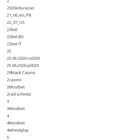
2
2020educacao
21_06_en_PB
22_07_US
22bet
22Bet BD
22bet IT
25
25.06.2026 ru0263
25.06.2026-p0020
29black Casino
2casino
2Mostbet
2rad-schmitz
3
3Mostbet
4
4Mostbet
4wheelplay
5