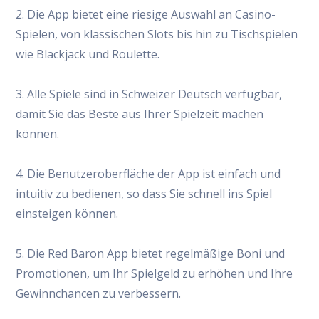
2. Die App bietet eine riesige Auswahl an Casino-
Spielen, von klassischen Slots bis hin zu Tischspielen
wie Blackjack und Roulette.
3. Alle Spiele sind in Schweizer Deutsch verfügbar,
damit Sie das Beste aus Ihrer Spielzeit machen
können.
4. Die Benutzeroberfläche der App ist einfach und
intuitiv zu bedienen, so dass Sie schnell ins Spiel
einsteigen können.
5. Die Red Baron App bietet regelmäßige Boni und
Promotionen, um Ihr Spielgeld zu erhöhen und Ihre
Gewinnchancen zu verbessern.