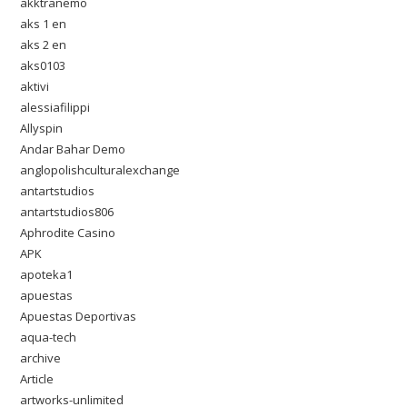
akktranemo
aks 1 en
aks 2 en
aks0103
aktivi
alessiafilippi
Allyspin
Andar Bahar Demo
anglopolishculturalexchange
antartstudios
antartstudios806
Aphrodite Casino
APK
apoteka1
apuestas
Apuestas Deportivas
aqua-tech
archive
Article
artworks-unlimited