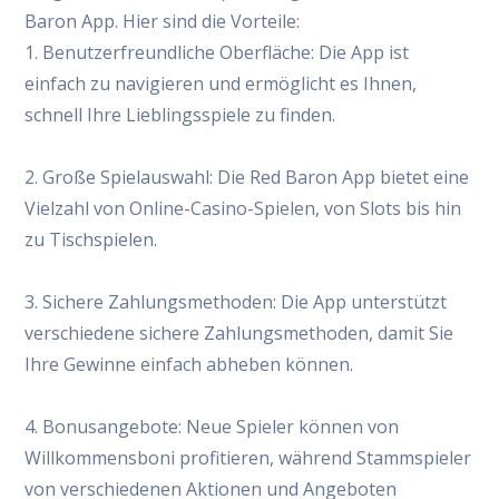
Baron App. Hier sind die Vorteile:
1. Benutzerfreundliche Oberfläche: Die App ist
einfach zu navigieren und ermöglicht es Ihnen,
schnell Ihre Lieblingsspiele zu finden.
2. Große Spielauswahl: Die Red Baron App bietet eine
Vielzahl von Online-Casino-Spielen, von Slots bis hin
zu Tischspielen.
3. Sichere Zahlungsmethoden: Die App unterstützt
verschiedene sichere Zahlungsmethoden, damit Sie
Ihre Gewinne einfach abheben können.
4. Bonusangebote: Neue Spieler können von
Willkommensboni profitieren, während Stammspieler
von verschiedenen Aktionen und Angeboten