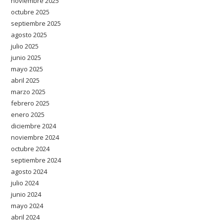
noviembre 2025
octubre 2025
septiembre 2025
agosto 2025
julio 2025
junio 2025
mayo 2025
abril 2025
marzo 2025
febrero 2025
enero 2025
diciembre 2024
noviembre 2024
octubre 2024
septiembre 2024
agosto 2024
julio 2024
junio 2024
mayo 2024
abril 2024