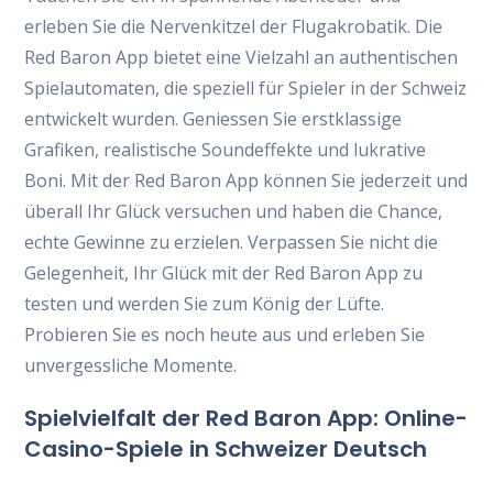
erleben Sie die Nervenkitzel der Flugakrobatik. Die
Red Baron App bietet eine Vielzahl an authentischen
Spielautomaten, die speziell für Spieler in der Schweiz
entwickelt wurden. Geniessen Sie erstklassige
Grafiken, realistische Soundeffekte und lukrative
Boni. Mit der Red Baron App können Sie jederzeit und
überall Ihr Glück versuchen und haben die Chance,
echte Gewinne zu erzielen. Verpassen Sie nicht die
Gelegenheit, Ihr Glück mit der Red Baron App zu
testen und werden Sie zum König der Lüfte.
Probieren Sie es noch heute aus und erleben Sie
unvergessliche Momente.
Spielvielfalt der Red Baron App: Online-
Casino-Spiele in Schweizer Deutsch