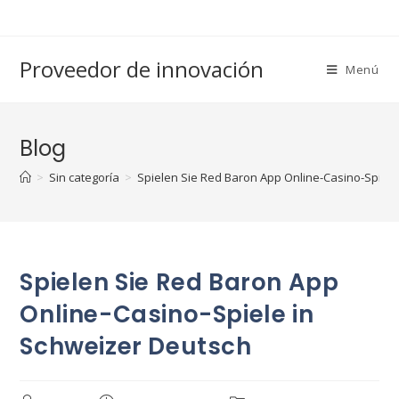
Saltar
al
contenido
Proveedor de innovación
Menú
Blog
>
Sin categoría
>
Spielen Sie Red Baron App Online-Casino-Spiele
Spielen Sie Red Baron App
Online-Casino-Spiele in
Schweizer Deutsch