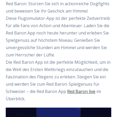
Red Baron. Stürzen Sie sich in actionreiche Dogfights
und beweisen Sie Ihr Geschick am Himmel.
Diese Flugsimulator-App ist der perfekte Zeitvertreib
für alle Fans von Action und Abenteuer. Laden Sie die
Red Baron App noch heute herunter und erleben Sie
Spielgenuss auf höchstem Niveau. Genießen Sie
unvergessliche Stunden am Himmel und werden Sie
zum Herrscher der Lüfte.
Die Red Baron App ist die perfekte Möglichkeit, um in
die Welt des Ersten Weltkriegs einzutauchen und die
Faszination des Fliegens zu erleben. Steigen Sie ein
und werden Sie zum Red Baron. Spielgenuss für
Schweizer – die Red Baron App
Red Baron live
im
Überblick.