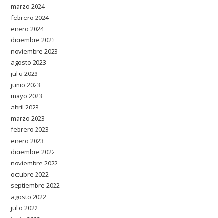
marzo 2024
febrero 2024
enero 2024
diciembre 2023
noviembre 2023
agosto 2023
julio 2023
junio 2023
mayo 2023
abril 2023
marzo 2023
febrero 2023
enero 2023
diciembre 2022
noviembre 2022
octubre 2022
septiembre 2022
agosto 2022
julio 2022