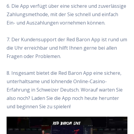
6. Die App verfügt über eine sichere und zuverlässige
Zahlungsmethode, mit der Sie schnell und einfach
Ein- und Auszahlungen vornehmen können.
7. Der Kundensupport der Red Baron App ist rund um
die Uhr erreichbar und hilft Ihnen gerne bei allen
Fragen oder Problemen.
8. Insgesamt bietet die Red Baron App eine sichere,
unterhaltsame und lohnende Online-Casino-
Erfahrung in Schweizer Deutsch. Worauf warten Sie
also noch? Laden Sie die App noch heute herunter
und beginnen Sie zu spielen!