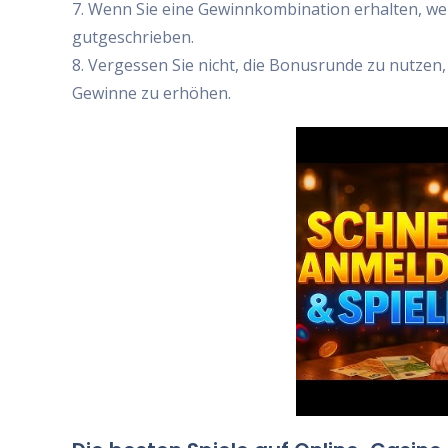
7. Wenn Sie eine Gewinnkombination erhalten, w
gutgeschrieben.
8. Vergessen Sie nicht, die Bonusrunde zu nutzen
Gewinne zu erhöhen.