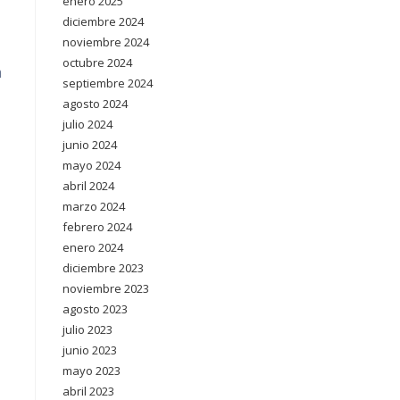
enero 2025
diciembre 2024
noviembre 2024
octubre 2024
m
septiembre 2024
agosto 2024
julio 2024
junio 2024
mayo 2024
abril 2024
marzo 2024
febrero 2024
enero 2024
diciembre 2023
noviembre 2023
agosto 2023
julio 2023
junio 2023
mayo 2023
abril 2023