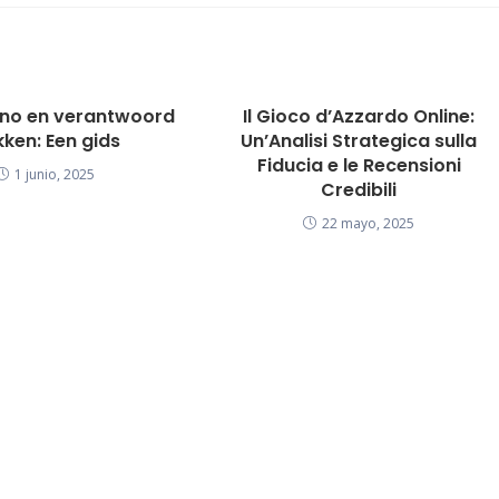
ino en verantwoord
Il Gioco d’Azzardo Online:
ken: Een gids
Un’Analisi Strategica sulla
Fiducia e le Recensioni
1 junio, 2025
Credibili
22 mayo, 2025