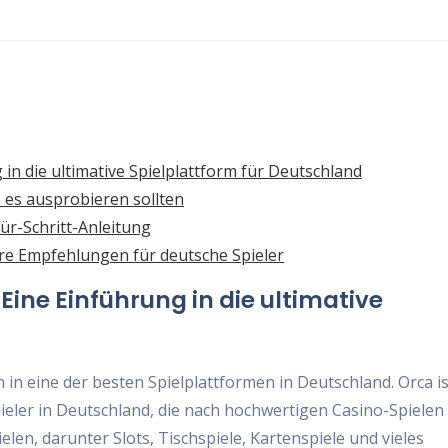
 in die ultimative Spielplattform für Deutschland
 es ausprobieren sollten
für-Schritt-Anleitung
ere Empfehlungen für deutsche Spieler
Eine Einführung in die ultimative
 in eine der besten Spielplattformen in Deutschland. Orca is
ieler in Deutschland, die nach hochwertigen Casino-Spielen
elen, darunter Slots, Tischspiele, Kartenspiele und vieles