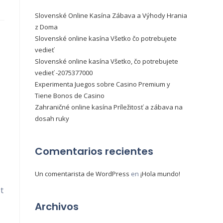
Slovenské Online Kasína Zábava a Výhody Hrania
z Doma
Slovenské online kasína Všetko čo potrebujete
vedieť
Slovenské online kasína Všetko, čo potrebujete
vedieť -2075377000
Experimenta Juegos sobre Casino Premium y
Tiene Bonos de Casino
Zahraničné online kasína Príležitosť a zábava na
dosah ruky
Comentarios recientes
Un comentarista de WordPress
en
¡Hola mundo!
t
Archivos