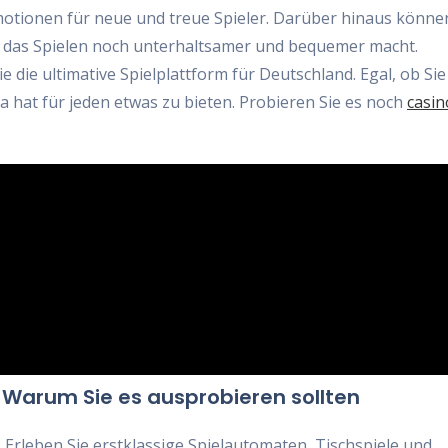
otionen für neue und treue Spieler. Darüber hinaus könne
as das Spielen noch unterhaltsamer und bequemer macht.
e die ultimative Spielplattform für Deutschland. Egal, ob Sie
ca hat für jeden etwas zu bieten. Probieren Sie es noch
casin
: Warum Sie es ausprobieren sollten
: Erleben Sie erstklassige Spielautomaten, Tischspiele und