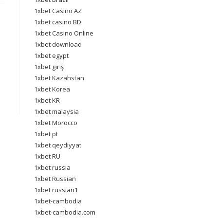
1xbet Casino AZ
1xbet casino BD
1xbet Casino Online
1xbet download
1xbet egypt
1xbet giriş
1xbet Kazahstan
1xbet Korea
1xbet KR
1xbet malaysia
1xbet Morocco
1xbet pt
1xbet qeydiyyat
1xbet RU
1xbet russia
1xbet Russian
1xbet russian1
1xbet-cambodia
1xbet-cambodia.com