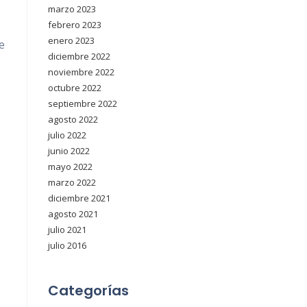
marzo 2023
febrero 2023
enero 2023
e
diciembre 2022
noviembre 2022
octubre 2022
septiembre 2022
agosto 2022
julio 2022
junio 2022
mayo 2022
marzo 2022
diciembre 2021
agosto 2021
julio 2021
julio 2016
Categorías