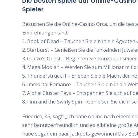
Die besten Spiele auf Online-Casin
Spieler
Besuchen Sie die Online-Casino Orca, um die best
Empfehlungen sind:
1. Book of Dead – Tauchen Sie ein in ein Ägypte
2. Starburst – Genießen Sie die funkelnden Juwele
3. Gonzo’s Quest – Begleiten Sie Gonzo auf sei
4. Mega Moolah – Werden Sie zum Millionär mit di
5. Thunderstruck II – Erleben Sie die Macht der n
6. Immortal Romance – Tauchen Sie ein in die Wel
7. Aloha! Cluster Pays – Entspannen Sie sich auf
8. Finn and the Swirly Spin – Genießen Sie die ir
Friedrich, 45, sagt: „Ich habe online nach einem n
sehr benutzerfreundlich und es gibt eine große Au
habe sogar ein paar Jackpots gewonnen! Das Beste