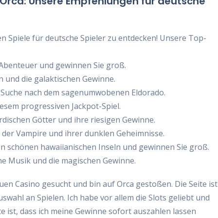
o Orca: Unsere Empfehlungen für deutsche
en Spiele für deutsche Spieler zu entdecken! Unsere Top-
n-Abenteuer und gewinnen Sie groß.
n und die galaktischen Gewinne.
ner Suche nach dem sagenumwobenen Eldorado.
esem progressiven Jackpot-Spiel.
ordischen Götter und ihre riesigen Gewinne.
t der Vampire und ihrer dunklen Geheimnisse.
 den schönen hawaiianischen Inseln und gewinnen Sie groß.
ische Musik und die magischen Gewinne.
euen Casino gesucht und bin auf Orca gestoßen. Die Seite ist
swahl an Spielen. Ich habe vor allem die Slots geliebt und
 ist, dass ich meine Gewinne sofort auszahlen lassen