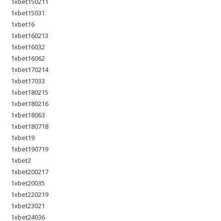
1xbet150211
1xbet15031
1xbet16
1xbet160213
1xbet16032
1xbet16062
1xbet170214
1xbet17033
1xbet180215
1xbet180216
1xbet18063
1xbet180718
1xbet19
1xbet190719
1xbet2
1xbet200217
1xbet20035
1xbet220219
1xbet23021
1xbet24036