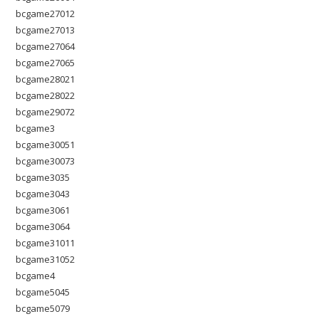
bcgame27012
bcgame27013
bcgame27064
bcgame27065
bcgame28021
bcgame28022
bcgame29072
bcgame3
bcgame30051
bcgame30073
bcgame3035
bcgame3043
bcgame3061
bcgame3064
bcgame31011
bcgame31052
bcgame4
bcgame5045
bcgame5079