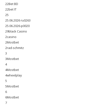
22Bet BD
22bet IT
25
25.06.2026 ru0263
25.06.2026-p0020
29black Casino
2casino
2Mostbet
2rad-schmitz
3
3Mostbet
4
4Mostbet
4wheelplay
5
5Mostbet
6
6Mostbet
7