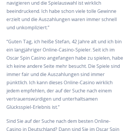
navigieren und die Spielauswahl ist wirklich
beeindruckend. Ich habe schon viele tolle Gewinne
erzielt und die Auszahlungen waren immer schnell
und unkompliziert.”
“Guten Tag, ich heiße Stefan, 42 Jahre alt und ich bin
ein langjähriger Online-Casino-Spieler. Seit ich im
Oscar Spin Casino angefangen habe zu spielen, habe
ich keine andere Seite mehr besucht. Die Spiele sind
immer fair und die Auszahlungen sind immer
pünktlich. Ich kann dieses Online-Casino wirklich
jedem empfehlen, der auf der Suche nach einem
vertrauenswürdigen und unterhaltsamen
Glücksspiel-Erlebnis ist.”
Sind Sie auf der Suche nach dem besten Online-
Casino in Deutschland? Dann sind Sie im Oscar Spin