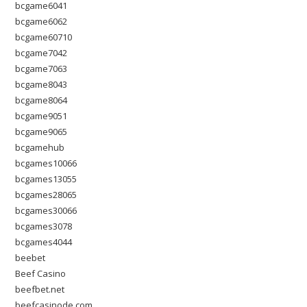
bcgame6041
bcgame6062
bcgame60710
bcgame7042
bcgame7063
bcgame8043
bcgame8064
bcgame9051
bcgame9065
bcgamehub
bcgames10066
bcgames13055
bcgames28065
bcgames30066
bcgames3078
bcgames4044
beebet
Beef Casino
beefbet.net
beefcasinode.com