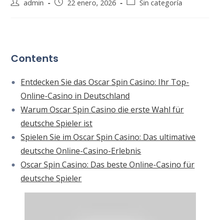
Autor
Publicación
Categoría
admin
22 enero, 2026
Sin categoría
de
de
de
la
la
la
entrada:
entrada:
entrada:
Contents
Entdecken Sie das Oscar Spin Casino: Ihr Top-
Online-Casino in Deutschland
Warum Oscar Spin Casino die erste Wahl für
deutsche Spieler ist
Spielen Sie im Oscar Spin Casino: Das ultimative
deutsche Online-Casino-Erlebnis
Oscar Spin Casino: Das beste Online-Casino für
deutsche Spieler