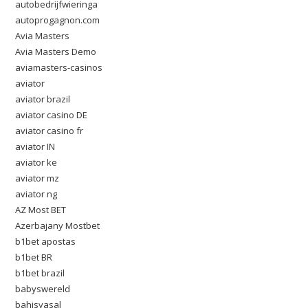
autobedrijfwieringa
autoprogagnon.com
Avia Masters
Avia Masters Demo
aviamasters-casinos
aviator
aviator brazil
aviator casino DE
aviator casino fr
aviator IN
aviator ke
aviator mz
aviator ng
AZ Most BET
Azerbajany Mostbet
b1bet apostas
b1bet BR
b1bet brazil
babyswereld
bahisyasal