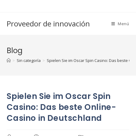
Saltar
al
contenido
Proveedor de innovación
Menú
Blog
>
Sin categoría
>
Spielen Sie im Oscar Spin Casino: Das beste On
Spielen Sie im Oscar Spin
Casino: Das beste Online-
Casino in Deutschland