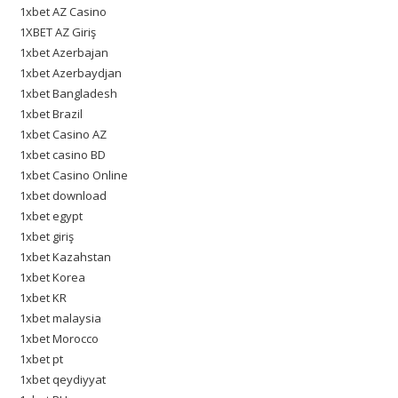
1xbet AZ Casino
1XBET AZ Giriş
1xbet Azerbajan
1xbet Azerbaydjan
1xbet Bangladesh
1xbet Brazil
1xbet Casino AZ
1xbet casino BD
1xbet Casino Online
1xbet download
1xbet egypt
1xbet giriş
1xbet Kazahstan
1xbet Korea
1xbet KR
1xbet malaysia
1xbet Morocco
1xbet pt
1xbet qeydiyyat