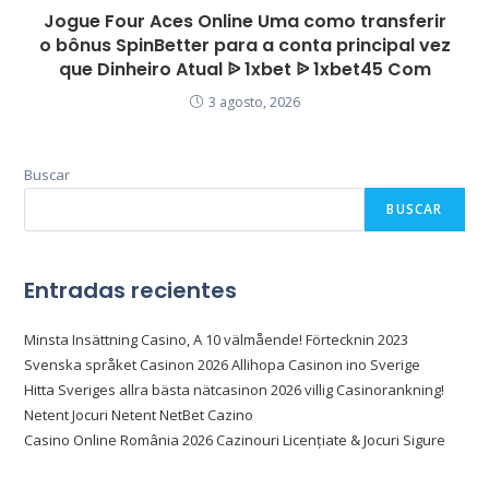
Jogue Four Aces Online Uma como transferir
o bônus SpinBetter para a conta principal vez
que Dinheiro Atual ᐉ 1xbet ᐉ 1xbet45 Com
3 agosto, 2026
Buscar
BUSCAR
Entradas recientes
Minsta Insättning Casino, A 10 välmående! Förtecknin 2023
Svenska språket Casinon 2026 Allihopa Casinon ino Sverige
Hitta Sveriges allra bästa nätcasinon 2026 villig Casinorankning!
Netent Jocuri Netent NetBet Cazino
Casino Online România 2026 Cazinouri Licențiate & Jocuri Sigure