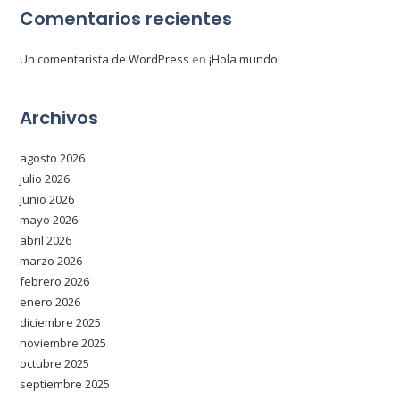
Comentarios recientes
Un comentarista de WordPress
en
¡Hola mundo!
Archivos
agosto 2026
julio 2026
junio 2026
mayo 2026
abril 2026
marzo 2026
febrero 2026
enero 2026
diciembre 2025
noviembre 2025
octubre 2025
septiembre 2025