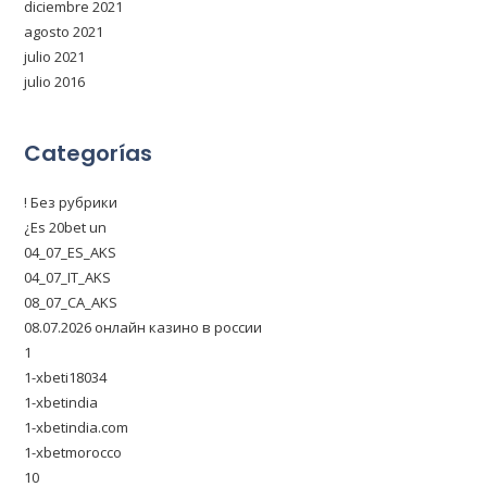
diciembre 2021
agosto 2021
julio 2021
julio 2016
Categorías
! Без рубрики
¿Es 20bet un
04_07_ES_AKS
04_07_IT_AKS
08_07_CA_AKS
08.07.2026 онлайн казино в россии
1
1-xbeti18034
1-xbetindia
1-xbetindia.com
1-xbetmorocco
10