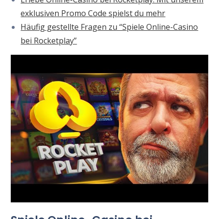
exklusiven Promo Code spielst du mehr
Häufig gestellte Fragen zu “Spiele Online-Casino
bei Rocketplay”