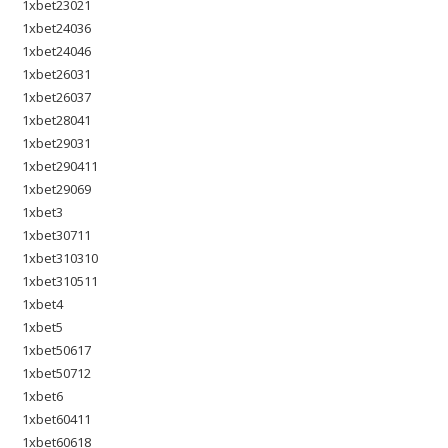
1xbet23021
1xbet24036
1xbet24046
1xbet26031
1xbet26037
1xbet28041
1xbet29031
1xbet290411
1xbet29069
1xbet3
1xbet30711
1xbet310310
1xbet310511
1xbet4
1xbet5
1xbet50617
1xbet50712
1xbet6
1xbet60411
1xbet60618