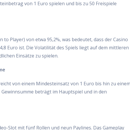
einbetrag von 1 Euro spielen und bis zu 50 Freispiele
 to Player) von etwa 95,2%, was bedeutet, dass der Casino
8 Euro ist. Die Volatilität des Spiels liegt auf dem mittleren
lichen Einsätze zu spielen.
mme
eicht von einem Mindesteinsatz von 1 Euro bis hin zu eine
e Gewinnsumme beträgt im Hauptspiel und in den
deo-Slot mit fünf Rollen und neun Paylines. Das Gameplay