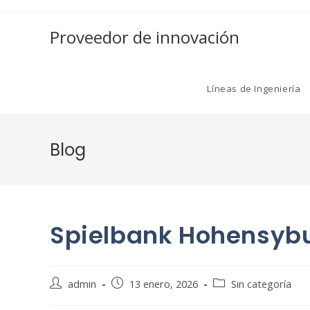
Saltar
al
Proveedor de innovación
contenido
Líneas de Ingeniería
Blog
Spielbank Hohensyb
Autor
Publicación
Categoría
admin
13 enero, 2026
Sin categoría
de
de
de