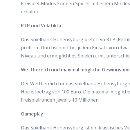
Freispiel-Modus können Spieler mit einem Mindest
erhalten.
RTP und Volatilität
Das Spielbank Hohensyburg bietet ein RTP (Return
profit im Durchschnitt bei jedem Einsatz von etwa 4,
Niveau und ermöglicht es Spielern, mit unterschied
Wettbereich und maximal mögliche Gewinnsu
Der Wettbereich für das Spielbank Hohensyburg r
Höchstbetrag von 100 Euro. Die maximal möglich
Freispielrunden jeweils 10 Millionen.
Gameplay
Das Spielbank Hohensyburg ist ein klassisches Vi