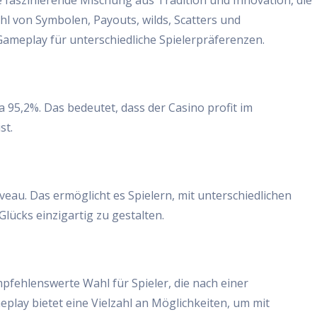
 faszinierende Mischung aus Tradition und Innovation, die
lzahl von Symbolen, Payouts, wilds, Scatters und
 Gameplay für unterschiedliche Spielerpräferenzen.
wa 95,2%. Das bedeutet, dass der Casino profit im
st.
Niveau. Das ermöglicht es Spielern, mit unterschiedlichen
lücks einzigartig zu gestalten.
fehlenswerte Wahl für Spieler, die nach einer
play bietet eine Vielzahl an Möglichkeiten, um mit