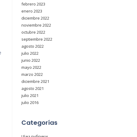
febrero 2023
enero 2023
diciembre 2022
noviembre 2022
octubre 2022
septiembre 2022
agosto 2022
e
julio 2022
junio 2022
mayo 2022
marzo 2022
diciembre 2021
agosto 2021
julio 2021
julio 2016
Categorías
! Без рубрики