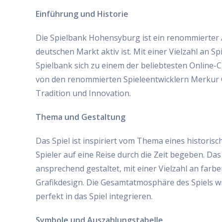
la
la
la
entrada:
entrada:
entrada:
Einführung und Historie
Die Spielbank Hohensyburg ist ein renommierter An
deutschen Markt aktiv ist. Mit einer Vielzahl an S
Spielbank sich zu einem der beliebtesten Online
von den renommierten Spieleentwicklern Merkur G
Tradition und Innovation.
Thema und Gestaltung
Das Spiel ist inspiriert vom Thema eines historisc
Spieler auf eine Reise durch die Zeit begeben. D
ansprechend gestaltet, mit einer Vielzahl an fa
Grafikdesign. Die Gesamtatmosphäre des Spiels wi
perfekt in das Spiel integrieren.
Symbole und Auszahlungstabelle