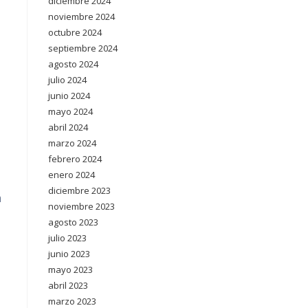
diciembre 2024
noviembre 2024
octubre 2024
septiembre 2024
agosto 2024
julio 2024
junio 2024
mayo 2024
abril 2024
marzo 2024
febrero 2024
enero 2024
diciembre 2023
m
noviembre 2023
agosto 2023
julio 2023
junio 2023
mayo 2023
abril 2023
marzo 2023