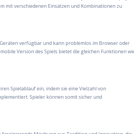
r, um mit verschiedenen Einsätzen und Kombinationen zu
 Geräten verfügbar und kann problemlos im Browser oder
obile Version des Spiels bietet die gleichen Funktionen wi
ren Spielablauf ein, indem sie eine Vielzahl von
lementiert. Spieler können somit sicher und