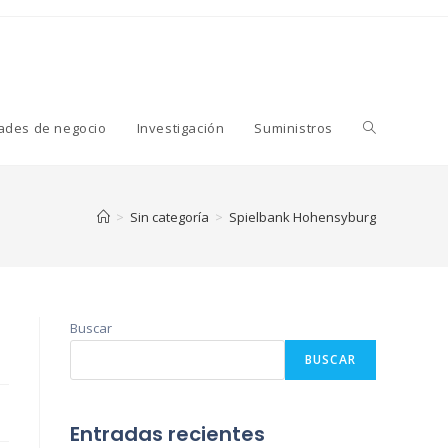
ades de negocio
Investigación
Suministros
>
Sin categoría
>
Spielbank Hohensyburg
Buscar
BUSCAR
Entradas recientes