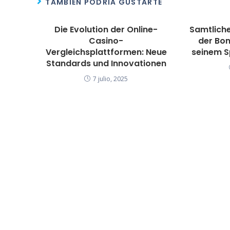
TAMBIÉN PODRÍA GUSTARTE
Die Evolution der Online-
Samtlich
Casino-
der Bo
Vergleichsplattformen: Neue
seinem S
Standards und Innovationen
7 julio, 2025