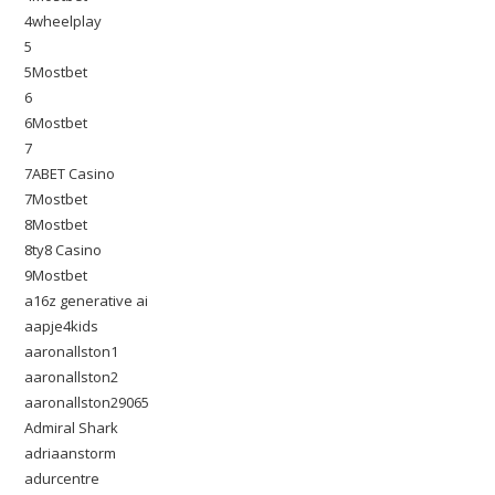
4wheelplay
5
5Mostbet
6
6Mostbet
7
7ABET Casino
7Mostbet
8Mostbet
8ty8 Casino
9Mostbet
a16z generative ai
aapje4kids
aaronallston1
aaronallston2
aaronallston29065
Admiral Shark
adriaanstorm
adurcentre