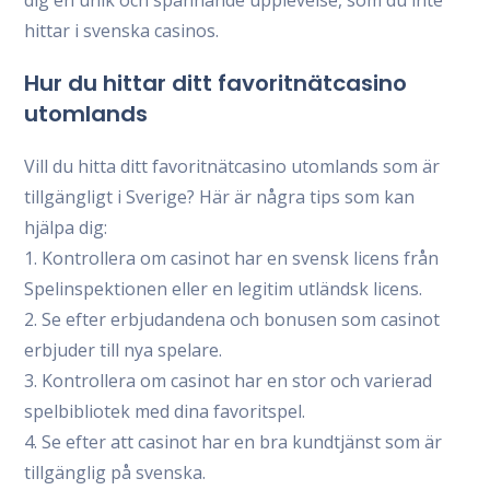
dig en unik och spännande upplevelse, som du inte
hittar i svenska casinos.
Hur du hittar ditt favoritnätcasino
utomlands
Vill du hitta ditt favoritnätcasino utomlands som är
tillgängligt i Sverige? Här är några tips som kan
hjälpa dig:
1. Kontrollera om casinot har en svensk licens från
Spelinspektionen eller en legitim utländsk licens.
2. Se efter erbjudandena och bonusen som casinot
erbjuder till nya spelare.
3. Kontrollera om casinot har en stor och varierad
spelbibliotek med dina favoritspel.
4. Se efter att casinot har en bra kundtjänst som är
tillgänglig på svenska.