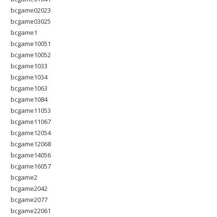
bcgame02023
bcgame03025
bcgame1
bcgame10051
bcgame10052
bcgame1033
bcgame1034
bcgame1063
bcgame1084
bcgame11053
bcgame11067
bcgame12054
bcgame12068
bcgame14056
bcgame16057
bcgame2
bcgame2042
bcgame2077
bcgame22061