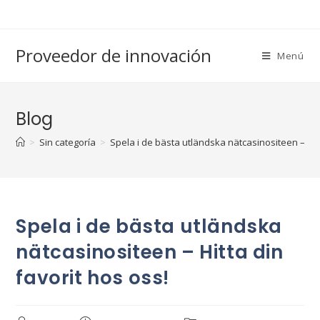
Saltar
al
contenido
Proveedor de innovación
Menú
Blog
>
Sin categoría
>
Spela i de bästa utländska nätcasinositeen – Hitt
Spela i de bästa utländska
nätcasinositeen – Hitta din
favorit hos oss!