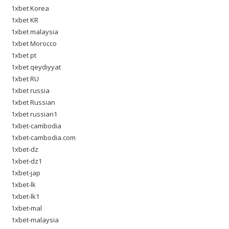
1xbet Korea
1xbet KR
1xbet malaysia
1xbet Morocco
1xbet pt
1xbet qeydiyyat
1xbet RU
1xbet russia
1xbet Russian
1xbet russian1
1xbet-cambodia
1xbet-cambodia.com
1xbet-dz
1xbet-dz1
1xbet-jap
1xbet-lk
1xbet-lk1
1xbet-mal
1xbet-malaysia