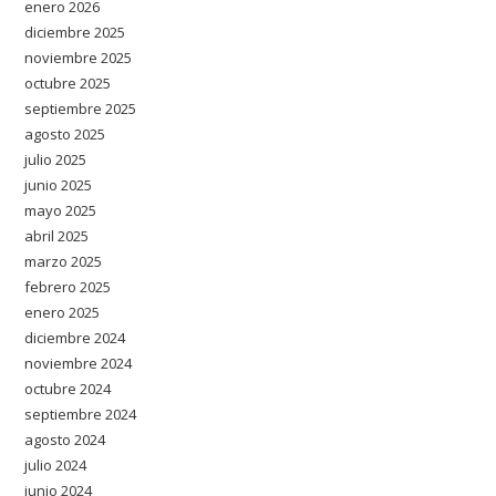
enero 2026
diciembre 2025
noviembre 2025
octubre 2025
septiembre 2025
agosto 2025
julio 2025
junio 2025
mayo 2025
abril 2025
marzo 2025
febrero 2025
enero 2025
diciembre 2024
noviembre 2024
octubre 2024
septiembre 2024
agosto 2024
julio 2024
junio 2024