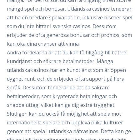
många. För det första, du kan få tillgång till en större
mängd spel och bonusar. Utländska casinos tenderar
att ha en bredare spelvariation, inklusive nischer spel
som du inte hittar i svenska casinos. Dessutom
erbjuder de ofta generösa bonusar och promos, som
kan öka dina chanser att vinna.
Andra fördelarna är att du kan få tillgång till bättre
kundtjänst och säkrare betalmetoder. Många
utländska casinos har en kundtjänst som är öppen
dygnet runt, och de erbjuder ofta support på flera
språk. Dessutom tenderar de att ha säkrare
betalmetoder, som krypterade betalningar och
snabba uttag, vilket kan ge dig extra trygghet.
Slutligen kan du också få möjlighet att spela mot
internationella spelare och uppleva olika kulturer
genom att spela i utländska nätcasinos. Detta kan ge