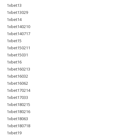
1xbet13
1xbet13029
1xbet14
1xbet140210
1xbet140717
1xbet15
1xbet150211
1xbet15031
1xbet16
1xbet160213
1xbet16032
1xbet16062
1xbet170214
1xbet17033
1xbet180215
1xbet180216
1xbet18063
1xbet180718
1xbet19