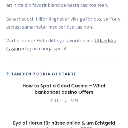
att hitta din favorit bland de bästa casinositeen.
Säkerhet och tillförlitlighet är viktiga för oss, varför vi
endast samarbetar med seriösa casinon.
Varför vänta? Hitta ditt nya favoritcasino
Utländska
Casino
idag och börja spela!
TAMBIÉN PODRÍA GUSTARTE
How to Spot a Good Casino – What
bankonbet casino Offers
11 mayo, 2025
Eye of Horus für nüsse online & um Echtgeld