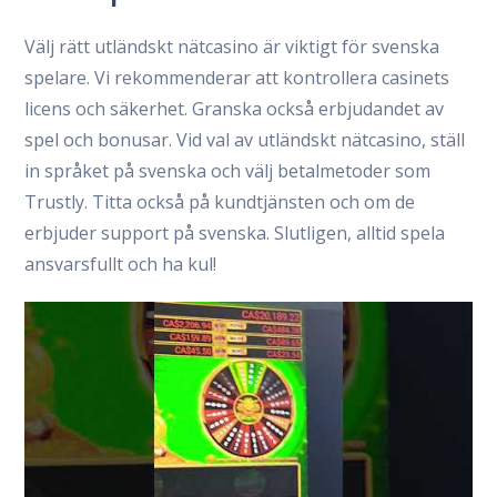
Välj rätt utländskt nätcasino är viktigt för svenska
spelare. Vi rekommenderar att kontrollera casinets
licens och säkerhet. Granska också erbjudandet av
spel och bonusar. Vid val av utländskt nätcasino, ställ
in språket på svenska och välj betalmetoder som
Trustly. Titta också på kundtjänsten och om de
erbjuder support på svenska. Slutligen, alltid spela
ansvarsfullt och ha kul!