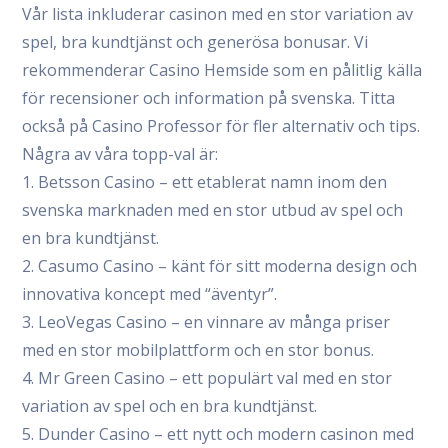
Vår lista inkluderar casinon med en stor variation av
spel, bra kundtjänst och generösa bonusar. Vi
rekommenderar Casino Hemside som en pålitlig källa
för recensioner och information på svenska. Titta
också på Casino Professor för fler alternativ och tips.
Några av våra topp-val är:
1. Betsson Casino – ett etablerat namn inom den
svenska marknaden med en stor utbud av spel och
en bra kundtjänst.
2. Casumo Casino – känt för sitt moderna design och
innovativa koncept med “äventyr”.
3. LeoVegas Casino – en vinnare av många priser
med en stor mobilplattform och en stor bonus.
4. Mr Green Casino – ett populärt val med en stor
variation av spel och en bra kundtjänst.
5. Dunder Casino – ett nytt och modern casinon med