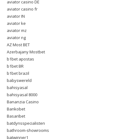
aviator casino DE
aviator casino fr
aviator IN
aviator ke
aviator mz
aviator ng
AZ Most BET
Azerbajany Mostbet
b1bet apostas
b1bet BR
b1bet brazil
babyswereld
bahisyasal
bahisyasal 8000
Bananzia Casino
Bankobet
Basaribet
batdynsspecialisten
bathroom-showrooms
batwinner1