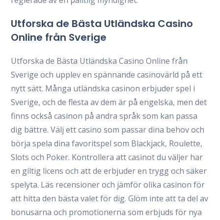
Utforska de Bästa Utländska Casino
Online från Sverige
Utforska de Bästa Utländska Casino Online från
Sverige och upplev en spännande casinovärld på ett
nytt sätt. Många utländska casinon erbjuder spel i
Sverige, och de flesta av dem är på engelska, men det
finns också casinon på andra språk som kan passa
dig bättre. Välj ett casino som passar dina behov och
börja spela dina favoritspel som Blackjack, Roulette,
Slots och Poker. Kontrollera att casinot du väljer har
en giltig licens och att de erbjuder en trygg och säker
spelyta. Läs recensioner och jämför olika casinon för
att hitta den bästa valet för dig. Glöm inte att ta del av
bonusarna och promotionerna som erbjuds för nya