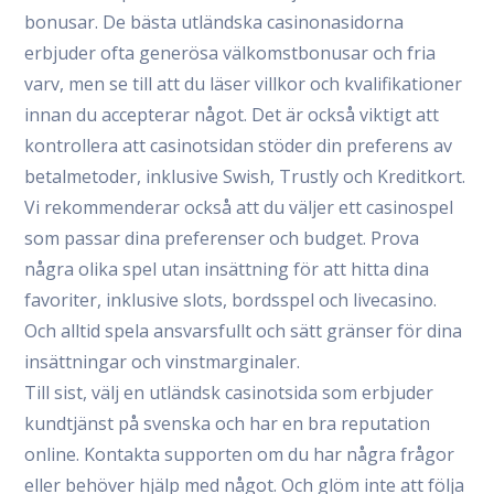
bonusar. De bästa utländska casinonasidorna
erbjuder ofta generösa välkomstbonusar och fria
varv, men se till att du läser villkor och kvalifikationer
innan du accepterar något. Det är också viktigt att
kontrollera att casinotsidan stöder din preferens av
betalmetoder, inklusive Swish, Trustly och Kreditkort.
Vi rekommenderar också att du väljer ett casinospel
som passar dina preferenser och budget. Prova
några olika spel utan insättning för att hitta dina
favoriter, inklusive slots, bordsspel och livecasino.
Och alltid spela ansvarsfullt och sätt gränser för dina
insättningar och vinstmarginaler.
Till sist, välj en utländsk casinotsida som erbjuder
kundtjänst på svenska och har en bra reputation
online. Kontakta supporten om du har några frågor
eller behöver hjälp med något. Och glöm inte att följa