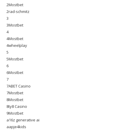
2Mostbet
2rad-schmitz
3
3Mostbet
4
4Mostbet
4wheelplay
5
5Mostbet
6
6Mostbet
7
7ABET Casino
7Mostbet
8Mostbet
8ty8 Casino
9Mostbet
a16z generative ai
aapje4kids