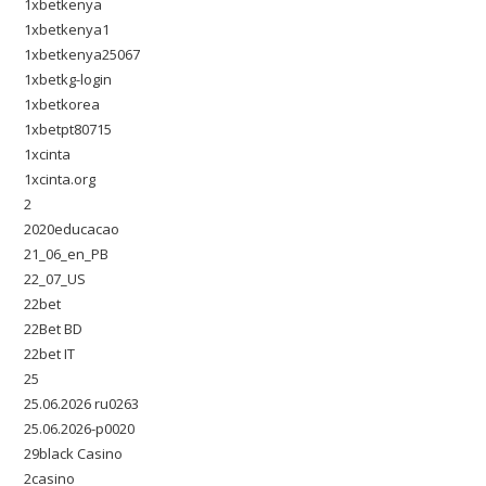
1xbetkenya
1xbetkenya1
1xbetkenya25067
1xbetkg-login
1xbetkorea
1xbetpt80715
1xcinta
1xcinta.org
2
2020educacao
21_06_en_PB
22_07_US
22bet
22Bet BD
22bet IT
25
25.06.2026 ru0263
25.06.2026-p0020
29black Casino
2casino