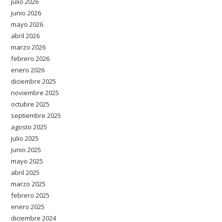
julio 2026
junio 2026
mayo 2026
abril 2026
marzo 2026
febrero 2026
enero 2026
diciembre 2025
noviembre 2025
octubre 2025
septiembre 2025
agosto 2025
julio 2025
junio 2025
mayo 2025
abril 2025
marzo 2025
febrero 2025
enero 2025
diciembre 2024