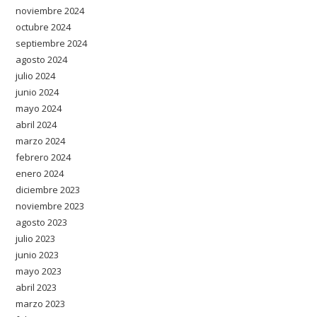
noviembre 2024
octubre 2024
septiembre 2024
agosto 2024
julio 2024
junio 2024
mayo 2024
abril 2024
marzo 2024
febrero 2024
enero 2024
diciembre 2023
noviembre 2023
agosto 2023
julio 2023
junio 2023
mayo 2023
abril 2023
marzo 2023