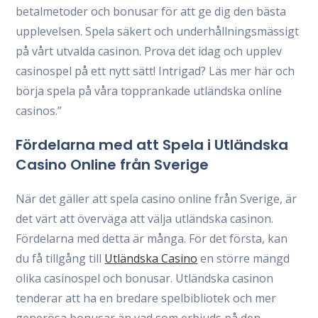
betalmetoder och bonusar för att ge dig den bästa
upplevelsen. Spela säkert och underhållningsmässigt
på vårt utvalda casinon. Prova det idag och upplev
casinospel på ett nytt sätt! Intrigad? Läs mer här och
börja spela på våra topprankade utländska online
casinos.”
Fördelarna med att Spela i Utländska
Casino Online från Sverige
När det gäller att spela casino online från Sverige, är
det värt att överväga att välja utländska casinon.
Fördelarna med detta är många. För det första, kan
du få tillgång till
Utländska Casino
en större mängd
olika casinospel och bonusar. Utländska casinon
tenderar att ha en bredare spelbibliotek och mer
generösa bonusar än vad som erbjuds på den