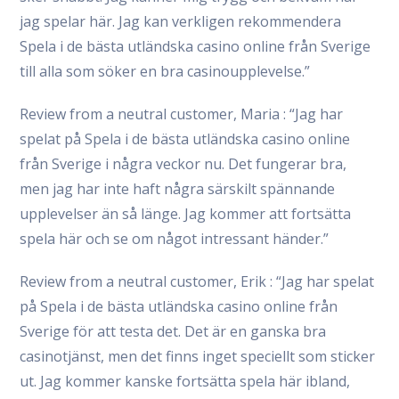
jag spelar här. Jag kan verkligen rekommendera
Spela i de bästa utländska casino online från Sverige
till alla som söker en bra casinoupplevelse.”
Review from a neutral customer, Maria : “Jag har
spelat på Spela i de bästa utländska casino online
från Sverige i några veckor nu. Det fungerar bra,
men jag har inte haft några särskilt spännande
upplevelser än så länge. Jag kommer att fortsätta
spela här och se om något intressant händer.”
Review from a neutral customer, Erik : “Jag har spelat
på Spela i de bästa utländska casino online från
Sverige för att testa det. Det är en ganska bra
casinotjänst, men det finns inget speciellt som sticker
ut. Jag kommer kanske fortsätta spela här ibland,