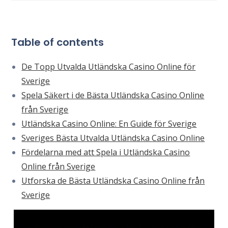
la
la
la
entrada:
entrada:
entrada:
Table of contents
De Topp Utvalda Utländska Casino Online för
Sverige
Spela Säkert i de Bästa Utländska Casino Online
från Sverige
Utländska Casino Online: En Guide för Sverige
Sveriges Bästa Utvalda Utländska Casino Online
Fördelarna med att Spela i Utländska Casino
Online från Sverige
Utforska de Bästa Utländska Casino Online från
Sverige