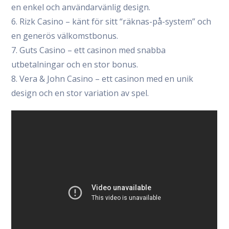
en enkel och användarvänlig design.
6. Rizk Casino – känt för sitt “räknas-på-system” och
en generös välkomstbonus.
7. Guts Casino – ett casinon med snabba
utbetalningar och en stor bonus.
8. Vera & John Casino – ett casinon med en unik
design och en stor variation av spel.