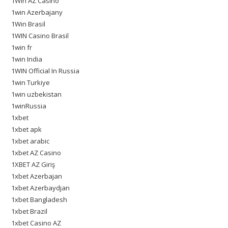
1Win AZ Casino
1win Azerbajany
1Win Brasil
1WIN Casino Brasil
1win fr
1win India
1WIN Official In Russia
1win Turkiye
1win uzbekistan
1winRussia
1xbet
1xbet apk
1xbet arabic
1xbet AZ Casino
1XBET AZ Giriş
1xbet Azerbajan
1xbet Azerbaydjan
1xbet Bangladesh
1xbet Brazil
1xbet Casino AZ