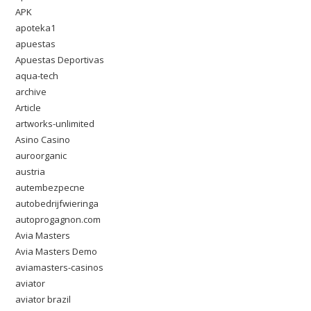
APK
apoteka1
apuestas
Apuestas Deportivas
aqua-tech
archive
Article
artworks-unlimited
Asino Casino
auroorganic
austria
autembezpecne
autobedrijfwieringa
autoprogagnon.com
Avia Masters
Avia Masters Demo
aviamasters-casinos
aviator
aviator brazil