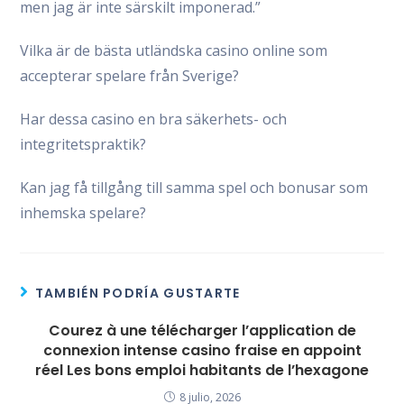
men jag är inte särskilt imponerad.”
Vilka är de bästa utländska casino online som
accepterar spelare från Sverige?
Har dessa casino en bra säkerhets- och
integritetspraktik?
Kan jag få tillgång till samma spel och bonusar som
inhemska spelare?
TAMBIÉN PODRÍA GUSTARTE
Courez à une télécharger l’application de
connexion intense casino fraise en appoint
réel Les bons emploi habitants de l’hexagone
8 julio, 2026