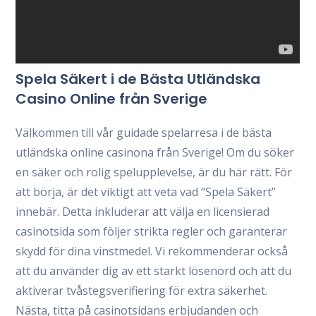
Spela Säkert i de Bästa Utländska
Casino Online från Sverige
Välkommen till vår guidade spelarresa i de bästa
utländska online casinona från Sverige! Om du söker
en säker och rolig spelupplevelse, är du här rätt. För
att börja, är det viktigt att veta vad “Spela Säkert”
innebär. Detta inkluderar att välja en licensierad
casinotsida som följer strikta regler och garanterar
skydd för dina vinstmedel. Vi rekommenderar också
att du använder dig av ett starkt lösenord och att du
aktiverar tvåstegsverifiering för extra säkerhet.
Nästa, titta på casinotsidans erbjudanden och