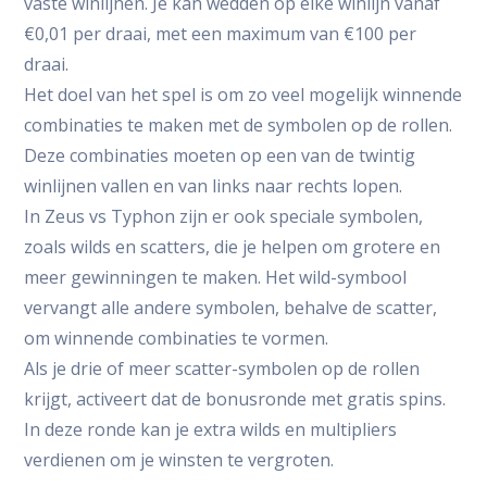
vaste winlijnen. Je kan wedden op elke winlijn vanaf
€0,01 per draai, met een maximum van €100 per
draai.
Het doel van het spel is om zo veel mogelijk winnende
combinaties te maken met de symbolen op de rollen.
Deze combinaties moeten op een van de twintig
winlijnen vallen en van links naar rechts lopen.
In Zeus vs Typhon zijn er ook speciale symbolen,
zoals wilds en scatters, die je helpen om grotere en
meer gewinningen te maken. Het wild-symbool
vervangt alle andere symbolen, behalve de scatter,
om winnende combinaties te vormen.
Als je drie of meer scatter-symbolen op de rollen
krijgt, activeert dat de bonusronde met gratis spins.
In deze ronde kan je extra wilds en multipliers
verdienen om je winsten te vergroten.