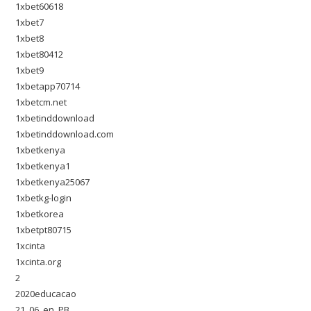
1xbet60618
1xbet7
1xbet8
1xbet80412
1xbet9
1xbetapp70714
1xbetcm.net
1xbetinddownload
1xbetinddownload.com
1xbetkenya
1xbetkenya1
1xbetkenya25067
1xbetkg-login
1xbetkorea
1xbetpt80715
1xcinta
1xcinta.org
2
2020educacao
21_06_en_PB