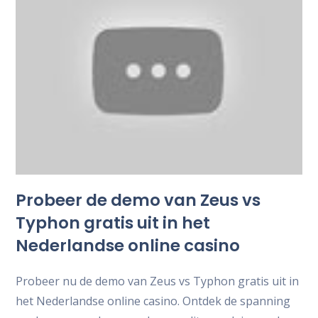
Probeer de demo van Zeus vs
Typhon gratis uit in het
Nederlandse online casino
Probeer nu de demo van Zeus vs Typhon gratis uit in
het Nederlandse online casino. Ontdek de spanning