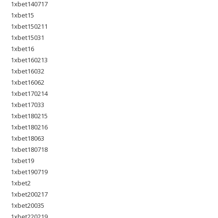
1xbet140717
1xbet15
1xbet150211
1xbet15031
1xbet16
1xbet160213
1xbet16032
1xbet16062
1xbet170214
1xbet17033
1xbet180215
1xbet180216
1xbet18063
1xbet180718
1xbet19
1xbet190719
1xbet2
1xbet200217
1xbet20035
1xbet220219