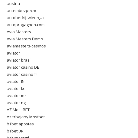
austria
autembezpecne
autobedrijfwieringa
autoprogagnon.com
Avia Masters
Avia Masters Demo
aviamasters-casinos
aviator
aviator brazil
aviator casino DE
aviator casino fr
aviator IN
aviator ke
aviator mz
aviator ng
AZ Most BET
Azerbajany Mostbet
b1bet apostas
b1bet BR
b1bet brazil