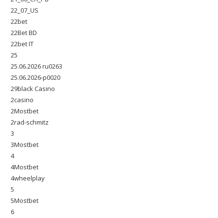
22_07_US
22bet
22Bet BD
22bet IT
25
25.06.2026 ru0263
25.06.2026-p0020
29black Casino
2casino
2Mostbet
2rad-schmitz
3
3Mostbet
4
4Mostbet
4wheelplay
5
5Mostbet
6