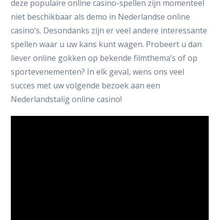
deze populaire online casino-spellen zijn momenteel
niet beschikbaar als demo in Nederlandse online
casino’s. Desondanks zijn er veel andere interessante
spellen waar u uw kans kunt wagen. Probeert u dan
liever online gokken op bekende filmthema’s of op
sportevenementen? In elk geval, wens ons veel
succes met uw volgende bezoek aan een
Nederlandstalig online casino!