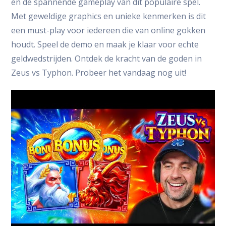
en de spannende gameplay van dit populaire spel.
Met geweldige graphics en unieke kenmerken is dit
een must-play voor iedereen die van online gokken
houdt. Speel de demo en maak je klaar voor echte
geldwedstrijden. Ontdek de kracht van de goden in
Zeus vs Typhon. Probeer het vandaag nog uit!