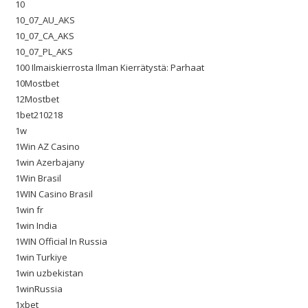
10
10_07_AU_AKS
10_07_CA_AKS
10_07_PL_AKS
100 Ilmaiskierrosta Ilman Kierrätystä: Parhaat
10Mostbet
12Mostbet
1bet210218
1w
1Win AZ Casino
1win Azerbajany
1Win Brasil
1WIN Casino Brasil
1win fr
1win India
1WIN Official In Russia
1win Turkiye
1win uzbekistan
1winRussia
1xbet