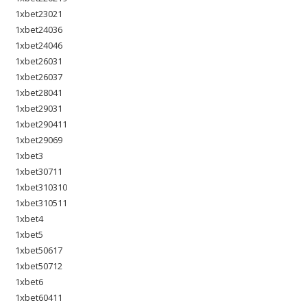
1xbet23021
1xbet24036
1xbet24046
1xbet26031
1xbet26037
1xbet28041
1xbet29031
1xbet290411
1xbet29069
1xbet3
1xbet30711
1xbet310310
1xbet310511
1xbet4
1xbet5
1xbet50617
1xbet50712
1xbet6
1xbet60411