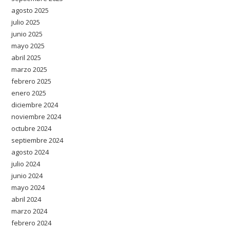
agosto 2025
julio 2025
junio 2025
mayo 2025
abril 2025
marzo 2025
febrero 2025
enero 2025
diciembre 2024
noviembre 2024
octubre 2024
septiembre 2024
agosto 2024
julio 2024
junio 2024
mayo 2024
abril 2024
marzo 2024
febrero 2024